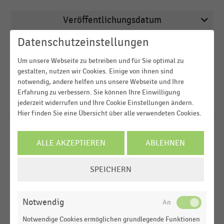
Veröffentlichungsdatum
Arbeitsmarkt
Datenschutzeinstellungen
2026
Deutschsprachiger Einzelhandel
Region
2024
Um unsere Webseite zu betreiben und für Sie optimal zu
E-Commerce
gestalten, nutzen wir Cookies. Einige von ihnen sind
2023
FILTER ZURÜCKSETZEN
Factory-Outlet-Center
notwendig, andere helfen uns unsere Webseite und Ihre
Deutschland
Erfahrung zu verbessern. Sie können Ihre Einwilligung
2022
Gastronomie & Catering
D-A-CH-Region
jederzeit widerrufen und Ihre Cookie Einstellungen ändern.
30
Ergebnisse für
Linkedin
2021
Hier finden Sie eine Übersicht über alle verwendeten Cookies.
Weltweit
MEHR ANZEIGEN
DEUTSCHSPRACHIGER EINZELHANDEL
MEHR ANZEIGEN
|
STATISTIK
USA
ALLE AKZEPTIEREN
ABLEHNEN
Top 5 der Recruiting-Kanäle im Handel für die
Besetzung offener Stellen in der Logistik (2026)
COOKIE-
SPEICHERN
EINSTELLUNGEN
DEUTSCHSPRACHIGER EINZELHANDEL
|
STATISTIK
ÄNDERN
Top 5 der Recruiting-Kanäle im Handel für die
Besetzung offener Stellen in den Zentralen (2026)
Notwendig
SHOPPING-CENTER
|
STATISTIK
Notwendige Cookies ermöglichen grundlegende Funktionen