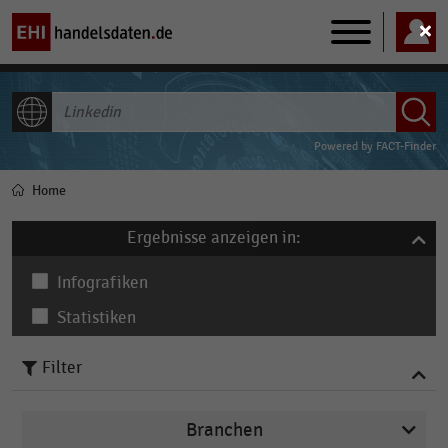
Main
navigation
ALLE INHALTE
Powered by
FACT-Finder
Home
Pfadnavigation
Ergebnisse anzeigen in:
Infografiken
Statistiken
Filter
Branchen