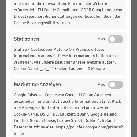
Wichtigste Social-Media-Kanäle für Shopping- und
und sind für die einwandfreie Funktion der Website
Fachmarkt-Center in Deutschland (2026)
erforderlich. EU Cookie Compliance (GDPR Compliance) von
Drupal speichert die Einstellungen der Besucher, die in der
GASTRONOMIE & CATERING
|
STATISTIK
Cookie Box ausgewählt wurden.
Top 10 der Recruiting-Strategien in der
Handelsgastronomie (2024)
Statistiken
E-COMMERCE
|
STATISTIK
Statistik-Cookies von Matomo On-Premise erfassen
Bedeutung von Social-Commerce-Kanälen (2024)
Informationen anonym. Diese Informationen helfen uns zu
verstehen, wie unsere Besucher unsere Website nutzen.
Cookie-Name: _pk_*.* Cookie-Laufzeit: 13 Monate
DEUTSCHSPRACHIGER EINZELHANDEL
|
STATISTIK
Top 5 der Recruiting-Kanäle im Handel für die
Marketing-Anzeigen
Besetzung offener Stellen in den Zentralen (2023)
Google Adsense: Cookie von Google LLC, um Anzeigen
DEUTSCHSPRACHIGER EINZELHANDEL
|
STATISTIK
auszuliefern und um statistische Informationen (z. B. Klick-
Top 5 der Recruiting-Kanäle im Handel für die
und Anzeigeverhalten) zu erfassen und auszuwerten.
Kommunikation offener Stellen in der Logistik
Cookie-Name: DSID, IDE, Laufzeit: 1 Jahr. Google Ireland
(2023)
Limited, Gordon House, Barrow Street, Dublin 4, Ireland.
Datenschutzhinweise: https://policies.google.com/privacy?
DEUTSCHSPRACHIGER EINZELHANDEL
|
STATISTIK
hl=de