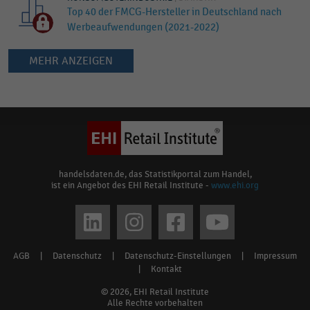
Top 40 der FMCG-Hersteller in Deutschland nach
Werbeaufwendungen (2021-2022)
MEHR ANZEIGEN
Keine
Ergebnisse
gefunden
für
"
Lindt
"
Bitte
handelsdaten.de, das Statistikportal zum Handel,
ist ein Angebot des EHI Retail Institute -
www.ehi.org
überprüfen
Sie
Social
die
media
Rechtschreibung
AGB
|
Datenschutz
|
Datenschutz-Einstellungen
|
Impressum
Footer
oder
links
|
Kontakt
verwenden
menu
© 2026, EHI Retail Institute
Sie
Alle Rechte vorbehalten