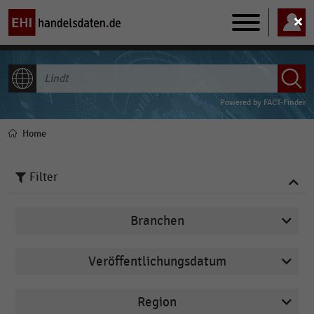
Main
navigation
ALLE INHALTE
Powered by
FACT-Finder
Home
Pfadnavigation
Filter
Branchen
Veröffentlichungsdatum
Deutschsprachiger Einzelhandel
2025
E-Commerce
Region