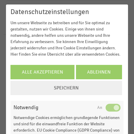
2024
Einkaufsverhalten
Datenschutzeinstellungen
2023
FILTER ZURÜCKSETZEN
Einkommen, Kaufkraft, Konsum,
Deutschland
Lebensbedingungen
2022
Um unsere Webseite zu betreiben und für Sie optimal zu
Weltweit
55
Ergebnisse für
Lindt
gestalten, nutzen wir Cookies. Einige von ihnen sind
Factory-Outlet-Center
2021
notwendig, andere helfen uns unsere Webseite und Ihre
Europa
Erfahrung zu verbessern. Sie können Ihre Einwilligung
MEHR ANZEIGEN
SÜSSWARENFACHHANDEL
MEHR ANZEIGEN
|
STATISTIK
jederzeit widerrufen und Ihre Cookie Einstellungen ändern.
Ranking der größten Unternehmen im
Hier finden Sie eine Übersicht über alle verwendeten Cookies.
Süßwarenfachhandel in Deutschland nach Umsatz
(2024)
ALLE AKZEPTIEREN
ABLEHNEN
KONSUMGÜTERINDUSTRIE
|
STATISTIK
COOKIE-
Top 100 der Lieferanten im Lebensmittelhandel in
SPEICHERN
Deutschland nach Umsatz (2024)
EINSTELLUNGEN
ÄNDERN
SÜSSWARENFACHHANDEL
|
STATISTIK
Notwendig
Ranking der größten Unternehmen im
Süßwarenfachhandel in Deutschland nach Umsatz
Notwendige Cookies ermöglichen grundlegende Funktionen
(2023)
und sind für die einwandfreie Funktion der Website
erforderlich. EU Cookie Compliance (GDPR Compliance) von