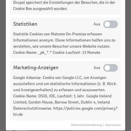
KONSUMGÜTERINDUSTRIE
|
STATISTIK
Drupal speichert die Einstellungen der Besucher, die in der
Top 100 der Lieferanten im Lebensmittelhandel in
Cookie Box ausgewählt wurden.
Deutschland nach Umsatz (2023)
Statistiken
KONSUMGÜTERINDUSTRIE
|
STATISTIK
Top 50 der FMCG-Hersteller in Deutschland nach
Statistik-Cookies von Matomo On-Premise erfassen
Werbeaufwendungen (2022-2023)
Informationen anonym. Diese Informationen helfen uns zu
verstehen, wie unsere Besucher unsere Website nutzen.
KONSUMGÜTERINDUSTRIE
|
STATISTIK
Cookie-Name: _pk_*.* Cookie-Laufzeit: 13 Monate
Entwicklung der Werbeaufwendungen der Top-50-
FMCG-Hersteller (2023 vs. 2022)
Marketing-Anzeigen
KONSUMGÜTERINDUSTRIE
|
STATISTIK
Google Adsense: Cookie von Google LLC, um Anzeigen
Top 100 Süßwarenhersteller weltweit nach
auszuliefern und um statistische Informationen (z. B. Klick-
Umsatz (2024)
und Anzeigeverhalten) zu erfassen und auszuwerten.
Cookie-Name: DSID, IDE, Laufzeit: 1 Jahr. Google Ireland
KONSUMGÜTERINDUSTRIE
|
STATISTIK
Limited, Gordon House, Barrow Street, Dublin 4, Ireland.
Top 50 der werbungtreibenden FMCG-Hersteller in
Datenschutzhinweise: https://policies.google.com/privacy?
Deutschland nach Bruttowerbeinvestitionen im
hl=de
ersten Halbjahr (2022-2023)
Datenschutzerklärung
|
Impressum
KONSUMGÜTERINDUSTRIE
|
STATISTIK