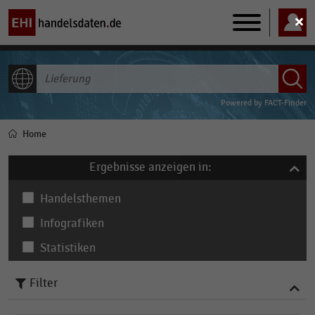
Main
navigation
ALLE INHALTE
Powered by
FACT-Finder
Home
Pfadnavigation
Ergebnisse anzeigen in:
Handelsthemen
Infografiken
Statistiken
Filter