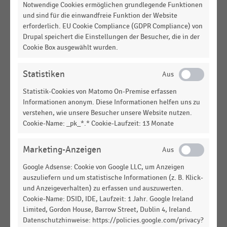
Notwendige Cookies ermöglichen grundlegende Funktionen
E-COMMERCE UND VERSANDHANDEL
|
STATISTIK
und sind für die einwandfreie Funktion der Website
Durchschnittserlöse je Sendung im deutschen
erforderlich. EU Cookie Compliance (GDPR Compliance) von
KEP-Markt (Kurier-, Express- und Paketdienste)
Drupal speichert die Einstellungen der Besucher, die in der
(2015-2025)
Cookie Box ausgewählt wurden.
E-COMMERCE UND VERSANDHANDEL
|
STATISTIK
Statistiken
Anteile der Marktsegmente im Paketmarkt in
Deutschland (2015-2025)
Statistik-Cookies von Matomo On-Premise erfassen
Informationen anonym. Diese Informationen helfen uns zu
E-COMMERCE UND VERSANDHANDEL
|
STATISTIK
verstehen, wie unsere Besucher unsere Website nutzen.
Umsatz im deutschen KEP-Markt (Kurier-, Express-
Cookie-Name: _pk_*.* Cookie-Laufzeit: 13 Monate
und Paketdienste) nach Segmenten (2013-2025)
Marketing-Anzeigen
E-COMMERCE UND VERSANDHANDEL
|
STATISTIK
Sendungsvolumina im deutschen KEP-Markt
Google Adsense: Cookie von Google LLC, um Anzeigen
(Kurier-, Express- und Paketdienste) (2015-2025)
auszuliefern und um statistische Informationen (z. B. Klick-
und Anzeigeverhalten) zu erfassen und auszuwerten.
E-COMMERCE UND VERSANDHANDEL
|
STATISTIK
Cookie-Name: DSID, IDE, Laufzeit: 1 Jahr. Google Ireland
Anteile der Paket- und Express-/Kuriersendungen
Limited, Gordon House, Barrow Street, Dublin 4, Ireland.
am KEP-Gesamtmarkt in Deutschland (2015-2025)
Datenschutzhinweise: https://policies.google.com/privacy?