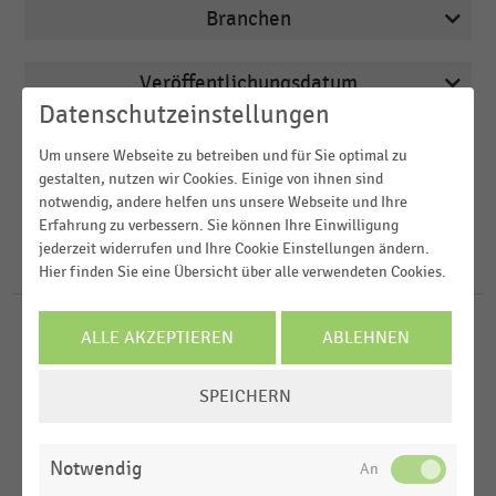
Branchen
Veröffentlichungsdatum
Arbeitsmarkt
Datenschutzeinstellungen
2026
Bäckereien
Region
Um unsere Webseite zu betreiben und für Sie optimal zu
2025
Deutschsprachiger Einzelhandel
gestalten, nutzen wir Cookies. Einige von ihnen sind
notwendig, andere helfen uns unsere Webseite und Ihre
2024
FILTER ZURÜCKSETZEN
E-Commerce
Deutschland
Erfahrung zu verbessern. Sie können Ihre Einwilligung
2023
jederzeit widerrufen und Ihre Cookie Einstellungen ändern.
E-Commerce und Versandhandel
Österreich
459
Ergebnisse für
Lieferung
Hier finden Sie eine Übersicht über alle verwendeten Cookies.
2022
Schweiz
MEHR ANZEIGEN
ALLE AKZEPTIEREN
ABLEHNEN
SPORT- UND FREIZEITARTIKELHANDEL
MEHR ANZEIGEN
|
STATISTIK
D-A-CH-Region
Inlandsanlieferung von Fahrrädern und E-Bikes an
Weltweit
COOKIE-
den deutschen Handel (2011-2025)
SPEICHERN
EINSTELLUNGEN
EINKAUFSVERHALTEN
|
STATISTIK
MEHR ANZEIGEN
ÄNDERN
Inanspruchnahme von Lebensmittellieferungen
Notwendig
nach Hause (2020-2025)