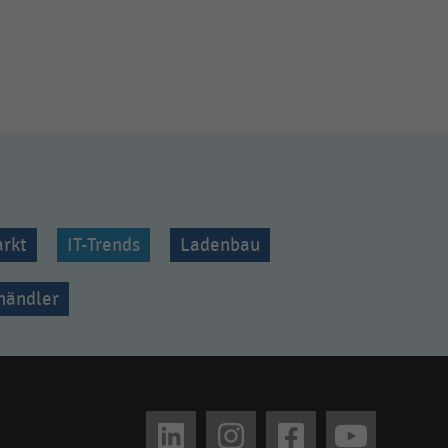
rkt
IT-Trends
Ladenbau
lhändler