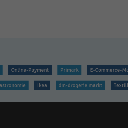
Online-Payment
Primark
E-Commerce-Ma
astronomie
Ikea
dm-drogerie markt
Texti
Social