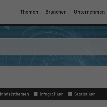
Themen
Branchen
Unternehmen
Main
navigation
Handelsthemen
Infografiken
Statistiken