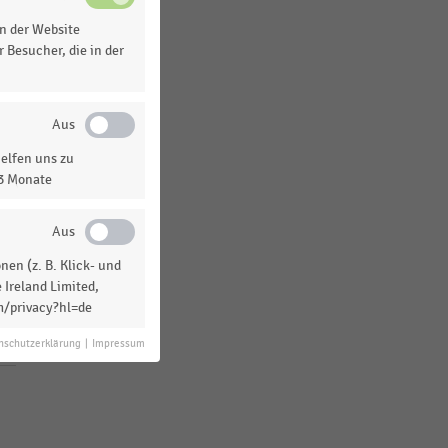
D-A-CH-Region
n der Website
Weltweit
 Besucher, die in der
MEHR ANZEIGEN
elfen uns zu
13 Monate
en (z. B. Klick- und
 Ireland Limited,
m/privacy?hl=de
nschutzerklärung
|
Impressum