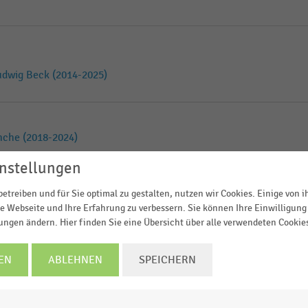
udwig Beck (2014-2025)
nche (2018-2024)
nstellungen
etreiben und für Sie optimal zu gestalten, nutzen wir Cookies. Einige von 
nsmitteleinzelhandel (2025)
e Webseite und Ihre Erfahrung zu verbessern. Sie können Ihre Einwilligung 
lungen ändern. Hier finden Sie eine Übersicht über alle verwendeten Cookie
EN
ABLEHNEN
SPEICHERN
hhandel in Deutschland