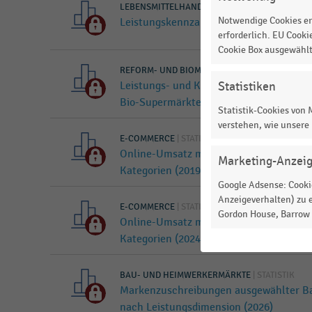
LEBENSMITTELHANDEL
|
STATISTIK
Notwendige Cookies er
Leistungskennzahlen im deutschen Lebe
erforderlich. EU Cooki
Cookie Box ausgewähl
REFORM- UND BIOMÄRKTE
|
STATISTIK
Statistiken
Leistungs- und Kostenkennzahlen der N
Bio-Supermärkte (2019-2023)
Statistik-Cookies von
verstehen, wie unsere
E-COMMERCE
|
STATISTIK
Online-Umsatz mit digitalen Dienstleis
Marketing-Anzei
Kategorien (2019-2025)
Google Adsense: Cookie
Anzeigeverhalten) zu e
E-COMMERCE
|
STATISTIK
Gordon House, Barrow S
Online-Umsatz mit digitalen Dienstleis
Kategorien (2024-2025)
BAU- UND HEIMWERKERMÄRKTE
|
STATISTIK
Markenzuschreibungen ausgewählter B
nach Leistungsdimension (2026)