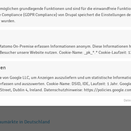
möglichen grundlegende Funktionen und sind für die einwandfreie Funktio
nsmitteleinzelhandel (2024)
e Compliance (GDPR Compliance) von Drupal speichert die Einstellungen der
t wurden.
aturkostfachgeschäfte und
 Matomo On-Premise erfassen Informationen anonym. Diese Informationen h
 Besucher unsere Website nutzen. Cookie-Name: _pk_*.* Cookie-Laufzeit: 
tungen in Deutschland nach
gen
 von Google LLC, um Anzeigen auszuliefern und um statistische Information
rfassen und auszuwerten. Cookie-Name: DSID, IDE, Laufzeit: 1 Jahr. Google
treet, Dublin 4, Ireland. Datenschutzhinweise: https://policies.google.co
tungen in Deutschland nach
Date
aumärkte in Deutschland