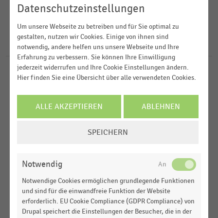
2022
Schuheinzelhandel
Datenschutzeinstellungen
2021
FILTER ZURÜCKSETZEN
Textilien und Bekleidung
Deutschland
Um unsere Webseite zu betreiben und für Sie optimal zu
2020
gestalten, nutzen wir Cookies. Einige von ihnen sind
Weltweit
24
Ergebnisse für
Lebek International Fashion
notwendig, andere helfen uns unsere Webseite und Ihre
2019
Erfahrung zu verbessern. Sie können Ihre Einwilligung
USA
jederzeit widerrufen und Ihre Cookie Einstellungen ändern.
KONSUMGÜTERINDUSTRIE
MEHR ANZEIGEN
|
STATISTIK
Hier finden Sie eine Übersicht über alle verwendeten Cookies.
Top 50 der größten deutschen Modemarken-
Anbieter (2019-2022)
ALLE AKZEPTIEREN
ABLEHNEN
KONSUMGÜTERINDUSTRIE
|
STATISTIK
COOKIE-
Top 50 der größten deutschen Modemarken-
SPEICHERN
Anbieter (2019-2021)
EINSTELLUNGEN
ÄNDERN
KONSUMGÜTERINDUSTRIE
|
STATISTIK
Notwendig
Top 50 der größten deutschen Modemarken-
Anbieter (2018-2019)
Notwendige Cookies ermöglichen grundlegende Funktionen
und sind für die einwandfreie Funktion der Website
KONSUMGÜTERINDUSTRIE
|
STATISTIK
erforderlich. EU Cookie Compliance (GDPR Compliance) von
Top 20 der größten deutschen
Drupal speichert die Einstellungen der Besucher, die in der