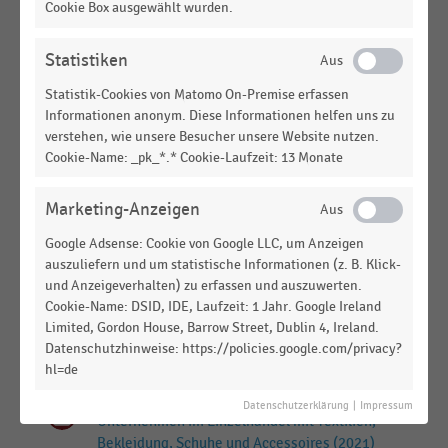
Bekleidungslieferanten (2014)
Cookie Box ausgewählt wurden.
KONSUMGÜTERINDUSTRIE
|
STATISTIK
Statistiken
Top 50 der größten deutschen Modemarken-
Anbieter (2017-2018)
Statistik-Cookies von Matomo On-Premise erfassen
Informationen anonym. Diese Informationen helfen uns zu
KONSUMGÜTERINDUSTRIE
|
STATISTIK
verstehen, wie unsere Besucher unsere Website nutzen.
Top 50 der größten deutschen Modemarken-
Cookie-Name: _pk_*.* Cookie-Laufzeit: 13 Monate
Anbieter (2015-2016)
Marketing-Anzeigen
KONSUMGÜTERINDUSTRIE
|
STATISTIK
Top 50 der größten deutschen Modemarken-
Google Adsense: Cookie von Google LLC, um Anzeigen
Anbieter (2014-2015)
auszuliefern und um statistische Informationen (z. B. Klick-
und Anzeigeverhalten) zu erfassen und auszuwerten.
KONSUMGÜTERINDUSTRIE
|
STATISTIK
Cookie-Name: DSID, IDE, Laufzeit: 1 Jahr. Google Ireland
Top 50 der größten deutschen Modemarken-
Limited, Gordon House, Barrow Street, Dublin 4, Ireland.
Anbieter (2016-2017)
Datenschutzhinweise: https://policies.google.com/privacy?
hl=de
TEXTILIEN UND BEKLEIDUNG
|
STATISTIK
Ranking der weltweit umsatzstärksten
Datenschutzerklärung
|
Impressum
Unternehmen im Einzelhandel mit Textilien,
Bekleidung, Schuhe und Accessoires (2021)