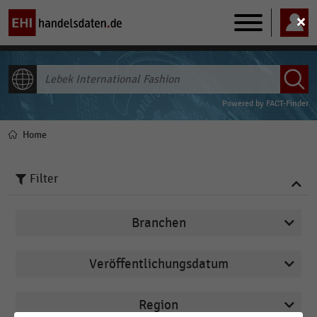
Main
navigation
ALLE INHALTE
Powered by
FACT-Finder
Home
Pfadnavigation
Filter
Branchen
Veröffentlichungsdatum
Internationaler Handel
2023
Konsumgüterindustrie
Region