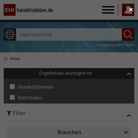
Main
navigation
ALLE INHALTE
Powered by
FACT-Finder
Home
Pfadnavigation
Ergebnisse anzeigen in:
Handelsthemen
Statistiken
Filter
Branchen