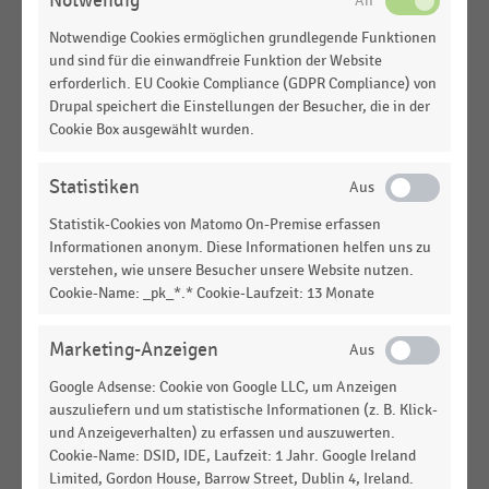
Notwendig
BUCHHANDEL
|
STATISTIK
Notwendige Cookies ermöglichen grundlegende Funktionen
Lagerumschlag ohne Durchlaufgeschäft im
und sind für die einwandfreie Funktion der Website
deutschen Sortimentsbuchhandel nach
erforderlich. EU Cookie Compliance (GDPR Compliance) von
Drupal speichert die Einstellungen der Besucher, die in der
Umsatzgrößenklassen der Betriebe (2024)
Cookie Box ausgewählt wurden.
LEBENSMITTELHANDEL
|
STATISTIK
Warenumschlagshäufigkeit der
Statistiken
Regionalgesellschaft Edeka Südwest (2015-2025)
Statistik-Cookies von Matomo On-Premise erfassen
TEXTILIEN UND BEKLEIDUNG
|
STATISTIK
Informationen anonym. Diese Informationen helfen uns zu
Leistungskennzahlen im Bekleidungsfachhandel
verstehen, wie unsere Besucher unsere Website nutzen.
in Deutschland (2022)
Cookie-Name: _pk_*.* Cookie-Laufzeit: 13 Monate
BUCHHANDEL
|
STATISTIK
Marketing-Anzeigen
Lagerendbestand im deutschen
Sortimentsbuchhandel nach
Google Adsense: Cookie von Google LLC, um Anzeigen
Umsatzgrößenklassen der Betriebe (2024)
auszuliefern und um statistische Informationen (z. B. Klick-
und Anzeigeverhalten) zu erfassen und auszuwerten.
BUCHHANDEL
|
STATISTIK
Cookie-Name: DSID, IDE, Laufzeit: 1 Jahr. Google Ireland
Lagerendbestand im deutschen
Limited, Gordon House, Barrow Street, Dublin 4, Ireland.