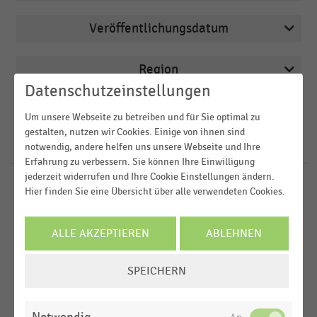
Veröffentlichungsdatum
Buchhandel
2026
Deutschsprachiger Einzelhandel
Region
2025
E-Commerce
Datenschutzeinstellungen
2022
FILTER ZURÜCKSETZEN
Lebensmittelhandel
Um unsere Webseite zu betreiben und für Sie optimal zu
Deutschland
2021
gestalten, nutzen wir Cookies. Einige von ihnen sind
Lederwareneinzelhandel
Europa
70
Ergebnisse für
Lagerumschlag
notwendig, andere helfen uns unsere Webseite und Ihre
2020
Erfahrung zu verbessern. Sie können Ihre Einwilligung
MEHR ANZEIGEN
jederzeit widerrufen und Ihre Cookie Einstellungen ändern.
Hier finden Sie eine Übersicht über alle verwendeten Cookies.
BUCHHANDEL
MEHR ANZEIGEN
|
STATISTIK
Lagerumschlag im deutschen
Sortimentsbuchhandel nach
ALLE AKZEPTIEREN
ABLEHNEN
Umsatzgrößenklassen der Betriebe (2024)
COOKIE-
BUCHHANDEL
|
STATISTIK
SPEICHERN
EINSTELLUNGEN
Lagerumschlag ohne Durchlaufgeschäft im
ÄNDERN
deutschen Sortimentsbuchhandel nach
Beschäftigtengrößenklassen der Betriebe (2024)