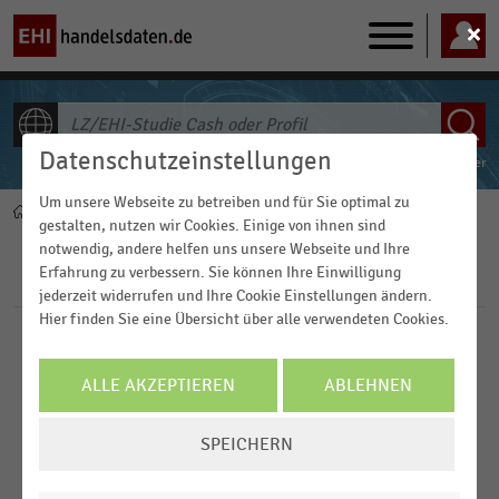
Main
navigation
Datenschutzeinstellungen
ALLE INHALTE
Powered by
FACT-Finder
Um unsere Webseite zu betreiben und für Sie optimal zu
Home
Pfadnavigation
gestalten, nutzen wir Cookies. Einige von ihnen sind
notwendig, andere helfen uns unsere Webseite und Ihre
Erfahrung zu verbessern. Sie können Ihre Einwilligung
Filter
jederzeit widerrufen und Ihre Cookie Einstellungen ändern.
Hier finden Sie eine Übersicht über alle verwendeten Cookies.
Branchen
ALLE AKZEPTIEREN
ABLEHNEN
Veröffentlichungsdatum
Deutschsprachiger Einzelhandel
COOKIE-
SPEICHERN
EINSTELLUNGEN
2020
Kauf - und Warenhäuser
Region
ÄNDERN