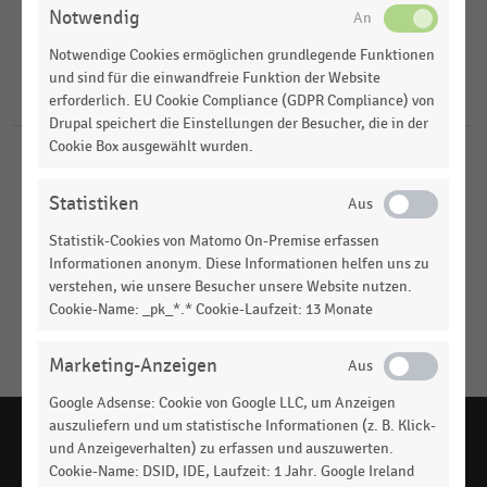
2018
Lebensmittelhandel
Notwendig
FILTER ZURÜCKSETZEN
Supermärkte
Notwendige Cookies ermöglichen grundlegende Funktionen
Deutschland
und sind für die einwandfreie Funktion der Website
D-A-CH-Region
2
Ergebnisse für
LZ/EHI-Studie Cash oder Profil
erforderlich. EU Cookie Compliance (GDPR Compliance) von
Drupal speichert die Einstellungen der Besucher, die in der
Cookie Box ausgewählt wurden.
LEBENSMITTELHANDEL
|
STATISTIK
Rohertragsanteile der Sortimente am
Statistiken
Gesamtertrag der Supermärkte in Deutschland
(2017)
Statistik-Cookies von Matomo On-Premise erfassen
Informationen anonym. Diese Informationen helfen uns zu
DEUTSCHSPRACHIGER EINZELHANDEL
|
STATISTIK
verstehen, wie unsere Besucher unsere Website nutzen.
Bedeutung von Bedienungstheken im deutschen
Cookie-Name: _pk_*.* Cookie-Laufzeit: 13 Monate
Lebensmitteleinzelhandel (2017)
Marketing-Anzeigen
Keine
MEHR
Ergebnisse
Google Adsense: Cookie von Google LLC, um Anzeigen
ANZEIGEN
gefunden
auszuliefern und um statistische Informationen (z. B. Klick-
für
und Anzeigeverhalten) zu erfassen und auszuwerten.
Cookie-Name: DSID, IDE, Laufzeit: 1 Jahr. Google Ireland
"
LZ/EHI-