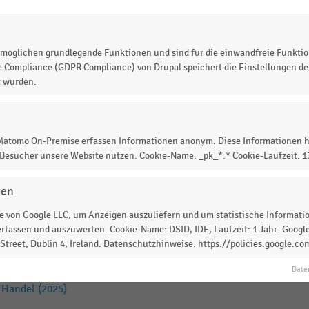
in Deutschland nach
möglichen grundlegende Funktionen und sind für die einwandfreie Funktio
IK
e Compliance (GDPR Compliance) von Drupal speichert die Einstellungen der
er Terminplanung,
t wurden.
 den Filialen gesteuert wird
IK
 Matomo On-Premise erfassen Informationen anonym. Diese Informationen h
ungen, -Ergänzungen und -
 Besucher unsere Website nutzen. Cookie-Name: _pk_*.* Cookie-Laufzeit: 
gen
 von Google LLC, um Anzeigen auszuliefern und um statistische Information
gnose oder Analyse von
rfassen und auszuwerten. Cookie-Name: DSID, IDE, Laufzeit: 1 Jahr. Google
treet, Dublin 4, Ireland. Datenschutzhinweise: https://policies.google.co
Date
IK
 Handel (2025)