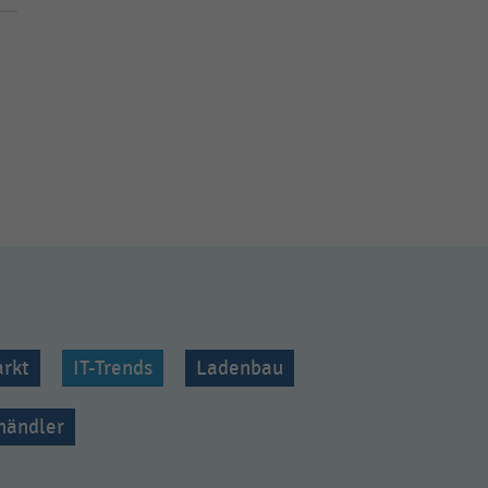
rkt
IT-Trends
Ladenbau
lhändler