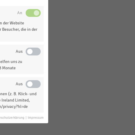
Weltweit
n der Website
 Besucher, die in der
elfen uns zu
13 Monate
en (z. B. Klick- und
 Ireland Limited,
m/privacy?hl=de
nschutzerklärung
|
Impressum