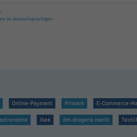
IK
are im deutschsprachigen
Online-Payment
Primark
E-Commerce-Ma
astronomie
Ikea
dm-drogerie markt
Texti