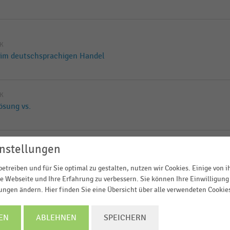
IK
 im deutschsprachigen Handel
IK
ösung vs.
nstellungen
upteinkaufsstätte im
etreiben und für Sie optimal zu gestalten, nutzen wir Cookies. Einige von 
in Deutschland nach
e Webseite und Ihre Erfahrung zu verbessern. Sie können Ihre Einwilligung 
lungen ändern. Hier finden Sie eine Übersicht über alle verwendeten Cookie
EN
ABLEHNEN
SPEICHERN
upteinkaufsstätte im