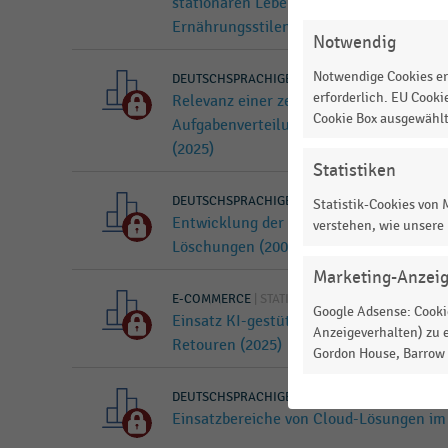
EINSTELLUNGEN
stationären Lebensmitteleinzelhandel 
ÄNDERN
Ernährungsstilen (2026)
Notwendig
Notwendige Cookies er
DEUTSCHSPRACHIGER EINZELHANDEL
|
STATIST
erforderlich. EU Cooki
Relevanz einer zentralen Lösung, mit d
Cookie Box ausgewähl
Aufgabenverteilung und Zeiterfassung in
(2025)
Statistiken
DEUTSCHSPRACHIGER EINZELHANDEL
|
STATIST
Statistik-Cookies von
Entwicklung der Anzahl der KUNO-Meld
verstehen, wie unsere
Löschungen (2006-2025)
Marketing-Anzei
E-COMMERCE
|
STATISTIK
Google Adsense: Cookie
Einsatz KI-gestützter Lösungen zur Pro
Anzeigeverhalten) zu e
Retouren (2025)
Gordon House, Barrow S
DEUTSCHSPRACHIGER EINZELHANDEL
|
STATIST
Einsatzbereiche von Cloud-Lösungen im