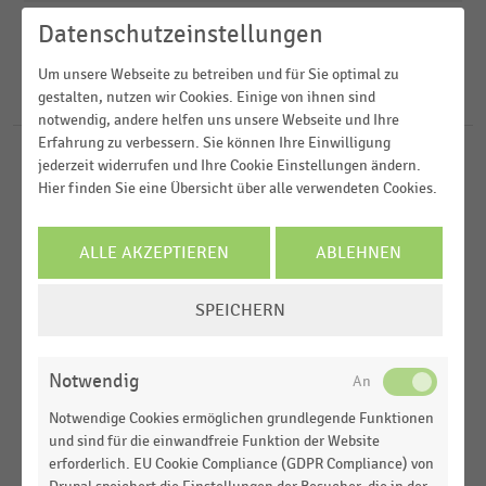
2024
Datenschutzeinstellungen
2022
FILTER ZURÜCKSETZEN
Deutschland
Um unsere Webseite zu betreiben und für Sie optimal zu
2021
D-A-CH-Region
gestalten, nutzen wir Cookies. Einige von ihnen sind
9
Ergebnisse für
Kundenansprache
2020
notwendig, andere helfen uns unsere Webseite und Ihre
Erfahrung zu verbessern. Sie können Ihre Einwilligung
jederzeit widerrufen und Ihre Cookie Einstellungen ändern.
DEUTSCHSPRACHIGER EINZELHANDEL
MEHR ANZEIGEN
|
STATISTIK
Hier finden Sie eine Übersicht über alle verwendeten Cookies.
Wichtigste IT-Projekte im Handel (2025 vs. 2023)
ALLE AKZEPTIEREN
ABLEHNEN
DEUTSCHSPRACHIGER EINZELHANDEL
|
STATISTIK
Wichtigste IT-Projekte im
COOKIE-
Lebensmitteleinzelhandel und im Modehandel
SPEICHERN
EINSTELLUNGEN
(2025)
ÄNDERN
DEUTSCHSPRACHIGER EINZELHANDEL
|
STATISTIK
Notwendig
Künstliche Intelligenz (KI) und Kundenloyalität im
Handel: Hebel zur Steigerung der Kundenloyalität
Notwendige Cookies ermöglichen grundlegende Funktionen
(2024)
und sind für die einwandfreie Funktion der Website
erforderlich. EU Cookie Compliance (GDPR Compliance) von