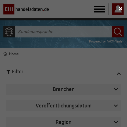
Main
navigation
ALLE INHALTE
Powered by
FACT-Finder
Home
Pfadnavigation
Filter
Branchen
Veröffentlichungsdatum
Deutschsprachiger Einzelhandel
2025
E-Commerce
Region