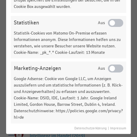
E-COMMERCE
|
STATISTIK
Drupal speichert die Einstellungen der Besucher, die in der
Auswirkungen der Nutzung von 3D-Secure-
Cookie Box ausgewählt wurden.
Verfahren für Kreditkartenzahlungen in Online-
Shops (2022)
Statistiken
E-COMMERCE
|
STATISTIK
Statistik-Cookies von Matomo On-Premise erfassen
Auswirkungen der Nutzung von 3D-Secure-
Informationen anonym. Diese Informationen helfen uns zu
Verfahren für Kreditkartenzahlungen in Online-
verstehen, wie unsere Besucher unsere Website nutzen.
Shops (2021)
Cookie-Name: _pk_*.* Cookie-Laufzeit: 13 Monate
E-COMMERCE
|
STATISTIK
Marketing-Anzeigen
Auswirkungen der Nutzung von 3D-Secure-
Verfahren für Kreditkartenzahlungen in Online-
Google Adsense: Cookie von Google LLC, um Anzeigen
Shops (2020)
auszuliefern und um statistische Informationen (z. B. Klick-
und Anzeigeverhalten) zu erfassen und auszuwerten.
DEUTSCHSPRACHIGER EINZELHANDEL
|
STATISTIK
Cookie-Name: DSID, IDE, Laufzeit: 1 Jahr. Google Ireland
Top 5 der wichtigsten Content-Marketing-Trends
Limited, Gordon House, Barrow Street, Dublin 4, Ireland.
der nächsten drei Jahre im Handel (2019)
Datenschutzhinweise: https://policies.google.com/privacy?
hl=de
DEUTSCHSPRACHIGER EINZELHANDEL
|
STATISTIK
Geplante Einsatzbereiche von künstlicher
Datenschutzerklärung
|
Impressum
Intelligenz im Handel (2019)