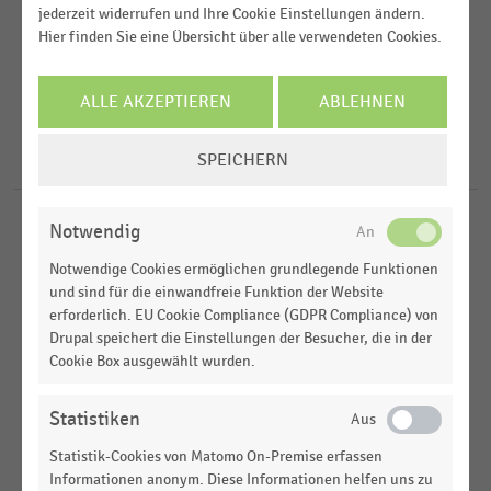
jederzeit widerrufen und Ihre Cookie Einstellungen ändern.
Hier finden Sie eine Übersicht über alle verwendeten Cookies.
Veröffentlichungsdatum
Deutschsprachiger Einzelhandel
2026
Lebensmittelhandel
ALLE AKZEPTIEREN
ABLEHNEN
FILTER ZURÜCKSETZEN
2025
Shopping-Center
COOKIE-
SPEICHERN
6
Ergebnisse für
Kleinstadt
2022
EINSTELLUNGEN
ÄNDERN
2021
Notwendig
SHOPPING-CENTER
|
STATISTIK
2020
Verteilung der neuen Shopping-Center in
Notwendige Cookies ermöglichen grundlegende Funktionen
Deutschland nach Stadtgröße (2015-2025)
und sind für die einwandfreie Funktion der Website
erforderlich. EU Cookie Compliance (GDPR Compliance) von
SHOPPING-CENTER
|
STATISTIK
Drupal speichert die Einstellungen der Besucher, die in der
Verteilung der neuen Shopping-Center in
Cookie Box ausgewählt wurden.
Deutschland nach Stadtgröße (2015-2024)
Statistiken
DEUTSCHSPRACHIGER EINZELHANDEL
|
INFOGRAFIK
EHI-Whitepaper: Trends in der Expansion (2021)
Statistik-Cookies von Matomo On-Premise erfassen
Informationen anonym. Diese Informationen helfen uns zu