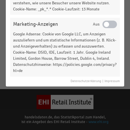
verstehen, wie unsere Besucher unsere Website nutzen.
LEBENSMITTELHANDEL
|
STATISTIK
Cookie-Name: _pk_*.* Cookie-Laufzeit: 13 Monate
Bekanntheitsgrad und Nutzung von Quick-
Commerce-Anbietern in Großstädten und
kleineren Ortschaften (2022)
Marketing-Anzeigen
Google Adsense: Cookie von Google LLC, um Anzeigen
DEUTSCHSPRACHIGER EINZELHANDEL
|
STATISTIK
auszuliefern und um statistische Informationen (z. B. Klick-
Zukunftsthesen zur Stadtentwicklung und
und Anzeigeverhalten) zu erfassen und auszuwerten.
Expansion im Zuge der Corona-Pandemie (2021)
Cookie-Name: DSID, IDE, Laufzeit: 1 Jahr. Google Ireland
Limited, Gordon House, Barrow Street, Dublin 4, Ireland.
DEUTSCHSPRACHIGER EINZELHANDEL
|
STATISTIK
Datenschutzhinweise: https://policies.google.com/privacy?
Zukunftsthesen zur Stadtentwicklung und
hl=de
Expansion im Zuge der Corona-Pandemie (2020)
Keine
Datenschutzerklärung
|
Impressum
MEHR
Ergebnisse
ANZEIGEN
gefunden
für
"
Kleinstadt
"
Bitte
handelsdaten.de, das Statistikportal zum Handel,
ist ein Angebot des EHI Retail Institute -
www.ehi.org
überprüfen