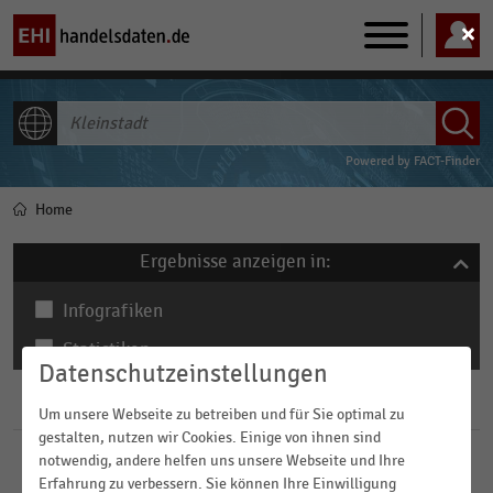
Main
navigation
ALLE INHALTE
Powered by
FACT-Finder
Home
Pfadnavigation
Ergebnisse anzeigen in:
Infografiken
Statistiken
Datenschutzeinstellungen
Filter
Um unsere Webseite zu betreiben und für Sie optimal zu
gestalten, nutzen wir Cookies. Einige von ihnen sind
notwendig, andere helfen uns unsere Webseite und Ihre
Branchen
Erfahrung zu verbessern. Sie können Ihre Einwilligung