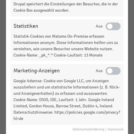
LEBENSMITTELHANDEL
|
STATISTIK
Drupal speichert die Einstellungen der Besucher, die in der
Gesamtverkaufsfläche der Unternehmen im
Cookie Box ausgewählt wurden.
deutschen Lebensmittelhandel (2011)
Statistiken
DEUTSCHSPRACHIGER EINZELHANDEL
|
STATISTIK
Top 20 der Kreise in Deutschland nach
Statistik-Cookies von Matomo On-Premise erfassen
Ladendiebstahl-Häufigkeitszahl (2021)
Informationen anonym. Diese Informationen helfen uns zu
verstehen, wie unsere Besucher unsere Website nutzen.
DEUTSCHSPRACHIGER EINZELHANDEL
|
STATISTIK
Cookie-Name: _pk_*.* Cookie-Laufzeit: 13 Monate
Top 80 Städte nach Anzahl der Ladendiebstähle je
100.000 Einwohner (2021)
Marketing-Anzeigen
DEUTSCHSPRACHIGER EINZELHANDEL
|
STATISTIK
Google Adsense: Cookie von Google LLC, um Anzeigen
Verkaufsfläche im Einzelhandel in Deutschland
auszuliefern und um statistische Informationen (z. B. Klick-
nach Regierungsbezirken (2014-2019)
und Anzeigeverhalten) zu erfassen und auszuwerten.
Cookie-Name: DSID, IDE, Laufzeit: 1 Jahr. Google Ireland
DEUTSCHSPRACHIGER EINZELHANDEL
|
STATISTIK
Limited, Gordon House, Barrow Street, Dublin 4, Ireland.
Umsatz je Einwohner im Einzelhandel in
Datenschutzhinweise: https://policies.google.com/privacy?
Deutschland nach Regierungsbezirken (2019)
hl=de
DEUTSCHSPRACHIGER EINZELHANDEL
|
STATISTIK
Datenschutzerklärung
|
Impressum