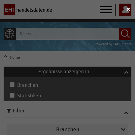
Main
navigation
ALLE INHALTE
Powered by
FACT-Finder
Home
Pfadnavigation
Ergebnisse anzeigen in:
Branchen
Statistiken
Filter
Branchen