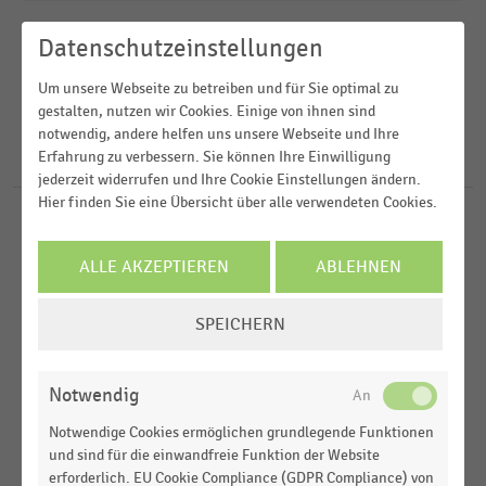
Veröffentlichungsdatum
Datenschutzeinstellungen
Apotheken
2026
Um unsere Webseite zu betreiben und für Sie optimal zu
Arbeitsmarkt
FILTER ZURÜCKSETZEN
gestalten, nutzen wir Cookies. Einige von ihnen sind
2022
Demographie
notwendig, andere helfen uns unsere Webseite und Ihre
Erfahrung zu verbessern. Sie können Ihre Einwilligung
38
Ergebnisse für
Kissel
2021
Deutschsprachiger Einzelhandel
jederzeit widerrufen und Ihre Cookie Einstellungen ändern.
2020
Hier finden Sie eine Übersicht über alle verwendeten Cookies.
Drogerien und Drogeriemärkte
LEBENSMITTELHANDEL
|
STATISTIK
2019
Top 10 der selbstständigen Edeka-Einzelhändler
MEHR ANZEIGEN
ALLE AKZEPTIEREN
ABLEHNEN
nach Umsatz (2024)
MEHR ANZEIGEN
COOKIE-
BRANCHEN
SPEICHERN
EINSTELLUNGEN
Betten, Teppiche und Heimtextilien
ÄNDERN
Notwendig
LEBENSMITTELHANDEL
|
STATISTIK
Verkaufsfläche der Geschäfte im deutschen
Notwendige Cookies ermöglichen grundlegende Funktionen
Lebensmittelhandel (2011)
und sind für die einwandfreie Funktion der Website
erforderlich. EU Cookie Compliance (GDPR Compliance) von