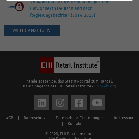
Verkaufsfläche im Einzelhandel je 1.000
Einwohner in Deutschland nach
Regierungsbezirken (2014-2019)
MEHR ANZEIGEN
Keine
Ergebnisse
gefunden
für
"
Kissel
"
Bitte
handelsdaten.de, das Statistikportal zum Handel,
ist ein Angebot des EHI Retail Institute -
www.ehi.org
überprüfen
Sie
Social
die
media
Rechtschreibung
AGB
|
Datenschutz
|
Datenschutz-Einstellungen
|
Impressum
Footer
oder
links
|
Kontakt
verwenden
menu
© 2026, EHI Retail Institute
Sie