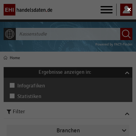
Main
navigation
ALLE INHALTE
Powered by
FACT-Finder
Home
Pfadnavigation
Ergebnisse anzeigen in:
Infografiken
Statistiken
Filter
Branchen