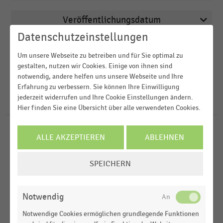
Veröffentlichungsdatum
Deutschsprachiger Einzelhandel
Datenschutzeinstellungen
2026
Drogerien und Drogeriemärkte
Region
Um unsere Webseite zu betreiben und für Sie optimal zu
2025
Lebensmittelhandel
gestalten, nutzen wir Cookies. Einige von ihnen sind
2024
notwendig, andere helfen uns unsere Webseite und Ihre
FILTER ZURÜCKSETZEN
M-Commerce
Deutschland
Erfahrung zu verbessern. Sie können Ihre Einwilligung
2023
jederzeit widerrufen und Ihre Cookie Einstellungen ändern.
D-A-CH-Region
201
Ergebnisse für
Kassenstudie
Hier finden Sie eine Übersicht über alle verwendeten Cookies.
2022
DEUTSCHSPRACHIGER EINZELHANDEL
MEHR ANZEIGEN
|
STATISTIK
ALLE AKZEPTIEREN
ABLEHNEN
Anzahl der Kassen pro Geschäft im deutschen
Handel (1997-2026)
COOKIE-
SPEICHERN
EINSTELLUNGEN
DEUTSCHSPRACHIGER EINZELHANDEL
|
STATISTIK
ÄNDERN
Alter der genutzten Kassensoftware im
Notwendig
deutschsprachigen Handel (2008-2026)
Notwendige Cookies ermöglichen grundlegende Funktionen
DEUTSCHSPRACHIGER EINZELHANDEL
|
STATISTIK