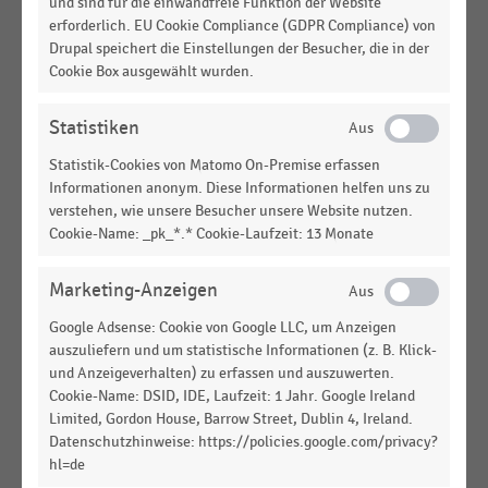
und sind für die einwandfreie Funktion der Website
Anzahl der Betriebe und Kassen im Handel in
erforderlich. EU Cookie Compliance (GDPR Compliance) von
Deutschland (1997-2026)
Drupal speichert die Einstellungen der Besucher, die in der
Cookie Box ausgewählt wurden.
DEUTSCHSPRACHIGER EINZELHANDEL
|
STATISTIK
Anzahl der Betriebe und Kassen im Handel im
Statistiken
weiteren Sinne (1997-2026)
Statistik-Cookies von Matomo On-Premise erfassen
DEUTSCHSPRACHIGER EINZELHANDEL
|
STATISTIK
Informationen anonym. Diese Informationen helfen uns zu
Wichtigste Auswahlkriterien bei Kassenhardware
verstehen, wie unsere Besucher unsere Website nutzen.
im deutschsprachigen Handel (2026)
Cookie-Name: _pk_*.* Cookie-Laufzeit: 13 Monate
DEUTSCHSPRACHIGER EINZELHANDEL
|
STATISTIK
Aktuelle zusätzliche Funktionen bedienter
Marketing-Anzeigen
Kassensysteme im deutschsprachigen Handel
Google Adsense: Cookie von Google LLC, um Anzeigen
(2026)
auszuliefern und um statistische Informationen (z. B. Klick-
und Anzeigeverhalten) zu erfassen und auszuwerten.
DEUTSCHSPRACHIGER EINZELHANDEL
|
STATISTIK
Cookie-Name: DSID, IDE, Laufzeit: 1 Jahr. Google Ireland
Kauf oder Leasing von Kassenhardware im
Limited, Gordon House, Barrow Street, Dublin 4, Ireland.
deutschsprachigen Handel (2026)
Datenschutzhinweise: https://policies.google.com/privacy?
hl=de
DEUTSCHSPRACHIGER EINZELHANDEL
|
STATISTIK