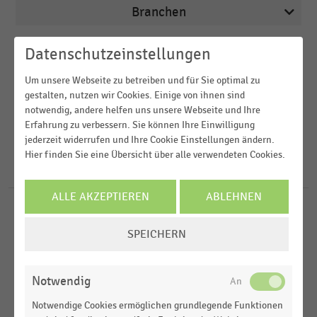
Branchen
Veröffentlichungsdatum
Datenschutzeinstellungen
Deutschsprachiger Einzelhandel
Um unsere Webseite zu betreiben und für Sie optimal zu
2026
Drogerien und Drogeriemärkte
Region
gestalten, nutzen wir Cookies. Einige von ihnen sind
2025
notwendig, andere helfen uns unsere Webseite und Ihre
Lebensmittelhandel
Erfahrung zu verbessern. Sie können Ihre Einwilligung
2024
FILTER ZURÜCKSETZEN
M-Commerce
jederzeit widerrufen und Ihre Cookie Einstellungen ändern.
Deutschland
Hier finden Sie eine Übersicht über alle verwendeten Cookies.
2023
D-A-CH-Region
100
Ergebnisse für
Kassenhardware
2022
ALLE AKZEPTIEREN
ABLEHNEN
DEUTSCHSPRACHIGER EINZELHANDEL
MEHR ANZEIGEN
|
STATISTIK
COOKIE-
Wichtigste Auswahlkriterien bei Kassenhardware
SPEICHERN
EINSTELLUNGEN
im deutschsprachigen Handel (2026)
ÄNDERN
DEUTSCHSPRACHIGER EINZELHANDEL
|
STATISTIK
Notwendig
Alter der genutzten Kassenhardware im
Notwendige Cookies ermöglichen grundlegende Funktionen
deutschsprachigen Handel (2008-2026)