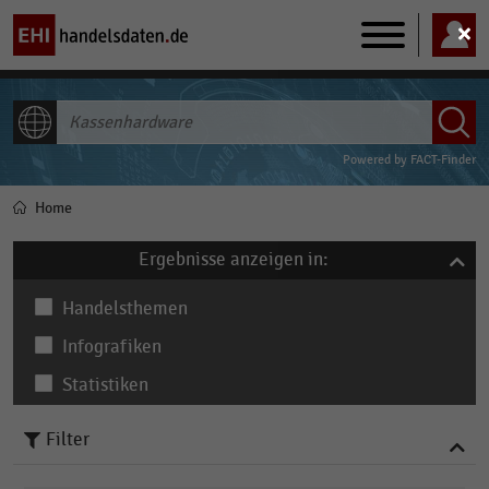
Main
navigation
ALLE INHALTE
Powered by
FACT-Finder
Home
Pfadnavigation
Ergebnisse anzeigen in:
Handelsthemen
Infografiken
Statistiken
Filter