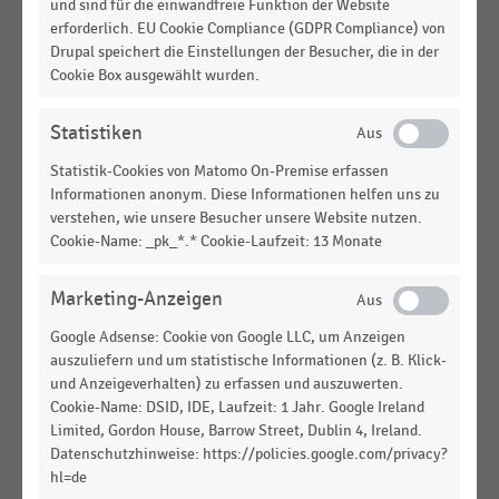
und sind für die einwandfreie Funktion der Website
erforderlich. EU Cookie Compliance (GDPR Compliance) von
DEUTSCHSPRACHIGER EINZELHANDEL
|
STATISTIK
Pläne zur Erneuerung der Kassenhardware im
Drupal speichert die Einstellungen der Besucher, die in der
Cookie Box ausgewählt wurden.
deutschsprachigen Handel (2026)
DEUTSCHSPRACHIGER EINZELHANDEL
|
STATISTIK
Statistiken
Kauf oder Leasing von Kassenhardware im
deutschsprachigen Handel (2026)
Statistik-Cookies von Matomo On-Premise erfassen
Informationen anonym. Diese Informationen helfen uns zu
DEUTSCHSPRACHIGER EINZELHANDEL
|
STATISTIK
verstehen, wie unsere Besucher unsere Website nutzen.
Alter der genutzten Kassenhard- und -software im
Cookie-Name: _pk_*.* Cookie-Laufzeit: 13 Monate
deutschsprachigen Handel (2008-2026)
Marketing-Anzeigen
DEUTSCHSPRACHIGER EINZELHANDEL
|
STATISTIK
Einsatz von Self-Service-Systemen im
Google Adsense: Cookie von Google LLC, um Anzeigen
deutschsprachigen Handel (2026)
auszuliefern und um statistische Informationen (z. B. Klick-
und Anzeigeverhalten) zu erfassen und auszuwerten.
HANDELSTHEMEN
Cookie-Name: DSID, IDE, Laufzeit: 1 Jahr. Google Ireland
Checkout-Systeme
Limited, Gordon House, Barrow Street, Dublin 4, Ireland.
Datenschutzhinweise: https://policies.google.com/privacy?
hl=de
DEUTSCHSPRACHIGER EINZELHANDEL
|
STATISTIK