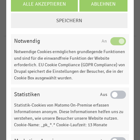
2022
Lebensmittelhandel
ALLE AKZEPTIEREN
ABLEHNEN
2020
FILTER ZURÜCKSETZEN
Möbel und Einrichtung
Deutschland
COOKIE-
SPEICHERN
2018
Möbelhandel
EINSTELLUNGEN
Europa
5
Ergebnisse für
Küchen Keie
ÄNDERN
2015
USA
MEHR ANZEIGEN
Notwendig
KÜCHENHANDEL
|
STATISTIK
Notwendige Cookies ermöglichen grundlegende Funktionen
Top 30 der Unternehmen im deutschen
und sind für die einwandfreie Funktion der Website
Küchenhandel nach Umsatz (2021)
erforderlich. EU Cookie Compliance (GDPR Compliance) von
Drupal speichert die Einstellungen der Besucher, die in der
INTERNATIONALER HANDEL
|
STATISTIK
Cookie Box ausgewählt wurden.
Ranking der führenden Unternehmen im
Möbelhandel in Europa (2024)
Statistiken
KÜCHENHANDEL
|
STATISTIK
Statistik-Cookies von Matomo On-Premise erfassen
Top 30 der Unternehmen im deutschen
Informationen anonym. Diese Informationen helfen uns zu
Küchenhandel nach Umsatz (2019)
verstehen, wie unsere Besucher unsere Website nutzen.
Cookie-Name: _pk_*.* Cookie-Laufzeit: 13 Monate
KÜCHENHANDEL
|
STATISTIK
Top 30 der Unternehmen im deutschen