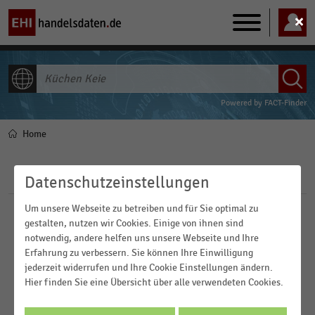
Main
navigation
ALLE INHALTE
Powered by
FACT-Finder
Home
Pfadnavigation
Filter
Datenschutzeinstellungen
Um unsere Webseite zu betreiben und für Sie optimal zu
Branchen
gestalten, nutzen wir Cookies. Einige von ihnen sind
notwendig, andere helfen uns unsere Webseite und Ihre
Erfahrung zu verbessern. Sie können Ihre Einwilligung
Veröffentlichungsdatum
jederzeit widerrufen und Ihre Cookie Einstellungen ändern.
Internationaler Handel
Hier finden Sie eine Übersicht über alle verwendeten Cookies.
2025
Küchenhandel
Region