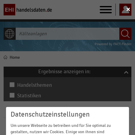
Main
navigation
ALLE INHALTE
Powered by
FACT-Finder
Home
Pfadnavigation
Ergebnisse anzeigen in:
Handelsthemen
Statistiken
Filter
Datenschutzeinstellungen
Um unsere Webseite zu betreiben und für Sie optimal zu
Branchen
gestalten, nutzen wir Cookies. Einige von ihnen sind