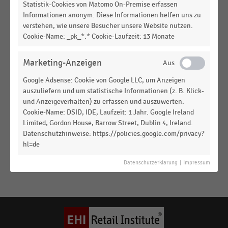
CO2-Bilanzierung im deutschsprachigen Handel:
Statistik-Cookies von Matomo On-Premise erfassen
Informationen anonym. Diese Informationen helfen uns zu
Erfassung direkter Emissionen (2024)
verstehen, wie unsere Besucher unsere Website nutzen.
Cookie-Name: _pk_*.* Cookie-Laufzeit: 13 Monate
DEUTSCHSPRACHIGER EINZELHANDEL
|
STATISTIK
Berücksichtigte Scope-1-Emissionen in der CO2-
bzw. Klimabilanzierung der Handelsunternehmen
Marketing-Anzeigen
(2023)
Google Adsense: Cookie von Google LLC, um Anzeigen
DEUTSCHSPRACHIGER EINZELHANDEL
|
STATISTIK
auszuliefern und um statistische Informationen (z. B. Klick-
Berücksichtigte Scope-2-Emissionen in der CO2-
und Anzeigeverhalten) zu erfassen und auszuwerten.
bzw. Klimabilanzierung der Handelsunternehmen
Cookie-Name: DSID, IDE, Laufzeit: 1 Jahr. Google Ireland
Limited, Gordon House, Barrow Street, Dublin 4, Ireland.
(2023)
Datenschutzhinweise: https://policies.google.com/privacy?
hl=de
DEUTSCHSPRACHIGER EINZELHANDEL
|
STATISTIK
Maßnahmen im Lebensmittelhandel zur
Datenschutzerklärung
|
Impressum
Energieeinsparung bei der Kühlung (2011)
Keine
MEHR
Ergebnisse
ANZEIGEN
gefunden
für