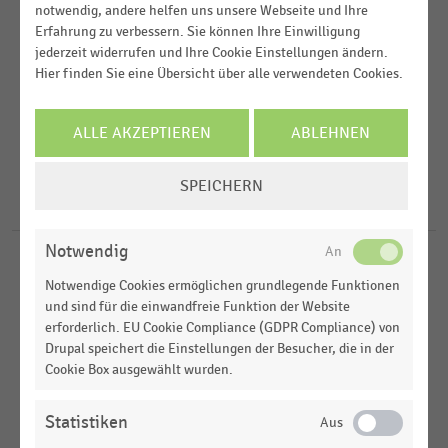
notwendig, andere helfen uns unsere Webseite und Ihre
Erfahrung zu verbessern. Sie können Ihre Einwilligung
Veröffentlichungsdatum
Deutschsprachiger Einzelhandel
jederzeit widerrufen und Ihre Cookie Einstellungen ändern.
Hier finden Sie eine Übersicht über alle verwendeten Cookies.
2026
Factory-Outlet-Center
Region
2024
Lebensmittelhandel
ALLE AKZEPTIEREN
ABLEHNEN
2023
FILTER ZURÜCKSETZEN
Shopping-Center
Deutschland
COOKIE-
SPEICHERN
2011
EINSTELLUNGEN
D-A-CH-Region
6
Ergebnisse für
Kälteanlagen
ÄNDERN
Notwendig
SHOPPING-CENTER
|
STATISTIK
Notwendige Cookies ermöglichen grundlegende Funktionen
Energieeffizienzmaßnahmen in Shopping- und
und sind für die einwandfreie Funktion der Website
Fachmarkt-Centern in Deutschland (2026)
erforderlich. EU Cookie Compliance (GDPR Compliance) von
Drupal speichert die Einstellungen der Besucher, die in der
HANDELSTHEMEN
Cookie Box ausgewählt wurden.
Ladenbau
Statistiken
DEUTSCHSPRACHIGER EINZELHANDEL
|
STATISTIK