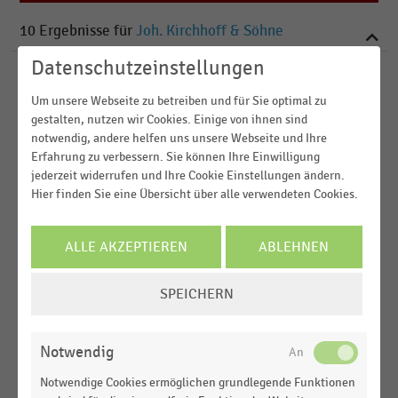
2021
10
Ergebnisse für
Joh. Kirchhoff & Söhne
2020
2019
Datenschutzeinstellungen
GROSSHANDEL
|
STATISTIK
2018
Um unsere Webseite zu betreiben und für Sie optimal zu
Umsatz der Getränkefachgroßhändler mit
gestalten, nutzen wir Cookies. Einige von ihnen sind
Distributionsschwerpunkt Nord- und
notwendig, andere helfen uns unsere Webseite und Ihre
MEHR ANZEIGEN
Ostdeutschland (2020-2021)
Erfahrung zu verbessern. Sie können Ihre Einwilligung
jederzeit widerrufen und Ihre Cookie Einstellungen ändern.
GROSSHANDEL
|
STATISTIK
Hier finden Sie eine Übersicht über alle verwendeten Cookies.
Umsatz der Getränkefachgroßhändler mit
Distributionsschwerpunkt Nord- und
Ostdeutschland (2019-2020)
ALLE AKZEPTIEREN
ABLEHNEN
GROSSHANDEL
|
STATISTIK
COOKIE-
Umsatz der Getränkefachgroßhändler mit
SPEICHERN
EINSTELLUNGEN
Distributionsschwerpunkt Nord- und
ÄNDERN
Ostdeutschland (2018-2019)
Notwendig
GETRÄNKEMÄRKTE
|
STATISTIK
Notwendige Cookies ermöglichen grundlegende Funktionen
Ranking der größten Unternehmen im