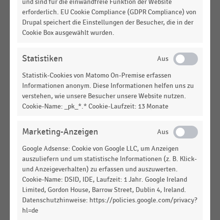
und sind für die einwandfreie Funktion der Website
Getränkefachgroßhandel in Deutschland nach
erforderlich. EU Cookie Compliance (GDPR Compliance) von
Umsatz (2017)
Drupal speichert die Einstellungen der Besucher, die in der
Cookie Box ausgewählt wurden.
GROSSHANDEL
|
STATISTIK
Umsatz der Getränkefachgroßhändler mit
Distributionsschwerpunkt Nord- und
Statistiken
Ostdeutschland (2014-2015)
Statistik-Cookies von Matomo On-Premise erfassen
Informationen anonym. Diese Informationen helfen uns zu
GROSSHANDEL
|
STATISTIK
verstehen, wie unsere Besucher unsere Website nutzen.
Umsatz der Getränkefachgroßhändler mit
Cookie-Name: _pk_*.* Cookie-Laufzeit: 13 Monate
Distributionsschwerpunkt Nord- und
Ostdeutschland (2013-2014)
Marketing-Anzeigen
GROSSHANDEL
|
STATISTIK
Google Adsense: Cookie von Google LLC, um Anzeigen
Umsatz der Getränkefachgroßhändler mit
auszuliefern und um statistische Informationen (z. B. Klick-
Distributionsschwerpunkt Nord- und
und Anzeigeverhalten) zu erfassen und auszuwerten.
Ostdeutschland (2015-2016)
Cookie-Name: DSID, IDE, Laufzeit: 1 Jahr. Google Ireland
Limited, Gordon House, Barrow Street, Dublin 4, Ireland.
GROSSHANDEL
|
STATISTIK
Datenschutzhinweise: https://policies.google.com/privacy?
Umsatz der Getränkefachgroßhändler mit
hl=de
Distributionsschwerpunkt Nord- und