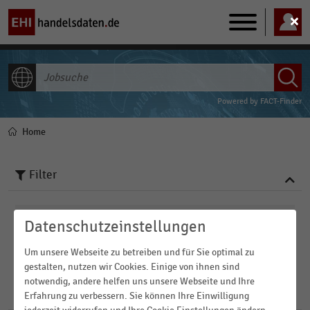
Main
navigation
ALLE INHALTE
Powered by
FACT-Finder
Home
Pfadnavigation
Filter
Veröffentlichungsdatum
Datenschutzeinstellungen
2020
Um unsere Webseite zu betreiben und für Sie optimal zu
FILTER ZURÜCKSETZEN
gestalten, nutzen wir Cookies. Einige von ihnen sind
2019
notwendig, andere helfen uns unsere Webseite und Ihre
8
Ergebnisse für
Jobsuche
Erfahrung zu verbessern. Sie können Ihre Einwilligung