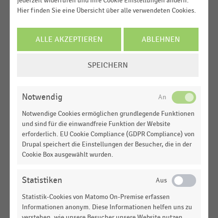
jederzeit widerrufen und Ihre Cookie Einstellungen ändern.
Hier finden Sie eine Übersicht über alle verwendeten Cookies.
DEUTSCHSPRACHIGER EINZELHANDEL
|
STATISTIK
Einstellung der Verbraucher gegenüber dem
ALLE AKZEPTIEREN
ABLEHNEN
Handel als Arbeitgeber (2020)
COOKIE-
DEUTSCHSPRACHIGER EINZELHANDEL
|
STATISTIK
SPEICHERN
Suchfunktionen der Jobbörse auf der Karriereseite
EINSTELLUNGEN
der größten Händler Deutschlands (2020)
ÄNDERN
Notwendig
DEUTSCHSPRACHIGER EINZELHANDEL
|
STATISTIK
Aktuelle Herausforderungen und Erwartungen
Notwendige Cookies ermöglichen grundlegende Funktionen
beim Personalrecruiting im Einzelhandel (2019)
und sind für die einwandfreie Funktion der Website
erforderlich. EU Cookie Compliance (GDPR Compliance) von
DEUTSCHSPRACHIGER EINZELHANDEL
|
STATISTIK
Drupal speichert die Einstellungen der Besucher, die in der
Zukünftige Recruitingtrends im Einzelhandel
Cookie Box ausgewählt wurden.
(2019)
Statistiken
DEUTSCHSPRACHIGER EINZELHANDEL
|
STATISTIK
Schwierige Suche nach geeignetem Personal für
Statistik-Cookies von Matomo On-Premise erfassen
die Zentralen im Einzelhandel nach Position (2019)
Informationen anonym. Diese Informationen helfen uns zu
verstehen, wie unsere Besucher unsere Website nutzen.