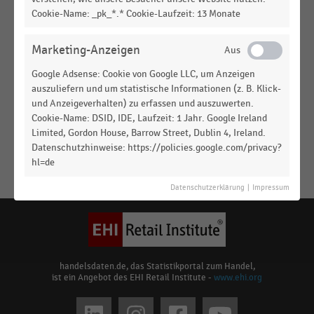
DEUTSCHSPRACHIGER EINZELHANDEL
|
STATISTIK
Cookie-Name: _pk_*.* Cookie-Laufzeit: 13 Monate
Nutzung von Personalrecruiting-Technologien im
Einzelhandel (2019)
Marketing-Anzeigen
DEUTSCHSPRACHIGER EINZELHANDEL
|
STATISTIK
Google Adsense: Cookie von Google LLC, um Anzeigen
Bedeutung digitaler Recruiting-Technologien im
auszuliefern und um statistische Informationen (z. B. Klick-
Einzelhandel (2019)
und Anzeigeverhalten) zu erfassen und auszuwerten.
Cookie-Name: DSID, IDE, Laufzeit: 1 Jahr. Google Ireland
DEUTSCHSPRACHIGER EINZELHANDEL
|
STATISTIK
Limited, Gordon House, Barrow Street, Dublin 4, Ireland.
Schwierige Suche nach geeignetem Personal für
Datenschutzhinweise: https://policies.google.com/privacy?
die Filialen im Einzelhandel nach Position (2019)
hl=de
Keine
MEHR
Datenschutzerklärung
|
Impressum
Ergebnisse
ANZEIGEN
gefunden
für
"
Jobsuche
"
Bitte
handelsdaten.de, das Statistikportal zum Handel,
ist ein Angebot des EHI Retail Institute -
www.ehi.org
überprüfen
Sie
Social