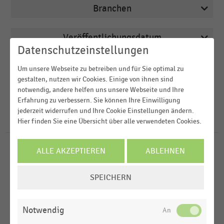
Branchen
Veröffentlichungsdatum
Arbeitsmarkt
Datenschutzeinstellungen
2026
Bau- und Heimwerkermärkte
Region
Um unsere Webseite zu betreiben und für Sie optimal zu
2025
Deutschsprachiger Einzelhandel
gestalten, nutzen wir Cookies. Einige von ihnen sind
notwendig, andere helfen uns unsere Webseite und Ihre
2024
FILTER ZURÜCKSETZEN
E-Commerce
Erfahrung zu verbessern. Sie können Ihre Einwilligung
Deutschland
2023
jederzeit widerrufen und Ihre Cookie Einstellungen ändern.
E-Commerce und Versandhandel
Österreich
259
Ergebnisse für
Interspar
Hier finden Sie eine Übersicht über alle verwendeten Cookies.
2022
Schweiz
MEHR ANZEIGEN
ALLE AKZEPTIEREN
ABLEHNEN
INTERNATIONALER HANDEL
MEHR ANZEIGEN
|
STATISTIK
Weltweit
Anzahl der Mitarbeiter:innen der Spar Österreich
COOKIE-
Europa
(2015-2025)
SPEICHERN
EINSTELLUNGEN
LEBENSMITTELHANDEL
|
STATISTIK
ÄNDERN
MEHR ANZEIGEN
Verkaufsfläche der Spar Österreich (2015-2025)
Notwendig