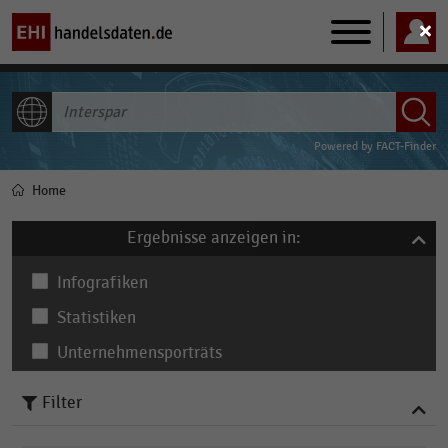
Main
navigation
ALLE INHALTE
Powered by
FACT-Finder
Home
Pfadnavigation
Ergebnisse anzeigen in:
Infografiken
Statistiken
Unternehmensporträts
Filter