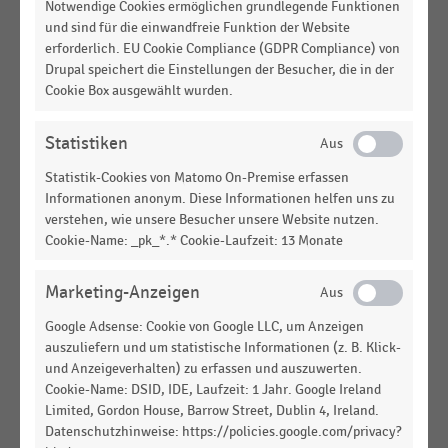
Notwendige Cookies ermöglichen grundlegende Funktionen
INTERNATIONALER HANDEL
|
STATISTIK
und sind für die einwandfreie Funktion der Website
Anzahl der Auszubildenden der Spar Österreich
erforderlich. EU Cookie Compliance (GDPR Compliance) von
(2015-2025)
Drupal speichert die Einstellungen der Besucher, die in der
Cookie Box ausgewählt wurden.
LEBENSMITTELHANDEL
|
STATISTIK
Umsatz der Spar Österreich-Gruppe nach
Statistiken
Unternehmensbereichen (2017-2025)
Statistik-Cookies von Matomo On-Premise erfassen
LEBENSMITTELHANDEL
|
STATISTIK
Informationen anonym. Diese Informationen helfen uns zu
Verkaufsfläche der Spar Österreich-Gruppe nach
verstehen, wie unsere Besucher unsere Website nutzen.
Unternehmensbereichen (2015-2025)
Cookie-Name: _pk_*.* Cookie-Laufzeit: 13 Monate
LEBENSMITTELHANDEL
|
STATISTIK
Marketing-Anzeigen
Umsatz der Spar Österreich (2015-2025)
Google Adsense: Cookie von Google LLC, um Anzeigen
auszuliefern und um statistische Informationen (z. B. Klick-
LEBENSMITTELHANDEL
|
STATISTIK
und Anzeigeverhalten) zu erfassen und auszuwerten.
Anzahl der Verkaufsstellen der Spar Österreich-
Cookie-Name: DSID, IDE, Laufzeit: 1 Jahr. Google Ireland
Gruppe nach Unternehmensbereichen (2015-
Limited, Gordon House, Barrow Street, Dublin 4, Ireland.
2025)
Datenschutzhinweise: https://policies.google.com/privacy?