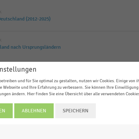
K
Deutschland (2012-2025)
K
hland nach Ursprungsländern
nstellungen
IK
rkskörpern (2017-2024)
etreiben und für Sie optimal zu gestalten, nutzen wir Cookies. Einige von 
e Webseite und Ihre Erfahrung zu verbessern. Sie können Ihre Einwilligung 
lungen ändern. Hier finden Sie eine Übersicht über alle verwendeten Cookie
IK
rwerkskörpern (2017-2024)
EN
ABLEHNEN
SPEICHERN
K
s) nach Deutschland nach