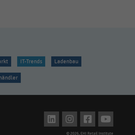
rkt
IT-Trends
Ladenbau
lhändler
© 2026, EHI Retail Institute