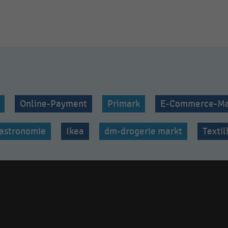
Online-Payment
Primark
E-Commerce-Ma
astronomie
Ikea
dm-drogerie markt
Texti
Social
media