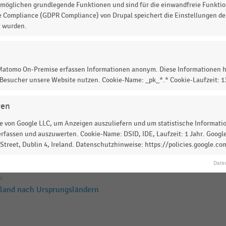
möglichen grundlegende Funktionen und sind für die einwandfreie Funktio
e Compliance (GDPR Compliance) von Drupal speichert die Einstellungen der
t wurden.
K
hland nach Ursprungsländern
 Matomo On-Premise erfassen Informationen anonym. Diese Informationen h
 Besucher unsere Website nutzen. Cookie-Name: _pk_*.* Cookie-Laufzeit: 
K
hland nach Ursprungsländern
gen
 von Google LLC, um Anzeigen auszuliefern und um statistische Information
GEN
|
STATISTIK
rfassen und auszuwerten. Cookie-Name: DSID, IDE, Laufzeit: 1 Jahr. Google
enrats zur
treet, Dublin 4, Ireland. Datenschutzhinweise: https://policies.google.co
utschlands (2023/2024)
Date
K
hland nach Ursprungsländern