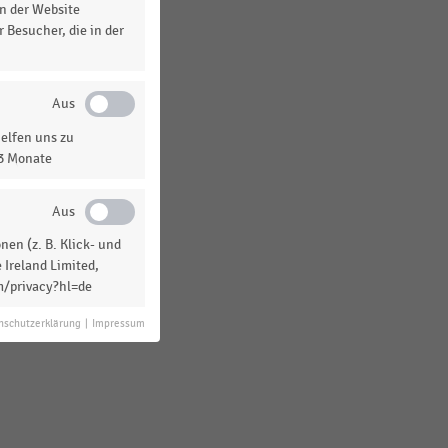
n der Website
 Besucher, die in der
elfen uns zu
13 Monate
en (z. B. Klick- und
 Ireland Limited,
m/privacy?hl=de
nschutzerklärung
|
Impressum