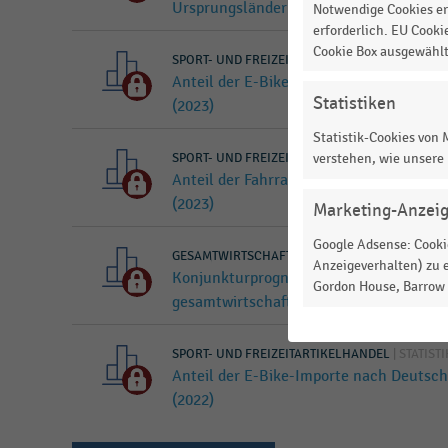
Ursprungsländern (2024)
Notwendige Cookies er
erforderlich. EU Cooki
Cookie Box ausgewähl
SPORT- UND FREIZEITARTIKELHANDEL
|
STATISTI
Anteil der E-Bike-Importe nach Deutsc
Statistiken
(2023)
Statistik-Cookies von
SPORT- UND FREIZEITARTIKELHANDEL
verstehen, wie unsere
|
STATISTI
Anteil der Fahrradimporte nach Deutsc
(2023)
Marketing-Anzei
Google Adsense: Cookie
GESAMTWIRTSCHAFTLICHE RAHMENBEDINGUN
Anzeigeverhalten) zu e
Konjunkturprognose des Sachverständig
Gordon House, Barrow S
gesamtwirtschaftlichen Entwicklung De
SPORT- UND FREIZEITARTIKELHANDEL
|
STATISTI
Anteil der E-Bike-Importe nach Deutsc
(2022)