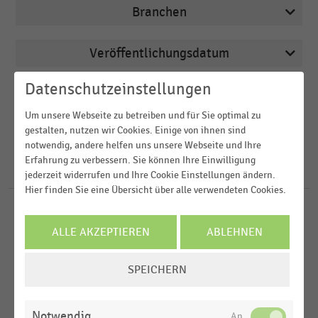
Branchen
Veröffentlichungsdatum
Apotheken
2026
Datenschutzeinstellungen
Arbeitsmarkt
Region
2025
Augenoptiker
Um unsere Webseite zu betreiben und für Sie optimal zu
gestalten, nutzen wir Cookies. Einige von ihnen sind
2024
FILTER ZURÜCKSETZEN
Bau- und Heimwerkermärkte
Deutschland
notwendig, andere helfen uns unsere Webseite und Ihre
2023
Erfahrung zu verbessern. Sie können Ihre Einwilligung
Buchhandel
Österreich
772
Ergebnisse für
IT-Studie
jederzeit widerrufen und Ihre Cookie Einstellungen ändern.
2022
Hier finden Sie eine Übersicht über alle verwendeten Cookies.
Schweiz
MEHR ANZEIGEN
SHOPPING-CENTER
MEHR ANZEIGEN
|
STATISTIK
D-A-CH-Region
Flächenanteile der Mischnutzungen in in
ALLE AKZEPTIEREN
ABLEHNEN
Weltweit
Shopping- und Fachmarkt-Centern in Deutschland
COOKIE-
(2026)
SPEICHERN
EINSTELLUNGEN
MEHR ANZEIGEN
SHOPPING-CENTER
|
STATISTIK
ÄNDERN
Mischnutzungen in Shopping- und Fachmarkt-
Notwendig