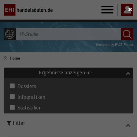
Main
navigation
ALLE INHALTE
Powered by
FACT-Finder
Home
Pfadnavigation
Ergebnisse anzeigen in:
Dossiers
Infografiken
Statistiken
Filter