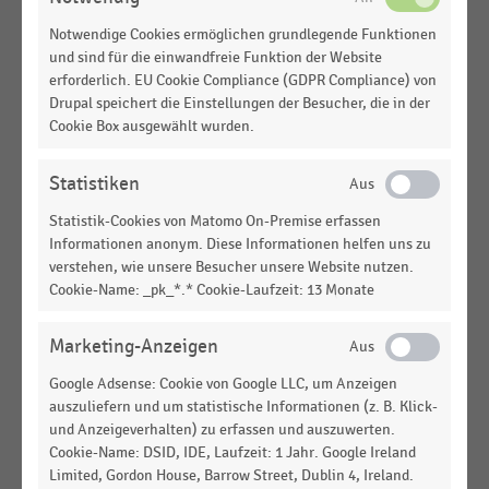
Centern in Deutschland (2026)
Notwendige Cookies ermöglichen grundlegende Funktionen
SHOPPING-CENTER
|
STATISTIK
und sind für die einwandfreie Funktion der Website
Bewertung von Nicht-Retail-Nutzungen in
erforderlich. EU Cookie Compliance (GDPR Compliance) von
Shopping-Centern in Deutschland im Hinblick auf
Drupal speichert die Einstellungen der Besucher, die in der
Synergieeffekte mit dem Einzelhandel (2026)
Cookie Box ausgewählt wurden.
SHOPPING-CENTER
|
STATISTIK
Statistiken
Zusätzliche Mietflächen für Nicht-Retail-
Nutzungen in Shopping- und Fachmarkt-Centern in
Statistik-Cookies von Matomo On-Premise erfassen
Deutschland (2026)
Informationen anonym. Diese Informationen helfen uns zu
verstehen, wie unsere Besucher unsere Website nutzen.
SHOPPING-CENTER
|
STATISTIK
Cookie-Name: _pk_*.* Cookie-Laufzeit: 13 Monate
Freizeitnutzungsmöglichkeiten und öffentliche
Einrichtungen in Shopping- und Fachmarkt-
Marketing-Anzeigen
Centern in Deutschland (2026)
Google Adsense: Cookie von Google LLC, um Anzeigen
WOHNACCESSOIRES UND GESCHENKE
|
STATISTIK
auszuliefern und um statistische Informationen (z. B. Klick-
Beliebteste Warengruppen für Geschenke zum
und Anzeigeverhalten) zu erfassen und auszuwerten.
Valentinstag in Deutschland (2026)
Cookie-Name: DSID, IDE, Laufzeit: 1 Jahr. Google Ireland
Limited, Gordon House, Barrow Street, Dublin 4, Ireland.