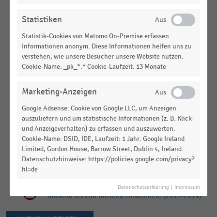
ARBEITSMARKT
|
STATISTIK
Beschäftigtenanzahl deutscher Städte mit 100
Statistiken
Tausend bis 200 Tausend Einwohnern (2013-2019)
Statistik-Cookies von Matomo On-Premise erfassen
DEUTSCHSPRACHIGER EINZELHANDEL
|
STATISTIK
Informationen anonym. Diese Informationen helfen uns zu
Kaufpreisfaktoren für 1A-Lagen deutscher Städte
verstehen, wie unsere Besucher unsere Website nutzen.
mit 100 bis 200 Tausend Einwohnern (2019)
Cookie-Name: _pk_*.* Cookie-Laufzeit: 13 Monate
DEMOGRAPHIE
|
STATISTIK
Marketing-Anzeigen
Einwohneranzahl deutscher Städte mit 100
Tausend bis 200 Tausend Einwohnern (2014-2019)
Google Adsense: Cookie von Google LLC, um Anzeigen
auszuliefern und um statistische Informationen (z. B. Klick-
DEUTSCHSPRACHIGER EINZELHANDEL
|
STATISTIK
und Anzeigeverhalten) zu erfassen und auszuwerten.
Monatliche Mietpreise für Ladenlokale in 1A-
Cookie-Name: DSID, IDE, Laufzeit: 1 Jahr. Google Ireland
Lagen deutscher Städte mit 100 bis 200 Tausend
Limited, Gordon House, Barrow Street, Dublin 4, Ireland.
Einwohnern (2019)
Datenschutzhinweise: https://policies.google.com/privacy?
hl=de
ARBEITSMARKT
|
STATISTIK
Arbeitslosenquote deutscher Städte mit 100
Datenschutzerklärung
|
Impressum
Tausend bis 200 Tausend Einwohnern (2014-2019)