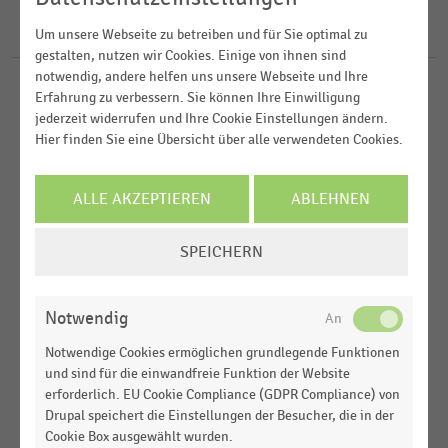
2021
Deutschsprachiger Einzelhandel
27
Ergebnisse für
Heidelberg
Um unsere Webseite zu betreiben und für Sie optimal zu
2020
Einkommen, Kaufkraft, Konsum,
gestalten, nutzen wir Cookies. Einige von ihnen sind
Lebensbedingungen
2019
notwendig, andere helfen uns unsere Webseite und Ihre
DEUTSCHSPRACHIGER EINZELHANDEL
|
STATISTIK
Erfahrung zu verbessern. Sie können Ihre Einwilligung
Gastronomie & Catering
2018
Top 80 Städte nach Anzahl der Ladendiebstähle je
jederzeit widerrufen und Ihre Cookie Einstellungen ändern.
100.000 Einwohner (2021)
Hier finden Sie eine Übersicht über alle verwendeten Cookies.
MEHR ANZEIGEN
MEHR ANZEIGEN
GASTRONOMIE & CATERING
|
STATISTIK
ALLE AKZEPTIEREN
ABLEHNEN
Top-10 Städte in Deutschland nach Dichte der
veganen oder vegetarischen Restaurants (2021)
COOKIE-
SPEICHERN
EINSTELLUNGEN
EINKOMMEN, KAUFKRAFT, KONSUM,
STATISTIK
LEBENSBEDINGUNGEN
|
ÄNDERN
Kaufkraftkennziffer deutscher Städte mit 100
Notwendig
Tausend bis 200 Tausend Einwohnern (2014-2019)
Notwendige Cookies ermöglichen grundlegende Funktionen
DEUTSCHSPRACHIGER EINZELHANDEL
|
STATISTIK
und sind für die einwandfreie Funktion der Website
Ladenmieten für Einzelhandelsflächen (80-120
erforderlich. EU Cookie Compliance (GDPR Compliance) von
qm) in 1a-Lage in Deutschland (2015-2019)
Drupal speichert die Einstellungen der Besucher, die in der
Cookie Box ausgewählt wurden.