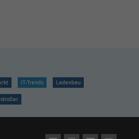
rkt
IT-Trends
Ladenbau
lhändler