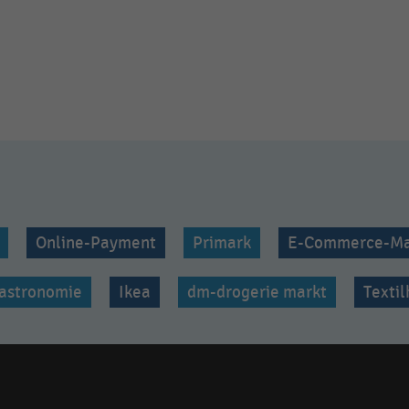
Online-Payment
Primark
E-Commerce-Ma
astronomie
Ikea
dm-drogerie markt
Texti