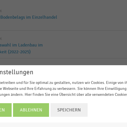
IK
 Bodenbelags im Einzelhandel
IK
uswahl im Ladenbau im
keit (2022-2025)
IK
nstellungen
en in Deutschland (Temu-
 Kauf von
etreiben und für Sie optimal zu gestalten, nutzen wir Cookies. Einige von 
e Webseite und Ihre Erfahrung zu verbessern. Sie können Ihre Einwilligung 
lungen ändern. Hier finden Sie eine Übersicht über alle verwendeten Cookie
IK
n in Österreich (Temu-
EN
ABLEHNEN
SPEICHERN
 Kauf von