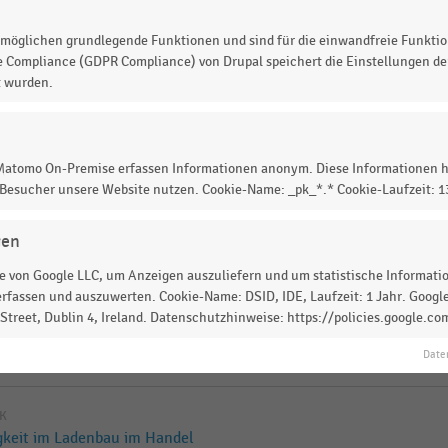
möglichen grundlegende Funktionen und sind für die einwandfreie Funktio
 im E-Commerce (2024)
e Compliance (GDPR Compliance) von Drupal speichert die Einstellungen der
t wurden.
IK
keit im Ladenbau im Handel
 Matomo On-Premise erfassen Informationen anonym. Diese Informationen h
 Besucher unsere Website nutzen. Cookie-Name: _pk_*.* Cookie-Laufzeit: 
IK
gen
en in Deutschland und
eschenken (2025)
 von Google LLC, um Anzeigen auszuliefern und um statistische Information
rfassen und auszuwerten. Cookie-Name: DSID, IDE, Laufzeit: 1 Jahr. Google
treet, Dublin 4, Ireland. Datenschutzhinweise: https://policies.google.co
IK
s Bodenbelags im Handel
Date
IK
keit im Ladenbau im Handel