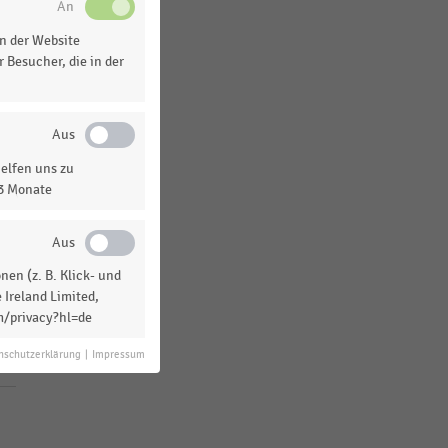
n der Website
 Besucher, die in der
elfen uns zu
13 Monate
en (z. B. Klick- und
 Ireland Limited,
m/privacy?hl=de
nschutzerklärung
|
Impressum