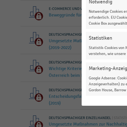
Notwendig
E-COMMERCE UND VERSANDHANDEL
|
STATISTIK
Notwendige Cookies er
Beweggründe für schnelle Lieferzeiten
erforderlich. EU Cooki
Cookie Box ausgewähl
DEUTSCHSPRACHIGER EINZELHANDEL
|
STATIST
Statistiken
Umgesetzte Maßnahmen zur Nachhaltig
(2019-2022)
Statistik-Cookies von
verstehen, wie unsere
DEUTSCHSPRACHIGER EINZELHANDEL
|
STATIST
Marketing-Anzei
Wichtige Kriterien für Verbraucher:inn
Österreich beim Kauf von Weihnachtsg
Google Adsense: Cookie
Anzeigeverhalten) zu e
Gordon House, Barrow S
DEUTSCHSPRACHIGER EINZELHANDEL
|
STATIST
Entscheidungsfaktoren bei der Wahl de
(2019)
DEUTSCHSPRACHIGER EINZELHANDEL
|
STATIST
Umgesetzte Maßnahmen zur Nachhaltig