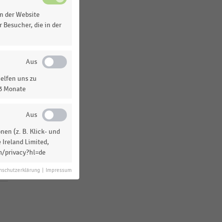
Frankreich
n der Website
USA
 Besucher, die in der
MEHR ANZEIGEN
elfen uns zu
13 Monate
en (z. B. Klick- und
 Ireland Limited,
m/privacy?hl=de
nschutzerklärung
|
Impressum