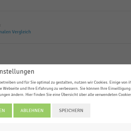
R
nalen Vergleich
nstellungen
etreiben und für Sie optimal zu gestalten, nutzen wir Cookies. Einige von 
m Lebensmitteleinzelhandel
e Webseite und Ihre Erfahrung zu verbessern. Sie können Ihre Einwilligung 
lungen ändern. Hier finden Sie eine Übersicht über alle verwendeten Cookie
IK
EN
ABLEHNEN
SPEICHERN
alloween (2019-2025)