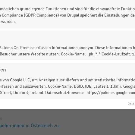
IK
möglichen grundlegende Funktionen und sind für die einwandfreie Funktio
lloween (2024-2025)
e Compliance (GDPR Compliance) von Drupal speichert die Einstellungen der
t wurden.
IK
hland, die Ausgaben zu
5)
 Matomo On-Premise erfassen Informationen anonym. Diese Informationen h
 Besucher unsere Website nutzen. Cookie-Name: _pk_*.* Cookie-Laufzeit: 
IK
ählten Ländern, die zu
gen
 von Google LLC, um Anzeigen auszuliefern und um statistische Information
rfassen und auszuwerten. Cookie-Name: DSID, IDE, Laufzeit: 1 Jahr. Google
IK
treet, Dublin 4, Ireland. Datenschutzhinweise: https://policies.google.co
r Verbraucher:innen in
Date
IK
cher:innen in Österreich zu