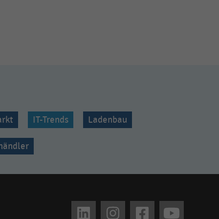
rkt
IT-Trends
Ladenbau
lhändler