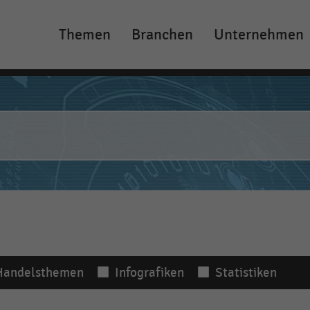
Themen
Branchen
Unternehmen
Main
navigation
Handelsthemen
Infografiken
Statistiken