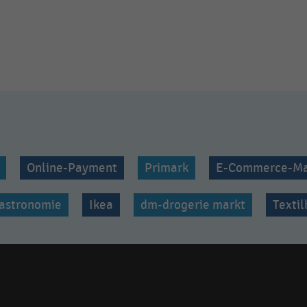
Online-Payment
Primark
E-Commerce-Ma
astronomie
Ikea
dm-drogerie markt
Texti
Social