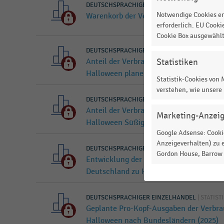
DEUTSCHSPRACHIGER EINZELHANDEL
|
STATIST
Notwendige Cookies er
Warenkorb der Verbraucher:innen zu Ha
erforderlich. EU Cooki
Cookie Box ausgewähl
DEUTSCHSPRACHIGER EINZELHANDEL
|
STATIST
Statistiken
Anteil der Verbraucher:innen in Deutsc
Halloween planen (2019, 2023, 2024, 202
Statistik-Cookies von
verstehen, wie unsere
DEUTSCHSPRACHIGER EINZELHANDEL
|
STATIST
Anteil der Verbraucher:innen in ausgew
Marketing-Anzei
Halloween Süßigkeiten kauften (2024)
Google Adsense: Cookie
Anzeigeverhalten) zu e
DEUTSCHSPRACHIGER EINZELHANDEL
|
STATIST
Gordon House, Barrow S
Entwicklung der geplanten Ausgaben de
Deutschland zu Halloween (2025)
DEUTSCHSPRACHIGER EINZELHANDEL
|
STATIST
Geplante Pro-Kopf-Ausgaben der Verbrau
Halloween nach Bundesländern (2025)