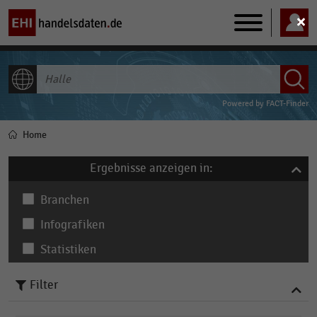
Main
navigation
ALLE INHALTE
Powered by
FACT-Finder
Home
Pfadnavigation
Ergebnisse anzeigen in:
Branchen
Infografiken
Statistiken
Filter