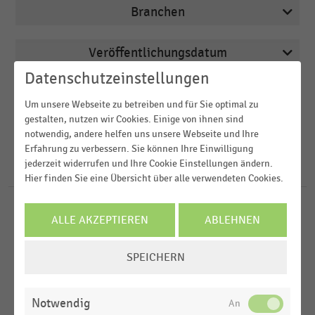
Branchen
Veröffentlichungsdatum
Apotheken
Datenschutzeinstellungen
2026
Arbeitsmarkt
Region
Um unsere Webseite zu betreiben und für Sie optimal zu
2025
Bau- und Heimwerkermärkte
gestalten, nutzen wir Cookies. Einige von ihnen sind
2024
FILTER ZURÜCKSETZEN
notwendig, andere helfen uns unsere Webseite und Ihre
Betten, Teppiche und Heimtextilien
Deutschland
Erfahrung zu verbessern. Sie können Ihre Einwilligung
2023
Buchhandel
jederzeit widerrufen und Ihre Cookie Einstellungen ändern.
Österreich
1027
Ergebnisse für
Halle
Hier finden Sie eine Übersicht über alle verwendeten Cookies.
2022
Schweiz
MEHR ANZEIGEN
GESAMTWIRTSCHAFTLICHE
MEHR ANZEIGEN
STATISTIK
D-A-CH-Region
ALLE AKZEPTIEREN
ABLEHNEN
RAHMENBEDINGUNGEN
|
Weltweit
Top-10-Städte mit der höchsten Schuldnerquote
COOKIE-
SPEICHERN
(2024-2025)
EINSTELLUNGEN
MEHR ANZEIGEN
ÄNDERN
DEUTSCHSPRACHIGER EINZELHANDEL
|
STATISTIK
Travel Retail: Anzahl der Mieter an den großen
Notwendig