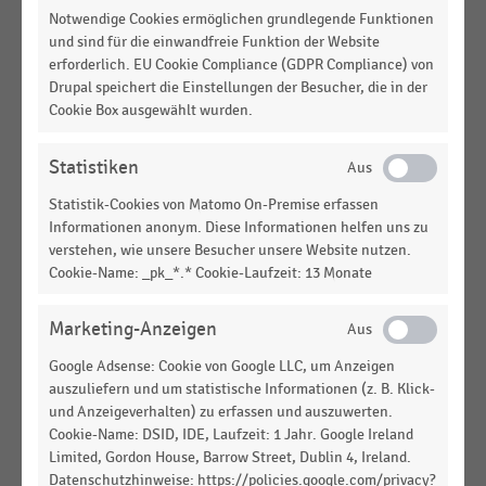
Flughäfen in Deutschland (2024)
Notwendige Cookies ermöglichen grundlegende Funktionen
und sind für die einwandfreie Funktion der Website
DEUTSCHSPRACHIGER EINZELHANDEL
|
STATISTIK
erforderlich. EU Cookie Compliance (GDPR Compliance) von
Travel Retail: Branchenmix an den großen
Drupal speichert die Einstellungen der Besucher, die in der
Flughäfen in Deutschland nach Flughäfen (2024)
Cookie Box ausgewählt wurden.
GESAMTWIRTSCHAFTLICHE
STATISTIK
RAHMENBEDINGUNGEN
|
Statistiken
Top-10-Städte mit der höchsten Schuldnerquote
Statistik-Cookies von Matomo On-Premise erfassen
(2023-2024)
Informationen anonym. Diese Informationen helfen uns zu
verstehen, wie unsere Besucher unsere Website nutzen.
DEUTSCHSPRACHIGER EINZELHANDEL
|
STATISTIK
Cookie-Name: _pk_*.* Cookie-Laufzeit: 13 Monate
Travel Retail: Passagieraufkommen an den großen
Flughäfen in Deutschland (2023)
Marketing-Anzeigen
LEBENSMITTELHANDEL
|
STATISTIK
Ranking der stationären Vertriebslinien im
Google Adsense: Cookie von Google LLC, um Anzeigen
Lebensmittelhandel in Deutschland nach Umsatz
auszuliefern und um statistische Informationen (z. B. Klick-
und Anzeigeverhalten) zu erfassen und auszuwerten.
(2025)
Cookie-Name: DSID, IDE, Laufzeit: 1 Jahr. Google Ireland
Limited, Gordon House, Barrow Street, Dublin 4, Ireland.
KONSUMGÜTERINDUSTRIE
|
STATISTIK
Top 100 der Lieferanten im Lebensmittelhandel in
Datenschutzhinweise: https://policies.google.com/privacy?