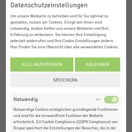
2024
Lebensmittelhandel
Datenschutzeinstellungen
2023
FILTER ZURÜCKSETZEN
Sport- und Freizeitartikelhandel
Deutschland
Um unsere Webseite zu betreiben und für Sie optimal zu
2022
gestalten, nutzen wir Cookies. Einige von ihnen sind
Österreich
10
Ergebnisse für
H&S Bike Discount
notwendig, andere helfen uns unsere Webseite und Ihre
2021
Erfahrung zu verbessern. Sie können Ihre Einwilligung
Europa
jederzeit widerrufen und Ihre Cookie Einstellungen ändern.
E-COMMERCE
|
STATISTIK
Hier finden Sie eine Übersicht über alle verwendeten Cookies.
Top 100 der Online-Shops in Österreich nach
Umsatz (2024)
ALLE AKZEPTIEREN
ABLEHNEN
E-COMMERCE
|
STATISTIK
COOKIE-
Top 20 der größten Online-Shops für Outdoor- und
SPEICHERN
Sportbedarf in Deutschland nach Umsatz (2021)
EINSTELLUNGEN
ÄNDERN
E-COMMERCE
|
STATISTIK
Notwendig
Top 100 der Online-Shops in Deutschland nach
Umsatz (2023)
Notwendige Cookies ermöglichen grundlegende Funktionen
und sind für die einwandfreie Funktion der Website
E-COMMERCE
|
STATISTIK
erforderlich. EU Cookie Compliance (GDPR Compliance) von
Top 100 der Online-Shops in Deutschland nach
Drupal speichert die Einstellungen der Besucher, die in der