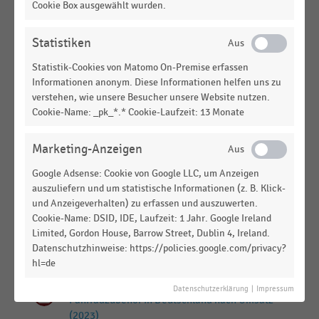
Umsatz (2024)
Cookie Box ausgewählt wurden.
E-COMMERCE
|
STATISTIK
Statistiken
Top 100 der Online-Shops in Deutschland nach
Umsatz (2022)
Statistik-Cookies von Matomo On-Premise erfassen
Informationen anonym. Diese Informationen helfen uns zu
E-COMMERCE
|
STATISTIK
verstehen, wie unsere Besucher unsere Website nutzen.
Top 100 der Online-Shops in Deutschland nach
Cookie-Name: _pk_*.* Cookie-Laufzeit: 13 Monate
Umsatz (2021)
Marketing-Anzeigen
E-COMMERCE
|
STATISTIK
Top 100 der Online-Shops in Deutschland nach
Google Adsense: Cookie von Google LLC, um Anzeigen
Umsatz (2020)
auszuliefern und um statistische Informationen (z. B. Klick-
und Anzeigeverhalten) zu erfassen und auszuwerten.
INTERNATIONALER HANDEL
|
STATISTIK
Cookie-Name: DSID, IDE, Laufzeit: 1 Jahr. Google Ireland
Verkaufsfläche der Colruyt-Gruppe im
Limited, Gordon House, Barrow Street, Dublin 4, Ireland.
Einzelhandel nach Vertriebslinien (2015-2025)
Datenschutzhinweise: https://policies.google.com/privacy?
hl=de
E-COMMERCE
|
STATISTIK
Top 3 der größten Online-Shops für Fahrräder und
Datenschutzerklärung
|
Impressum
Fahrradzubehör in Deutschland nach Umsatz
(2023)