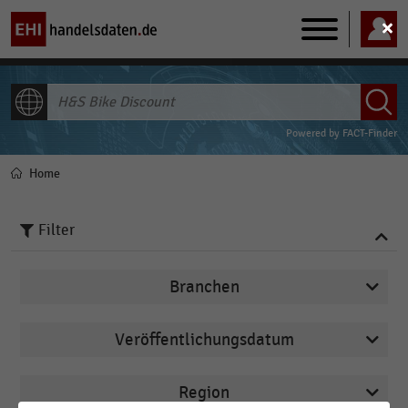
Main
navigation
ALLE INHALTE
Powered by
FACT-Finder
Home
Pfadnavigation
Filter
Branchen
Veröffentlichungsdatum
E-Commerce
2025
Internationaler Handel
Region