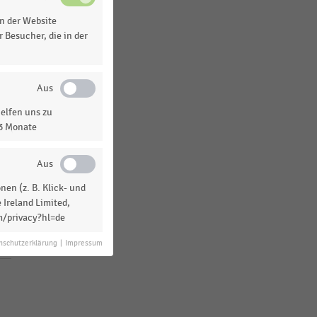
D-A-CH-Region
n der Website
USA
 Besucher, die in der
elfen uns zu
13 Monate
en (z. B. Klick- und
 Ireland Limited,
m/privacy?hl=de
nschutzerklärung
|
Impressum