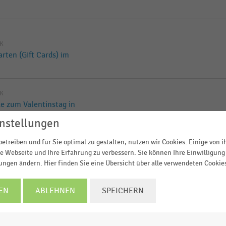
IK
ten (Gift Cards) im
IK
e zum Valentinstag in
nstellungen
etreiben und für Sie optimal zu gestalten, nutzen wir Cookies. Einige von 
IK
e Webseite und Ihre Erfahrung zu verbessern. Sie können Ihre Einwilligung 
alty-Programmen im
lungen ändern. Hier finden Sie eine Übersicht über alle verwendeten Cookie
EN
ABLEHNEN
SPEICHERN
:innen in Deutschland zum