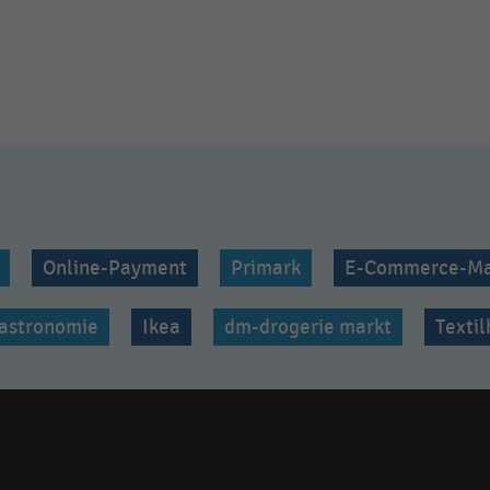
Online-Payment
Primark
E-Commerce-Ma
astronomie
Ikea
dm-drogerie markt
Texti
Social