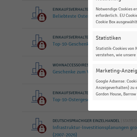
Notwendige Cookies er
EINKAUFSVERHALTEN
|
STATISTIK
erforderlich. EU Cooki
Beliebteste Ostergeschenke in Deutschl
Cookie Box ausgewähl
Statistiken
EINKAUFSVERHALTEN
|
STATISTIK
Top-10-Geschenke zum Muttertag in Öst
Statistik-Cookies von
verstehen, wie unsere
WOHNACCESSOIRES UND GESCHENKE
|
STATIST
Marketing-Anzei
Geschenke zum Valentinstag in Österrei
Google Adsense: Cookie
Anzeigeverhalten) zu e
EINKAUFSVERHALTEN
|
STATISTIK
Gordon House, Barrow S
Top-10-Ostergeschenke in Österreich (2
DEUTSCHSPRACHIGER EINZELHANDEL
|
STATIST
Infrastruktur-Investitionsplanungen gr
(2007-2026)