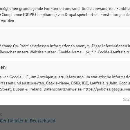
möglichen grundlegende Funktionen und sind für die einwandfreie Funktio
e Compliance (GDPR Compliance) von Drupal speichert die Einstellungen der
and (2026)
t wurden.
erreich (2026)
 Matomo On-Premise erfassen Informationen anonym. Diese Informationen h
 Besucher unsere Website nutzen. Cookie-Name: _pk_*.* Cookie-Laufzeit: 
IK
gen
ch (2026)
 von Google LLC, um Anzeigen auszuliefern und um statistische Information
rfassen und auszuwerten. Cookie-Name: DSID, IDE, Laufzeit: 1 Jahr. Google
treet, Dublin 4, Ireland. Datenschutzhinweise: https://policies.google.co
026)
Date
IK
oßer Händler in Deutschland