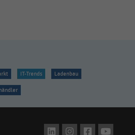
rkt
IT-Trends
Ladenbau
lhändler