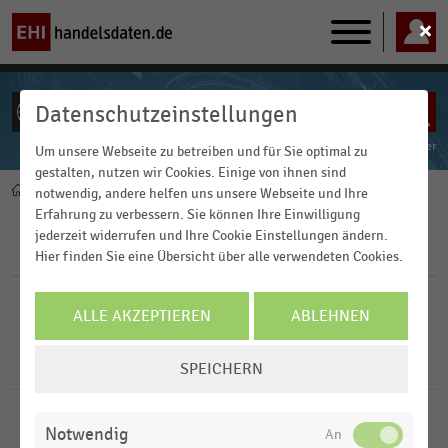
Main
navigation
Datenschutzeinstellungen
ALLE INHALTE
Powered by
FACT-Finder
Um unsere Webseite zu betreiben und für Sie optimal zu
gestalten, nutzen wir Cookies. Einige von ihnen sind
Home
Pfadnavigation
notwendig, andere helfen uns unsere Webseite und Ihre
Erfahrung zu verbessern. Sie können Ihre Einwilligung
jederzeit widerrufen und Ihre Cookie Einstellungen ändern.
Filter
Hier finden Sie eine Übersicht über alle verwendeten Cookies.
FILTER ZURÜCKSETZEN
ALLE AKZEPTIEREN
ABLEHNEN
COOKIE-
1
Ergebnisse für
Green-Consumption-Pledge- Initiative
SPEICHERN
EINSTELLUNGEN
ÄNDERN
DEUTSCHSPRACHIGER EINZELHANDEL
|
STATISTIK
Notwendig