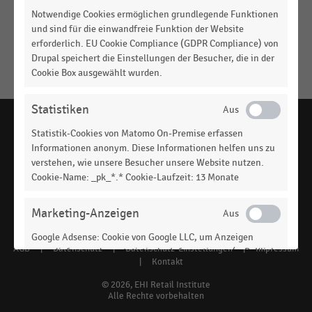
Engagement des deutschsprachigen Handels in
Notwendige Cookies ermöglichen grundlegende Funktionen
Klimaschutzprojekten/-initiativen (2023)
und sind für die einwandfreie Funktion der Website
Keine
erforderlich. EU Cookie Compliance (GDPR Compliance) von
MEHR
Ergebnisse
Drupal speichert die Einstellungen der Besucher, die in der
ANZEIGEN
gefunden
Cookie Box ausgewählt wurden.
für
"
Green-
Statistiken
Consumption-
Statistik-Cookies von Matomo On-Premise erfassen
Pledge-
Informationen anonym. Diese Informationen helfen uns zu
Initiative
"
verstehen, wie unsere Besucher unsere Website nutzen.
handelsdaten.de, das Statistikportal zum Handel,
Cookie-Name: _pk_*.* Cookie-Laufzeit: 13 Monate
Bitte
ist ein Angebot des EHI Retail Institute -
www.ehi.org
überprüfen
Social
Marketing-Anzeigen
Sie
die
media
Google Adsense: Cookie von Google LLC, um Anzeigen
Rechtschreibung
AGB
|
Datenschutz
|
Datenschutz-Einstellungen
|
Impressum
Footer
auszuliefern und um statistische Informationen (z. B. Klick-
links
|
Kontakt
oder
und Anzeigeverhalten) zu erfassen und auszuwerten.
menu
Cookie-Name: DSID, IDE, Laufzeit: 1 Jahr. Google Ireland
verwenden
© 2026, EHI Retail Institute
Limited, Gordon House, Barrow Street, Dublin 4, Ireland.
Alle Rechte vorbehalten
Sie
Datenschutzhinweise: https://policies.google.com/privacy?