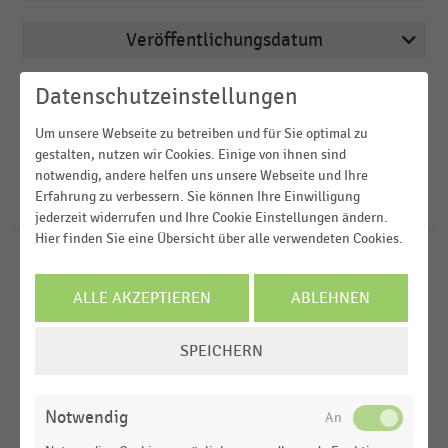
Veröffentlichungsdatum
Bau- und Heimwerkermärkte
2026
Buchhandel
Datenschutzeinstellungen
Region
2025
Deutschsprachiger Einzelhandel
Um unsere Webseite zu betreiben und für Sie optimal zu
2024
FILTER ZURÜCKSETZEN
gestalten, nutzen wir Cookies. Einige von ihnen sind
Drogerien und Drogeriemärkte
Deutschland
notwendig, andere helfen uns unsere Webseite und Ihre
2023
E-Commerce
Erfahrung zu verbessern. Sie können Ihre Einwilligung
Österreich
195
Ergebnisse für
Grad
jederzeit widerrufen und Ihre Cookie Einstellungen ändern.
2022
D-A-CH-Region
Hier finden Sie eine Übersicht über alle verwendeten Cookies.
MEHR ANZEIGEN
BAU- UND HEIMWERKERMÄRKTE
MEHR ANZEIGEN
|
STATISTIK
Weltweit
Bekanntheitsgrad von Baumärkten in Deutschland
ALLE AKZEPTIEREN
ABLEHNEN
Europa
(2026)
COOKIE-
SPEICHERN
DEUTSCHSPRACHIGER EINZELHANDEL
|
STATISTIK
EINSTELLUNGEN
Nutzungsbereitschaft von autonomen
ÄNDERN
Ladenlokalen nach Wohnsituation der
Notwendig
Verbraucher:innen (2024)