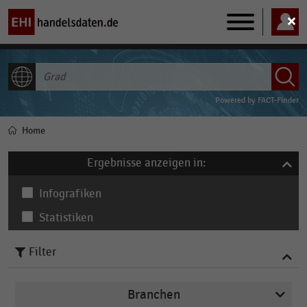
Main
navigation
ALLE INHALTE
Powered by
FACT-Finder
Home
Pfadnavigation
Ergebnisse anzeigen in:
Infografiken
Statistiken
Filter
Branchen