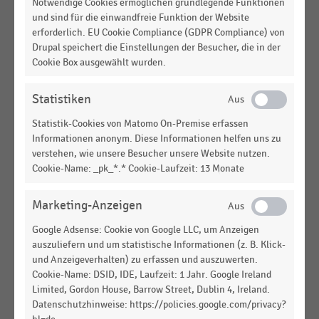
Notwendige Cookies ermöglichen grundlegende Funktionen
DEUTSCHSPRACHIGER EINZELHANDEL
|
STATISTIK
und sind für die einwandfreie Funktion der Website
Nutzungsbereitschaft von autonomen
erforderlich. EU Cookie Compliance (GDPR Compliance) von
Ladenlokalen nach Wohnsituation, Shopping-
Drupal speichert die Einstellungen der Besucher, die in der
Affinität und aktuellem Einkaufserlebnis (2024)
Cookie Box ausgewählt wurden.
LEBENSMITTELHANDEL
|
STATISTIK
Statistiken
Grad der Filialisierung im Fleischerhandwerk in
Deutschland (2021-2024)
Statistik-Cookies von Matomo On-Premise erfassen
Informationen anonym. Diese Informationen helfen uns zu
DEUTSCHSPRACHIGER EINZELHANDEL
|
STATISTIK
verstehen, wie unsere Besucher unsere Website nutzen.
Zufriedenheit der Händler mit dem
Cookie-Name: _pk_*.* Cookie-Laufzeit: 13 Monate
Kassensoftwareanbieter (2026)
DEUTSCHSPRACHIGER EINZELHANDEL
|
STATISTIK
Marketing-Anzeigen
Reifegrad der KI-basierten Anwendungen in der
Google Adsense: Cookie von Google LLC, um Anzeigen
Handelslogistik (2026)
auszuliefern und um statistische Informationen (z. B. Klick-
und Anzeigeverhalten) zu erfassen und auszuwerten.
DEUTSCHSPRACHIGER EINZELHANDEL
|
STATISTIK
Cookie-Name: DSID, IDE, Laufzeit: 1 Jahr. Google Ireland
Reifegrad der robotischen Systeme in der
Limited, Gordon House, Barrow Street, Dublin 4, Ireland.
Handelslogistik (2026)
Datenschutzhinweise: https://policies.google.com/privacy?