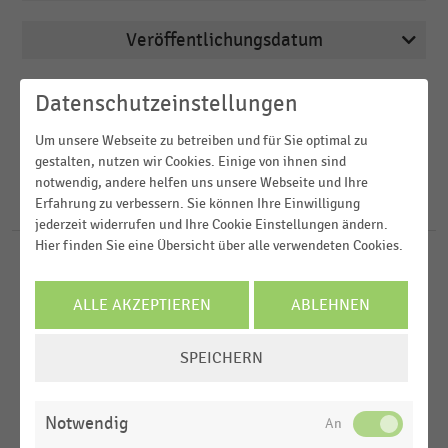
Veröffentlichungsdatum
Deutschsprachiger Einzelhandel
2025
Einkaufsverhalten
Region
Datenschutzeinstellungen
2023
Einkommen, Kaufkraft, Konsum,
Um unsere Webseite zu betreiben und für Sie optimal zu
Lebensbedingungen
2022
FILTER ZURÜCKSETZEN
gestalten, nutzen wir Cookies. Einige von ihnen sind
Deutschland
notwendig, andere helfen uns unsere Webseite und Ihre
Elektrofachhandel
2021
Schweiz
Erfahrung zu verbessern. Sie können Ihre Einwilligung
26
Ergebnisse für
Gentechnik
Gesamtwirtschaftliche Rahmenbedingungen
2019
jederzeit widerrufen und Ihre Cookie Einstellungen ändern.
D-A-CH-Region
Hier finden Sie eine Übersicht über alle verwendeten Cookies.
MEHR ANZEIGEN
HANDELSTHEMEN
MEHR ANZEIGEN
Investitionen im Einzelhandel
ALLE AKZEPTIEREN
ABLEHNEN
COOKIE-
REFORM- UND BIOMÄRKTE
|
STATISTIK
SPEICHERN
EINSTELLUNGEN
Gründe für den Kauf von Bio-Lebensmitteln aus
ÄNDERN
Sicht der Verbraucher:innen in Deutschland (2022)
Notwendig
REFORM- UND BIOMÄRKTE
|
STATISTIK