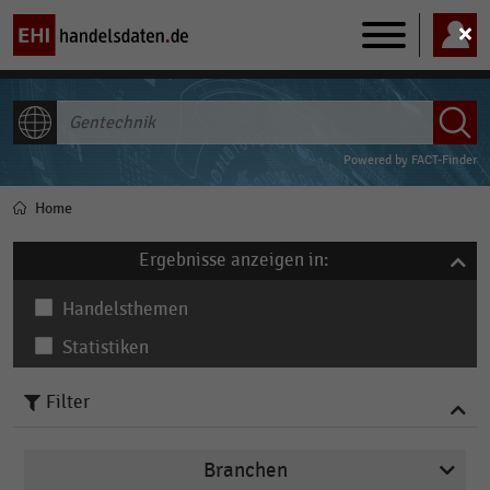
Main
navigation
ALLE INHALTE
Powered by
FACT-Finder
Home
Pfadnavigation
Ergebnisse anzeigen in:
Handelsthemen
Statistiken
Filter
Branchen