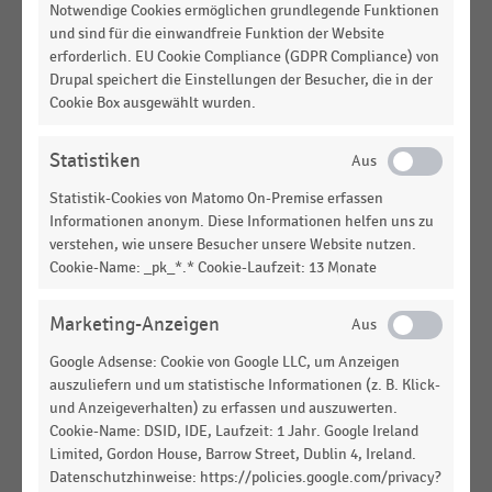
Gründe für den Kauf von Bio-Lebensmitteln aus
Notwendige Cookies ermöglichen grundlegende Funktionen
Sicht der Verbraucher:innen in Deutschland (2021)
und sind für die einwandfreie Funktion der Website
erforderlich. EU Cookie Compliance (GDPR Compliance) von
REFORM- UND BIOMÄRKTE
|
STATISTIK
Drupal speichert die Einstellungen der Besucher, die in der
Gründe für den Kauf von Bio-Lebensmitteln aus
Cookie Box ausgewählt wurden.
Sicht der Verbraucher:innen in Deutschland (2020)
Statistiken
GESAMTWIRTSCHAFTLICHE
STATISTIK
RAHMENBEDINGUNGEN
|
Statistik-Cookies von Matomo On-Premise erfassen
Ausstattungsgrad der privaten Haushalte in
Informationen anonym. Diese Informationen helfen uns zu
Deutschland mit Informations- und
verstehen, wie unsere Besucher unsere Website nutzen.
Kommunikationstechnik (EVS 2008-2023)
Cookie-Name: _pk_*.* Cookie-Laufzeit: 13 Monate
GESAMTWIRTSCHAFTLICHE
STATISTIK
Marketing-Anzeigen
RAHMENBEDINGUNGEN
|
Ausstattungsgrad der privaten Haushalte in
Google Adsense: Cookie von Google LLC, um Anzeigen
Deutschland mit Unterhaltungselektronik (EVS
auszuliefern und um statistische Informationen (z. B. Klick-
2008-2023)
und Anzeigeverhalten) zu erfassen und auszuwerten.
Cookie-Name: DSID, IDE, Laufzeit: 1 Jahr. Google Ireland
LEBENSMITTELHANDEL
|
STATISTIK
Limited, Gordon House, Barrow Street, Dublin 4, Ireland.
Orientierung an Kennzeichnung "Ohne
Datenschutzhinweise: https://policies.google.com/privacy?
Gentechnik" beim Einkauf