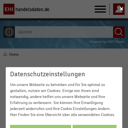
Main
navigation
ALLE INHALTE
Powered by
FACT-Finder
Home
Pfadnavigation
Filter
Datenschutzeinstellungen
Um unsere Webseite zu betreiben und für Sie optimal zu
Branchen
gestalten, nutzen wir Cookies. Einige von ihnen sind
notwendig, andere helfen uns unsere Webseite und Ihre
Erfahrung zu verbessern. Sie können Ihre Einwilligung
Veröffentlichungsdatum
jederzeit widerrufen und Ihre Cookie Einstellungen ändern.
E-Commerce und Versandhandel
Hier finden Sie eine Übersicht über alle verwendeten Cookies.
2025
Einkaufsverhalten
Region