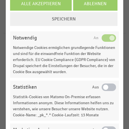
2013
ALLE AKZEPTIEREN
ABLEHNEN
FILTER ZURÜCKSETZEN
Deutschland
COOKIE-
SPEICHERN
EINSTELLUNGEN
D-A-CH-Region
5
Ergebnisse für
Gemini
ÄNDERN
Notwendig
EINKAUFSVERHALTEN
|
STATISTIK
Notwendige Cookies ermöglichen grundlegende Funktionen
Nutzung der generativen Künstlichen Intelligenz
und sind für die einwandfreie Funktion der Website
bei der Suche nach Weihnachtsgeschenken (2025)
erforderlich. EU Cookie Compliance (GDPR Compliance) von
Drupal speichert die Einstellungen der Besucher, die in der
E-COMMERCE UND VERSANDHANDEL
|
STATISTIK
Cookie Box ausgewählt wurden.
Zukünftige Erwartungen der Konsumenten im E-
Commerce (2013)
Statistiken
E-COMMERCE UND VERSANDHANDEL
|
STATISTIK
Statistik-Cookies von Matomo On-Premise erfassen
Aktueller Fokus der Online-Händler im Versand-
Informationen anonym. Diese Informationen helfen uns zu
und Retourenmanagement (2013)
verstehen, wie unsere Besucher unsere Website nutzen.
Cookie-Name: _pk_*.* Cookie-Laufzeit: 13 Monate
E-COMMERCE UND VERSANDHANDEL
|
STATISTIK
Maßnahmen zur Vermeidung von Retouren im E-