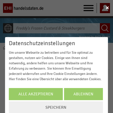
Main
navigation
ALLE INHALTE
Powered by
FACT-Finder
Datenschutzeinstellungen
Home
Pfadnavigation
Um unsere Webseite zu betreiben und für Sie optimal zu
gestalten, nutzen wir Cookies. Einige von ihnen sind
notwendig, andere helfen uns unsere Webseite und Ihre
Filter
Erfahrung zu verbessern. Sie können Ihre Einwilligung
jederzeit widerrufen und Ihre Cookie Einstellungen ändern.
Veröffentlichungsdatum
Hier finden Sie eine Übersicht über alle verwendeten Cookies.
2026
FILTER ZURÜCKSETZEN
ALLE AKZEPTIEREN
ABLEHNEN
2023
COOKIE-
4
Ergebnisse für
Freddy's Frozen Custard &
2022
SPEICHERN
EINSTELLUNGEN