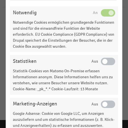
Steakburgers
ÄNDERN
Notwendig
GASTRONOMIE & CATERING
|
STATISTIK
Notwendige Cookies ermöglichen grundlegende Funktionen
Top 50 der größten Fast-Food-Ketten in den USA
und sind für die einwandfreie Funktion der Website
nach Umsatz (2025)
erforderlich. EU Cookie Compliance (GDPR Compliance) von
Drupal speichert die Einstellungen der Besucher, die in der
GASTRONOMIE & CATERING
|
STATISTIK
Cookie Box ausgewählt wurden.
Top 50 der größten Fast-Food-Ketten in den USA
nach Umsatz (2022)
Statistiken
GASTRONOMIE & CATERING
|
STATISTIK
Statistik-Cookies von Matomo On-Premise erfassen
Top 50 der größten Fast-Food-Ketten in den USA
Informationen anonym. Diese Informationen helfen uns zu
nach Umsatz (2021)
verstehen, wie unsere Besucher unsere Website nutzen.
Cookie-Name: _pk_*.* Cookie-Laufzeit: 13 Monate
GASTRONOMIE & CATERING
|
STATISTIK
Top 50 der größten Fast-Food-Ketten in den USA
nach Umsatz (2020)
Marketing-Anzeigen
Keine
Google Adsense: Cookie von Google LLC, um Anzeigen
MEHR
Ergebnisse
auszuliefern und um statistische Informationen (z. B. Klick-
ANZEIGEN
gefunden
und Anzeigeverhalten) zu erfassen und auszuwerten.