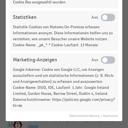
Top 20 der größten Online-Shops für Outdoor- und
Cookie Box ausgewählt wurden.
Sportbedarf in Deutschland nach Umsatz (2015)
Statistiken
E-COMMERCE
|
STATISTIK
Top 10 der größten Online-Shops für Outdoor- und
Statistik-Cookies von Matomo On-Premise erfassen
Sportbedarf in Deutschland nach Umsatz (2018)
Informationen anonym. Diese Informationen helfen uns zu
verstehen, wie unsere Besucher unsere Website nutzen.
E-COMMERCE
|
STATISTIK
Cookie-Name: _pk_*.* Cookie-Laufzeit: 13 Monate
Top 5 der größten Online-Shops für Outdoor- und
Sportbedarf in Deutschland nach Umsatz (2016)
Marketing-Anzeigen
E-COMMERCE
|
STATISTIK
Google Adsense: Cookie von Google LLC, um Anzeigen
Top 10 der größten Online-Shops für Outdoor- und
auszuliefern und um statistische Informationen (z. B. Klick-
Sportbedarf in Deutschland nach Umsatz (2017)
und Anzeigeverhalten) zu erfassen und auszuwerten.
Cookie-Name: DSID, IDE, Laufzeit: 1 Jahr. Google Ireland
DEUTSCHSPRACHIGER EINZELHANDEL
|
STATISTIK
Limited, Gordon House, Barrow Street, Dublin 4, Ireland.
Top 100 der Versandhändler in Deutschland nach
Datenschutzhinweise: https://policies.google.com/privacy?
Umsatz (2010)
hl=de
INTERNATIONALER HANDEL
|
STATISTIK
Datenschutzerklärung
|
Impressum
Umsatz der Otto Group nach Regionen (2010 vs.
2009)