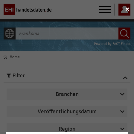
Main
navigation
ALLE INHALTE
Powered by
FACT-Finder
Home
Pfadnavigation
Filter
Branchen
Veröffentlichungsdatum
Arbeitsmarkt
2025
Deutschsprachiger Einzelhandel
Region