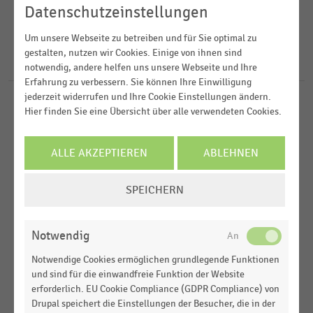
2022
E-Commerce
Datenschutzeinstellungen
2020
FILTER ZURÜCKSETZEN
E-Commerce und Versandhandel
Deutschland
Um unsere Webseite zu betreiben und für Sie optimal zu
2019
gestalten, nutzen wir Cookies. Einige von ihnen sind
Internationaler Handel
Weltweit
14
Ergebnisse für
Frankonia
notwendig, andere helfen uns unsere Webseite und Ihre
2018
Erfahrung zu verbessern. Sie können Ihre Einwilligung
MEHR ANZEIGEN
jederzeit widerrufen und Ihre Cookie Einstellungen ändern.
ARBEITSMARKT
MEHR ANZEIGEN
|
STATISTIK
Hier finden Sie eine Übersicht über alle verwendeten Cookies.
Top 25 der beliebtesten Arbeitgeber im Bereich
Bekleidung, Schuhe und Sportartikel in
ALLE AKZEPTIEREN
ABLEHNEN
Deutschland (2025)
COOKIE-
E-COMMERCE
|
STATISTIK
SPEICHERN
Top 20 der größten Online-Shops für Outdoor- und
EINSTELLUNGEN
Sportbedarf in Deutschland nach Umsatz (2021)
ÄNDERN
Notwendig
E-COMMERCE
|
STATISTIK
Top 10 der größten Online-Shops für Outdoor- und
Notwendige Cookies ermöglichen grundlegende Funktionen
Sportbedarf in Deutschland nach Umsatz (2019)
und sind für die einwandfreie Funktion der Website
erforderlich. EU Cookie Compliance (GDPR Compliance) von
E-COMMERCE
|
STATISTIK
Drupal speichert die Einstellungen der Besucher, die in der