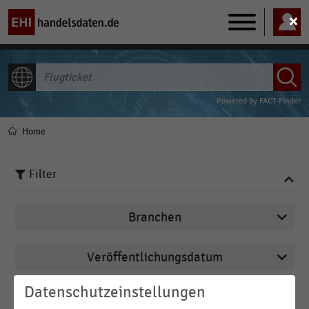
Main
navigation
ALLE INHALTE
Powered by
FACT-Finder
Home
Pfadnavigation
Filter
Branchen
Veröffentlichungsdatum
E-Commerce
2026
E-Commerce und Versandhandel
Datenschutzeinstellungen
FILTER ZURÜCKSETZEN