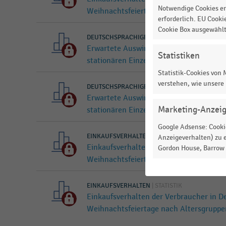
Notwendige Cookies er
Weihnachtsfeiertage nach Geschlecht (
erforderlich. EU Cooki
Cookie Box ausgewähl
DEUTSCHSPRACHIGER EINZELHANDEL
|
STATIST
Erwartete Auswirkungen der Zuwanderu
Statistiken
stationären Einzelhandel (2017)
Statistik-Cookies von
verstehen, wie unsere
DEUTSCHSPRACHIGER EINZELHANDEL
|
STATIST
Erwartete Auswirkungen der Zuwanderu
Marketing-Anzei
stationären Einzelhandel (2016)
Google Adsense: Cookie
EINKAUFSVERHALTEN
|
STATISTIK
Anzeigeverhalten) zu e
Einkaufsverhalten der Verbraucher in De
Gordon House, Barrow S
Weihnachtsfeiertage nach Geschlecht (
EINKAUFSVERHALTEN
|
STATISTIK
Einkaufsverhalten der Verbraucher in De
Weihnachtsfeiertage nach Altersgruppe