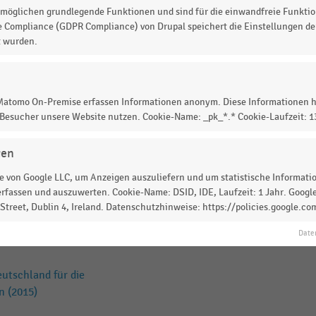
möglichen grundlegende Funktionen und sind für die einwandfreie Funktio
2015)
e Compliance (GDPR Compliance) von Drupal speichert die Einstellungen der
t wurden.
IK
ng nach Deutschland auf den
 Matomo On-Premise erfassen Informationen anonym. Diese Informationen h
 Besucher unsere Website nutzen. Cookie-Name: _pk_*.* Cookie-Laufzeit: 
IK
ng nach Deutschland auf den
gen
 von Google LLC, um Anzeigen auszuliefern und um statistische Information
rfassen und auszuwerten. Cookie-Name: DSID, IDE, Laufzeit: 1 Jahr. Google
utschland für die
treet, Dublin 4, Ireland. Datenschutzhinweise: https://policies.google.co
2016)
Date
utschland für die
n (2015)