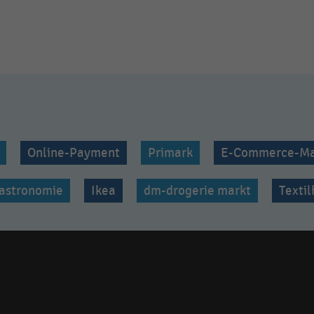
Online-Payment
Primark
E-Commerce-Ma
astronomie
Ikea
dm-drogerie markt
Texti
Social