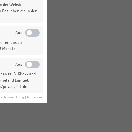
n der Website
 Besucher, die in der
elfen uns zu
13 Monate
en (z. B. Klick- und
 Ireland Limited,
m/privacy?hl=de
nschutzerklärung
|
Impressum