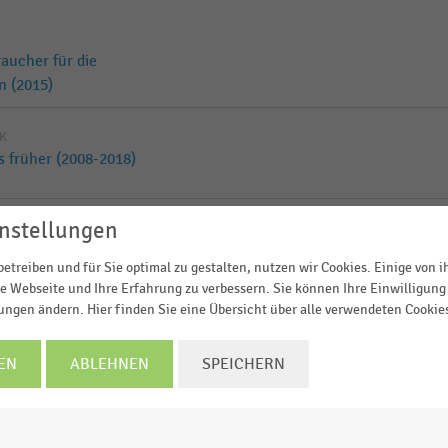
aucher für die
n (2015)
IK
s früher (2008-2018)
nstellungen
in Deutschland nach
etreiben und für Sie optimal zu gestalten, nutzen wir Cookies. Einige von 
e Webseite und Ihre Erfahrung zu verbessern. Sie können Ihre Einwilligung 
lungen ändern. Hier finden Sie eine Übersicht über alle verwendeten Cookie
aucher für die
EN
ABLEHNEN
SPEICHERN
n (2016)
utschland für die