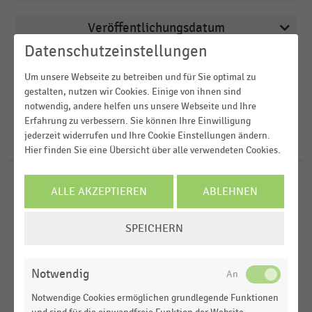
Veröffentlichungsdatum
Apotheken
Datenschutzeinstellungen
2023
Arbeitsmarkt
Region
Um unsere Webseite zu betreiben und für Sie optimal zu
2019
Deutschsprachiger Einzelhandel
gestalten, nutzen wir Cookies. Einige von ihnen sind
2018
notwendig, andere helfen uns unsere Webseite und Ihre
FILTER ZURÜCKSETZEN
Lebensmitteldiscounter
Deutschland
Erfahrung zu verbessern. Sie können Ihre Einwilligung
2017
Lebensmittelhandel
jederzeit widerrufen und Ihre Cookie Einstellungen ändern.
D-A-CH-Region
29
Ergebnisse für
Filiallogistik
Hier finden Sie eine Übersicht über alle verwendeten Cookies.
2016
Weltweit
HANDELSTHEMEN
ALLE AKZEPTIEREN
ABLEHNEN
Handelslogistik allgemein
COOKIE-
SPEICHERN
EINSTELLUNGEN
DEUTSCHSPRACHIGER EINZELHANDEL
|
STATISTIK
ÄNDERN
Anzahl der betriebenen Fahrzeuge im Fuhrpark
Notwendig
von Handels- und Logistikunternehmen (2023)
Notwendige Cookies ermöglichen grundlegende Funktionen
DEUTSCHSPRACHIGER EINZELHANDEL
|
STATISTIK