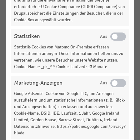
und sind für die einwandfreie Funktion der Website
Beurteilung der zukünftigen Entwicklung der Zahl
erforderlich. EU Cookie Compliance (GDPR Compliance) von
an Arbeitskräften in der Handelslogistik (2017)
Drupal speichert die Einstellungen der Besucher, die in der
Cookie Box ausgewählt wurden.
DEUTSCHSPRACHIGER EINZELHANDEL
|
STATISTIK
Aktueller und vorstellbarer Einsatz von Robotik am
Point of Sale im Handel (2017)
Statistiken
Statistik-Cookies von Matomo On-Premise erfassen
DEUTSCHSPRACHIGER EINZELHANDEL
|
STATISTIK
Informationen anonym. Diese Informationen helfen uns zu
Alter der Fahrzeuge im Fuhrpark nach
verstehen, wie unsere Besucher unsere Website nutzen.
Fahrzeugtypen (2019)
Cookie-Name: _pk_*.* Cookie-Laufzeit: 13 Monate
DEUTSCHSPRACHIGER EINZELHANDEL
|
STATISTIK
Maßnahmen zur Erhöhung der Attraktivität einer
Marketing-Anzeigen
Anstellung als LKW-Fahrer (2019)
Google Adsense: Cookie von Google LLC, um Anzeigen
auszuliefern und um statistische Informationen (z. B. Klick-
DEUTSCHSPRACHIGER EINZELHANDEL
|
STATISTIK
und Anzeigeverhalten) zu erfassen und auszuwerten.
Einsatzdauer der Fahrzeuge im Fuhrpark nach
Cookie-Name: DSID, IDE, Laufzeit: 1 Jahr. Google Ireland
Fahrzeugtyp (2019)
Limited, Gordon House, Barrow Street, Dublin 4, Ireland.
Datenschutzhinweise: https://policies.google.com/privacy?
DEUTSCHSPRACHIGER EINZELHANDEL
|
STATISTIK
hl=de
Anteil der Zeitarbeitskräfte am Personalbestand in