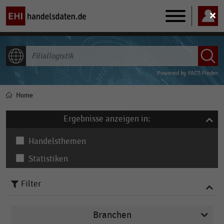
Main
navigation
ALLE INHALTE
Powered by
FACT-Finder
Home
Pfadnavigation
Ergebnisse anzeigen in:
Handelsthemen
Statistiken
Filter
Branchen