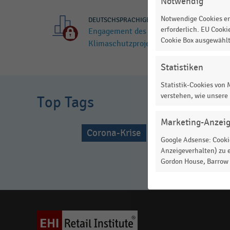
Notwendig
gefunden
Notwendige Cookies er
DEUTSCHSPRACHIGER EINZELHANDEL
|
STATIST
für
erforderlich. EU Cooki
Engagement des deutschsprachigen Han
"
Fashion
Cookie Box ausgewähl
Klimaschutzprojekten/-initiativen (2023
Industry
Statistiken
Charter
MEHR
der
Statistik-Cookies von
ANZEIGEN
verstehen, wie unsere
Vereinten
Top Tags
Nationen
"
Marketing-Anzei
Bitte
Corona-Krise
Mobile Payment
überprüfen
Google Adsense: Cookie
Anzeigeverhalten) zu e
Sie
Handelsg
Gordon House, Barrow S
die
Rechtschreibung
oder
verwenden
Sie