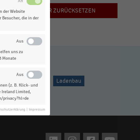
FILTER ZURÜCKSETZEN
n der Website
 Besucher, die in der
elfen uns zu
13 Monate
rkt
IT-Trends
Ladenbau
en (z. B. Klick- und
 Ireland Limited,
lhändler
m/privacy?hl=de
nschutzerklärung
|
Impressum