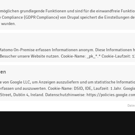
möglichen grundlegende Funktionen und sind für die einwandfreie Funktio
IK
e Compliance (GDPR Compliance) von Drupal speichert die Einstellungen der
dels in
t wurden.
)
 Matomo On-Premise erfassen Informationen anonym. Diese Informationen h
 Besucher unsere Website nutzen. Cookie-Name: _pk_*.* Cookie-Laufzeit: 
gen
Online-Payment
Primark
E-Commerce-Ma
 von Google LLC, um Anzeigen auszuliefern und um statistische Information
rfassen und auszuwerten. Cookie-Name: DSID, IDE, Laufzeit: 1 Jahr. Google
astronomie
Ikea
dm-drogerie markt
Texti
treet, Dublin 4, Ireland. Datenschutzhinweise: https://policies.google.co
Date
Social