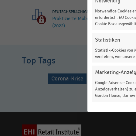
Notwendig
gefunden
Notwendige Cookies er
DEUTSCHSPRACHIGER EINZELHANDEL
|
STATIST
für
erforderlich. EU Cooki
Praktizierte Mobilitätskonzepte der K
"
Fahrradinfrastruktur
"
Cookie Box ausgewähl
(2022)
Bitte
Statistiken
überprüfen
MEHR
Sie
Statistik-Cookies von
ANZEIGEN
verstehen, wie unsere
die
Top Tags
Rechtschreibung
Marketing-Anzei
oder
Corona-Krise
Mobile Payment
verwenden
Google Adsense: Cookie
Anzeigeverhalten) zu e
Sie
Handelsg
Gordon House, Barrow S
verwandte
Suchbegriffe.