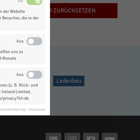
FILTER ZURÜCKSETZEN
n der Website
 Besucher, die in der
elfen uns zu
13 Monate
rkt
IT-Trends
Ladenbau
en (z. B. Klick- und
 Ireland Limited,
lhändler
m/privacy?hl=de
nschutzerklärung
|
Impressum