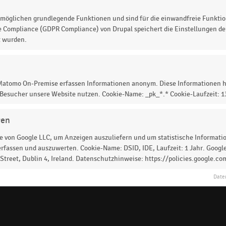
möglichen grundlegende Funktionen und sind für die einwandfreie Funktio
IK
e Compliance (GDPR Compliance) von Drupal speichert die Einstellungen der
ommunen zum Klimaschutz
t wurden.
 Matomo On-Premise erfassen Informationen anonym. Diese Informationen h
 Besucher unsere Website nutzen. Cookie-Name: _pk_*.* Cookie-Laufzeit: 
gen
Online-Payment
Primark
E-Commerce-Ma
 von Google LLC, um Anzeigen auszuliefern und um statistische Information
rfassen und auszuwerten. Cookie-Name: DSID, IDE, Laufzeit: 1 Jahr. Google
astronomie
Ikea
dm-drogerie markt
Texti
treet, Dublin 4, Ireland. Datenschutzhinweise: https://policies.google.co
Date
Social