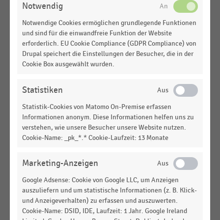
Weltweit
der Rewe Group in Deutschland (2013-2025)
Notwendig
ELEKTROFACHHANDEL
|
STATISTIK
Notwendige Cookies ermöglichen grundlegende Funktionen
MEHR ANZEIGEN
Anzahl der Elektrofachmärkte Interdiscount in der
und sind für die einwandfreie Funktion der Website
Schweiz (2006-2025)
erforderlich. EU Cookie Compliance (GDPR Compliance) von
Drupal speichert die Einstellungen der Besucher, die in der
AUGENOPTIKER
|
STATISTIK
Cookie Box ausgewählt wurden.
Anzahl der Augenoptik-Fachgeschäfte in
Marketinggruppen in Deutschland (2022-2024)
Statistiken
LEBENSMITTELHANDEL
|
STATISTIK
Statistik-Cookies von Matomo On-Premise erfassen
Umsatz im deutschen Facheinzelhandel mit
Informationen anonym. Diese Informationen helfen uns zu
Lebensmitteln usw. in Verkaufsräumen (2018-
verstehen, wie unsere Besucher unsere Website nutzen.
2024)
Cookie-Name: _pk_*.* Cookie-Laufzeit: 13 Monate
BRANCHEN
Marketing-Anzeigen
Zoofachhandel
Google Adsense: Cookie von Google LLC, um Anzeigen
auszuliefern und um statistische Informationen (z. B. Klick-
BRANCHEN
und Anzeigeverhalten) zu erfassen und auszuwerten.
Elektrofachhandel
Cookie-Name: DSID, IDE, Laufzeit: 1 Jahr. Google Ireland