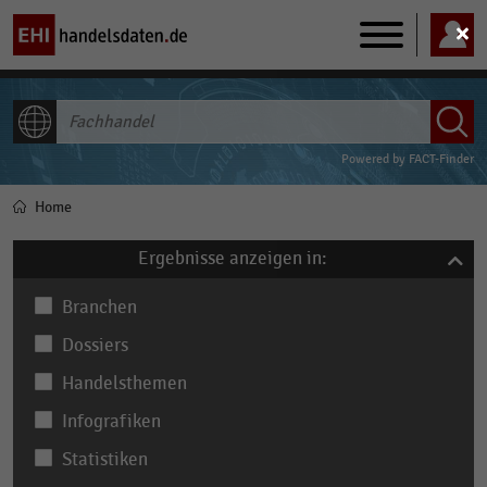
Main
navigation
ALLE INHALTE
Powered by
FACT-Finder
Home
Pfadnavigation
Ergebnisse anzeigen in:
Branchen
Dossiers
Handelsthemen
Infografiken
Statistiken