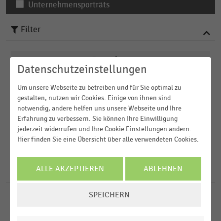
Unternehmensporträts
Filter
Branchen
Datenschutzeinstellungen
Um unsere Webseite zu betreiben und für Sie optimal zu
Veröffentlichungsdatum
Apotheken
gestalten, nutzen wir Cookies. Einige von ihnen sind
notwendig, andere helfen uns unsere Webseite und Ihre
2026
Arbeitsmarkt
Region
Erfahrung zu verbessern. Sie können Ihre Einwilligung
2025
jederzeit widerrufen und Ihre Cookie Einstellungen ändern.
Augenoptiker
Hier finden Sie eine Übersicht über alle verwendeten Cookies.
2024
FILTER ZURÜCKSETZEN
Bäckereien
Deutschland
2023
Bau- und Heimwerkermärkte
ALLE AKZEPTIEREN
ABLEHNEN
Österreich
4034
Ergebnisse für
Fachhandel
2022
Schweiz
MEHR ANZEIGEN
COOKIE-
SPEICHERN
EINSTELLUNGEN
INTERNATIONALER HANDEL
MEHR ANZEIGEN
|
STATISTIK
D-A-CH-Region
ÄNDERN
Umsatz der Fachmärkte (Toom und B1 Discount)