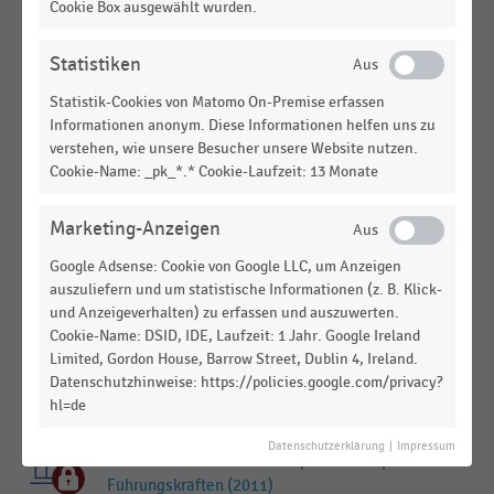
Cookie Box ausgewählt wurden.
DEUTSCHSPRACHIGER EINZELHANDEL
|
STATISTIK
Statistiken
In HR-Bereichen genutzte digitale Programme im
Handel (2022)
Statistik-Cookies von Matomo On-Premise erfassen
Informationen anonym. Diese Informationen helfen uns zu
DEUTSCHSPRACHIGER EINZELHANDEL
|
STATISTIK
verstehen, wie unsere Besucher unsere Website nutzen.
Hauptverantwortung für die Durchführung von
Cookie-Name: _pk_*.* Cookie-Laufzeit: 13 Monate
Work-Transformation-Initiativen in
Handelsunternehmen (2022)
Marketing-Anzeigen
DEUTSCHSPRACHIGER EINZELHANDEL
|
STATISTIK
Google Adsense: Cookie von Google LLC, um Anzeigen
Personal im Handel: HR-Themen zu Beginn der
auszuliefern und um statistische Informationen (z. B. Klick-
Corona-Pandemie (2020)
und Anzeigeverhalten) zu erfassen und auszuwerten.
Cookie-Name: DSID, IDE, Laufzeit: 1 Jahr. Google Ireland
DEUTSCHSPRACHIGER EINZELHANDEL
|
STATISTIK
Limited, Gordon House, Barrow Street, Dublin 4, Ireland.
Personal im Handel: Ausblick auf die wichtigsten
Datenschutzhinweise: https://policies.google.com/privacy?
HR-Themen der kommenden Jahre (2021/22)
hl=de
DEUTSCHSPRACHIGER EINZELHANDEL
|
STATISTIK
Datenschutzerklärung
|
Impressum
Deutscher Handel - Frauenquote bei Top-
Führungskräften (2011)