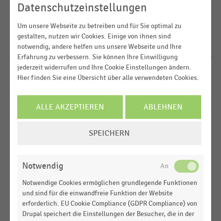
2022
Lebensmitteldiscounter
Datenschutzeinstellungen
2021
FILTER ZURÜCKSETZEN
Lebensmittelhandel
Deutschland
Um unsere Webseite zu betreiben und für Sie optimal zu
2019
gestalten, nutzen wir Cookies. Einige von ihnen sind
Europa
10
Ergebnisse für
Führungsposition
notwendig, andere helfen uns unsere Webseite und Ihre
2011
Erfahrung zu verbessern. Sie können Ihre Einwilligung
jederzeit widerrufen und Ihre Cookie Einstellungen ändern.
LEBENSMITTELDISCOUNTER
|
STATISTIK
Hier finden Sie eine Übersicht über alle verwendeten Cookies.
Anteil der Frauen in Führungspositionen bei Aldi
Nord nach Ländern (2016-2022)
ALLE AKZEPTIEREN
ABLEHNEN
DEUTSCHSPRACHIGER EINZELHANDEL
|
STATISTIK
COOKIE-
Personal im Handel: HR-Themen (2022)
SPEICHERN
EINSTELLUNGEN
ÄNDERN
DEUTSCHSPRACHIGER EINZELHANDEL
|
STATISTIK
Notwendig
Erfolgskennzeichen der Work Transformation im
Handel (2022)
Notwendige Cookies ermöglichen grundlegende Funktionen
und sind für die einwandfreie Funktion der Website
DEUTSCHSPRACHIGER EINZELHANDEL
|
STATISTIK
erforderlich. EU Cookie Compliance (GDPR Compliance) von
Treiber für Initiativen/Lösungen zur Work
Drupal speichert die Einstellungen der Besucher, die in der
Transformation (2022)