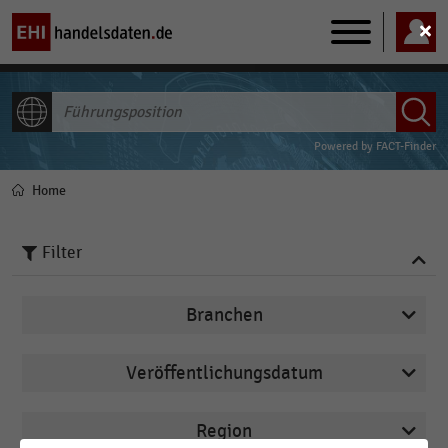
Main
navigation
ALLE INHALTE
Powered by
FACT-Finder
Home
Pfadnavigation
Filter
Branchen
Veröffentlichungsdatum
Deutschsprachiger Einzelhandel
2023
Internationaler Handel
Region