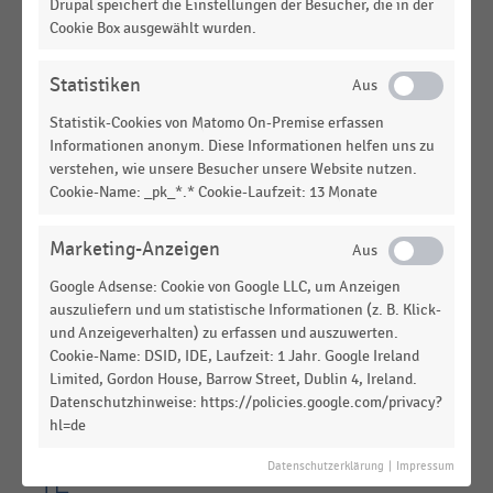
Drupal speichert die Einstellungen der Besucher, die in der
DEUTSCHSPRACHIGER EINZELHANDEL
|
INFOGRAFIK
Cookie Box ausgewählt wurden.
Pläne zur Erneuerung der Kassenhardware im
Handel (2023)
Statistiken
DEUTSCHSPRACHIGER EINZELHANDEL
|
INFOGRAFIK
Statistik-Cookies von Matomo On-Premise erfassen
Pläne zur Erneuerung der Kassenhardware im
Informationen anonym. Diese Informationen helfen uns zu
Handel (2023)
verstehen, wie unsere Besucher unsere Website nutzen.
Cookie-Name: _pk_*.* Cookie-Laufzeit: 13 Monate
INFOGRAFIK
Kassensysteme 2018: Pläne für die Erneuerung der
Marketing-Anzeigen
Kassenhardware
Google Adsense: Cookie von Google LLC, um Anzeigen
INFOGRAFIK
auszuliefern und um statistische Informationen (z. B. Klick-
EHI-Studie Kassensysteme: Pläne für die
und Anzeigeverhalten) zu erfassen und auszuwerten.
Erneuerung der Kassensoftware (2018)
Cookie-Name: DSID, IDE, Laufzeit: 1 Jahr. Google Ireland
Limited, Gordon House, Barrow Street, Dublin 4, Ireland.
DEUTSCHSPRACHIGER EINZELHANDEL
|
STATISTIK
Datenschutzhinweise: https://policies.google.com/privacy?
Pläne für die Erneuerung der Kassensoftware im
hl=de
deutschsprachigen Handel (2022)
Datenschutzerklärung
|
Impressum
DEUTSCHSPRACHIGER EINZELHANDEL
|
STATISTIK