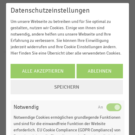
Datenschutzeinstellungen
Veröffentlichungsdatum
Deutschsprachiger Einzelhandel
Um unsere Webseite zu betreiben und für Sie optimal zu
2026
Drogerien und Drogeriemärkte
gestalten, nutzen wir Cookies. Einige von ihnen sind
FILTER ZURÜCKSETZEN
notwendig, andere helfen uns unsere Webseite und Ihre
2024
Lebensmittelhandel
Erfahrung zu verbessern. Sie können Ihre Einwilligung
18
Ergebnisse für
Erneuerung
2022
jederzeit widerrufen und Ihre Cookie Einstellungen ändern.
Hier finden Sie eine Übersicht über alle verwendeten Cookies.
2020
DEUTSCHSPRACHIGER EINZELHANDEL
|
STATISTIK
2019
Pläne zur Erneuerung der Kassenhardware im
ALLE AKZEPTIEREN
ABLEHNEN
deutschsprachigen Handel (2026)
MEHR ANZEIGEN
COOKIE-
SPEICHERN
DEUTSCHSPRACHIGER EINZELHANDEL
|
STATISTIK
EINSTELLUNGEN
Pläne für die Erneuerung der Kassensoftware im
ÄNDERN
deutschsprachigen Handel (2024)
Notwendig
DEUTSCHSPRACHIGER EINZELHANDEL
|
STATISTIK
Notwendige Cookies ermöglichen grundlegende Funktionen
Pläne für die Erneuerung der Kassenhardware im
und sind für die einwandfreie Funktion der Website
deutschsprachigen Handel (2024)
erforderlich. EU Cookie Compliance (GDPR Compliance) von