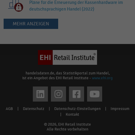
Pläne für die Erneuerung der Kassenhardware im
deutschsprachigen Handel (2022)
MEHR ANZEIGEN
Keine
Ergebnisse
gefunden
für
"
Erneuerung
"
Bitte
handelsdaten.de, das Statistikportal zum Handel,
ist ein Angebot des EHI Retail Institute -
www.ehi.org
überprüfen
Sie
Social
die
media
Rechtschreibung
AGB
|
Datenschutz
|
Datenschutz-Einstellungen
|
Impressum
Footer
oder
links
|
Kontakt
verwenden
menu
© 2026, EHI Retail Institute
Sie
Alle Rechte vorbehalten
verwandte