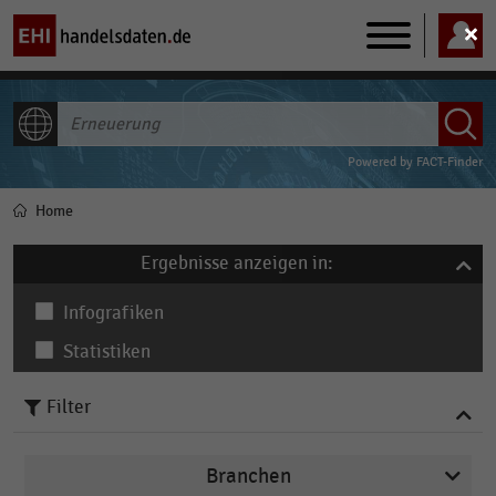
Main
navigation
ALLE INHALTE
Powered by
FACT-Finder
Home
Pfadnavigation
Ergebnisse anzeigen in:
Infografiken
Statistiken
Filter
Branchen