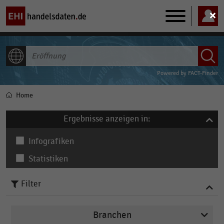
Main
navigation
ALLE INHALTE
Powered by
FACT-Finder
Home
Pfadnavigation
Ergebnisse anzeigen in:
Infografiken
Statistiken
Filter
Branchen