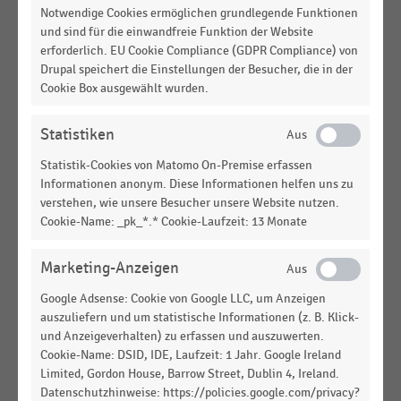
SHOPPING-CENTER
|
STATISTIK
Notwendige Cookies ermöglichen grundlegende Funktionen
Anzahl der Shopping-Center-Eröffnungen in
und sind für die einwandfreie Funktion der Website
Deutschland nach Standortlage (1964-2025)
erforderlich. EU Cookie Compliance (GDPR Compliance) von
Drupal speichert die Einstellungen der Besucher, die in der
SHOPPING-CENTER
|
STATISTIK
Cookie Box ausgewählt wurden.
Anzahl der Shopping-Center-Neueröffnungen in
Deutschland nach Mietflächen-Größenklassen
Statistiken
(2015-2025)
Statistik-Cookies von Matomo On-Premise erfassen
SHOPPING-CENTER
|
STATISTIK
Informationen anonym. Diese Informationen helfen uns zu
Verteilung der Shopping-Center-Neueröffnungen
verstehen, wie unsere Besucher unsere Website nutzen.
in Deutschland nach Mietflächen-Größenklassen
Cookie-Name: _pk_*.* Cookie-Laufzeit: 13 Monate
(2015-2025)
Marketing-Anzeigen
INTERNATIONALER HANDEL
|
STATISTIK
Anzahl der Neueröffnungen und Schließungen von
Google Adsense: Cookie von Google LLC, um Anzeigen
Mercadona-Märkten (2014-2025)
auszuliefern und um statistische Informationen (z. B. Klick-
und Anzeigeverhalten) zu erfassen und auszuwerten.
SHOPPING-CENTER
|
STATISTIK
Cookie-Name: DSID, IDE, Laufzeit: 1 Jahr. Google Ireland
Verteilung der Shopping-Center in Deutschland
Limited, Gordon House, Barrow Street, Dublin 4, Ireland.
nach Standortlage (2026)
Datenschutzhinweise: https://policies.google.com/privacy?