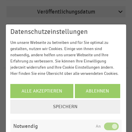
Veröffentlichungsdatum
Apotheken
2026
Bau- und Heimwerkermärkte
Region
Datenschutzeinstellungen
2025
Deutschsprachiger Einzelhandel
Um unsere Webseite zu betreiben und für Sie optimal zu
2024
FILTER ZURÜCKSETZEN
Drogerien und Drogeriemärkte
gestalten, nutzen wir Cookies. Einige von ihnen sind
Deutschland
2023
notwendig, andere helfen uns unsere Webseite und Ihre
E-Commerce
Österreich
237
Ergebnisse für
Eröffnung
Erfahrung zu verbessern. Sie können Ihre Einwilligung
2022
jederzeit widerrufen und Ihre Cookie Einstellungen ändern.
Schweiz
MEHR ANZEIGEN
Hier finden Sie eine Übersicht über alle verwendeten Cookies.
APOTHEKEN
MEHR ANZEIGEN
|
STATISTIK
D-A-CH-Region
Neueröffnungen und Schließungen von Apotheken
Weltweit
ALLE AKZEPTIEREN
ABLEHNEN
in Deutschland (2010-2025)
COOKIE-
DEUTSCHSPRACHIGER EINZELHANDEL
|
STATISTIK
MEHR ANZEIGEN
SPEICHERN
EINSTELLUNGEN
Anzahl der Neueröffnungen von
Einzelhandelsfilialen in Deutschland in Relation
ÄNDERN
zum Bestand (2021-2024)
Notwendig