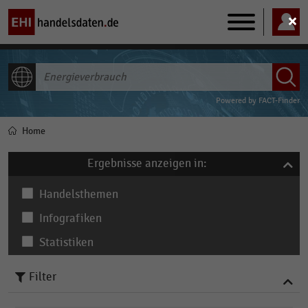
Main
navigation
ALLE INHALTE
Powered by
FACT-Finder
Home
Pfadnavigation
Ergebnisse anzeigen in:
Handelsthemen
Infografiken
Statistiken
Filter