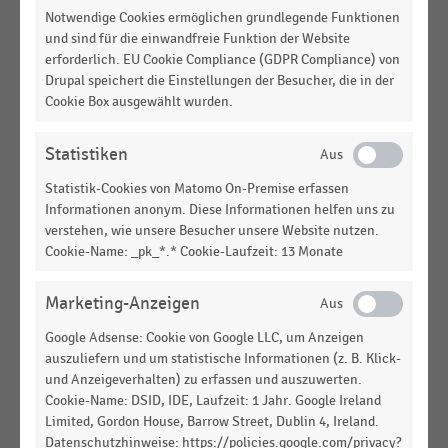
Notwendige Cookies ermöglichen grundlegende Funktionen
DEUTSCHSPRACHIGER EINZELHANDEL
|
STATISTIK
und sind für die einwandfreie Funktion der Website
Energieverbrauch im deutschsprachigen Handel
erforderlich. EU Cookie Compliance (GDPR Compliance) von
nach Branchen (2025)
Drupal speichert die Einstellungen der Besucher, die in der
Cookie Box ausgewählt wurden.
DEUTSCHSPRACHIGER EINZELHANDEL
|
STATISTIK
Stromverbrauch ausgewählter Betriebsformen im
deutschsprachigen Handel (2025)
Statistiken
Statistik-Cookies von Matomo On-Premise erfassen
GESAMTWIRTSCHAFTLICHE
STATISTIK
Informationen anonym. Diese Informationen helfen uns zu
RAHMENBEDINGUNGEN
|
verstehen, wie unsere Besucher unsere Website nutzen.
Anteil der Konsumausgaben der privaten
Cookie-Name: _pk_*.* Cookie-Laufzeit: 13 Monate
Haushalte in Deutschland für Wohnung und
Energie (2010-2025)
Marketing-Anzeigen
GESAMTWIRTSCHAFTLICHE
STATISTIK
Google Adsense: Cookie von Google LLC, um Anzeigen
RAHMENBEDINGUNGEN
|
Konsumausgaben der privaten Haushalte für
auszuliefern und um statistische Informationen (z. B. Klick-
und Anzeigeverhalten) zu erfassen und auszuwerten.
Wohnung und Energie (2010-2025)
Cookie-Name: DSID, IDE, Laufzeit: 1 Jahr. Google Ireland
Limited, Gordon House, Barrow Street, Dublin 4, Ireland.
DEUTSCHSPRACHIGER EINZELHANDEL
|
STATISTIK
Stromverbrauch ausgewählter Betriebsformen im
Datenschutzhinweise: https://policies.google.com/privacy?