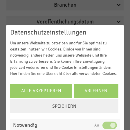
Branchen
Veröffentlichungsdatum
Bau- und Heimwerkermärkte
Datenschutzeinstellungen
2026
Deutschsprachiger Einzelhandel
Region
Um unsere Webseite zu betreiben und für Sie optimal zu
2025
Einkaufsverhalten
gestalten, nutzen wir Cookies. Einige von ihnen sind
2024
FILTER ZURÜCKSETZEN
notwendig, andere helfen uns unsere Webseite und Ihre
Einkommen, Kaufkraft, Konsum,
Deutschland
Erfahrung zu verbessern. Sie können Ihre Einwilligung
Lebensbedingungen
2023
jederzeit widerrufen und Ihre Cookie Einstellungen ändern.
D-A-CH-Region
145
Ergebnisse für
Energieverbrauch
Hier finden Sie eine Übersicht über alle verwendeten Cookies.
Elektrofachhandel
2022
MEHR ANZEIGEN
DEUTSCHSPRACHIGER EINZELHANDEL
MEHR ANZEIGEN
|
STATISTIK
ALLE AKZEPTIEREN
ABLEHNEN
Stromverbrauch im deutschsprachigen Nonfood-
Handel nach Verbrauchsträgern (2025)
COOKIE-
SPEICHERN
EINSTELLUNGEN
DEUTSCHSPRACHIGER EINZELHANDEL
|
STATISTIK
ÄNDERN
Stromverbrauch im deutschsprachigen Food-
Notwendig
Handel nach Verbrauchsträgern (2025)