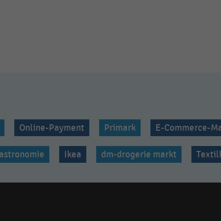
Online-Payment
Primark
E-Commerce-Ma
astronomie
Ikea
dm-drogerie markt
Texti
Social