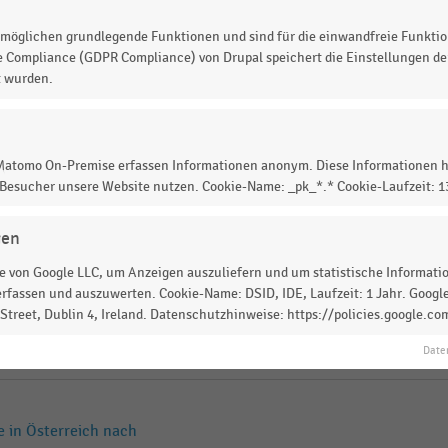
EDINGUNGEN
|
STATISTIK
möglichen grundlegende Funktionen und sind für die einwandfreie Funktio
für Werkzeuge und Geräte für
e Compliance (GDPR Compliance) von Drupal speichert die Einstellungen der
t wurden.
triebsformen (2025)
 Matomo On-Premise erfassen Informationen anonym. Diese Informationen h
 Besucher unsere Website nutzen. Cookie-Name: _pk_*.* Cookie-Laufzeit: 
gen
 (2015-2025)
 von Google LLC, um Anzeigen auszuliefern und um statistische Information
rfassen und auszuwerten. Cookie-Name: DSID, IDE, Laufzeit: 1 Jahr. Google
treet, Dublin 4, Ireland. Datenschutzhinweise: https://policies.google.co
 in Österreich nach
Date
 in Österreich nach