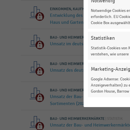
Notwendig
EINKOMMEN, KAUFKRAFT, KONSUM, LEBENSB
Notwendige Cookies er
Entwicklung des Verbraucherpreisindex 
erforderlich. EU Cooki
Haus und Garten (2015-2025)
Cookie Box ausgewähl
Statistiken
BAU- UND HEIMWERKERMÄRKTE
|
STATISTIK
Umsatz im deutschen DIY-Markt nach Be
Statistik-Cookies von
verstehen, wie unsere
BAU- UND HEIMWERKERMÄRKTE
|
STATISTIK
Marketing-Anzei
Umsatz des deutschen DIY-Kernmarktes
Google Adsense: Cookie
Anzeigeverhalten) zu e
BAU- UND HEIMWERKERMÄRKTE
|
STATISTIK
Gordon House, Barrow S
Umsatz der Bau- und Heimwerkermärkte
Sortimenten (2023-2025)
BAU- UND HEIMWERKERMÄRKTE
|
STATISTIK
Umsatz der Bau- und Heimwerkermärkte