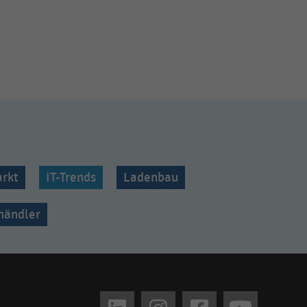
rkt
IT-Trends
Ladenbau
lhändler