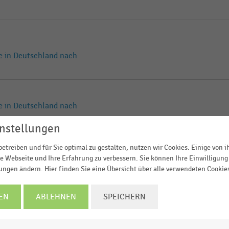
 in Deutschland nach
 in Deutschland nach
nstellungen
etreiben und für Sie optimal zu gestalten, nutzen wir Cookies. Einige von 
d Heimwerkermärkte in
e Webseite und Ihre Erfahrung zu verbessern. Sie können Ihre Einwilligung 
lungen ändern. Hier finden Sie eine Übersicht über alle verwendeten Cookie
EN
ABLEHNEN
SPEICHERN
läche der Bau- und