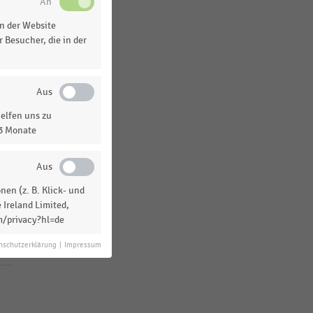
Weltweit
n der Website
Europa
 Besucher, die in der
elfen uns zu
13 Monate
en (z. B. Klick- und
 Ireland Limited,
m/privacy?hl=de
nschutzerklärung
|
Impressum