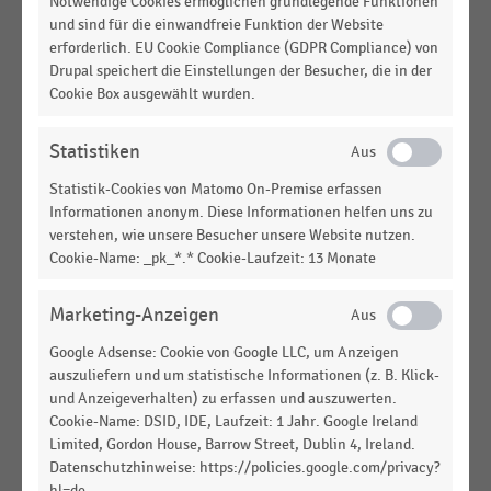
Notwendige Cookies ermöglichen grundlegende Funktionen
EBITDA des niederländischen Elektronikhändlers
und sind für die einwandfreie Funktion der Website
Coolblue in Europa (2012-2025)
erforderlich. EU Cookie Compliance (GDPR Compliance) von
Drupal speichert die Einstellungen der Besucher, die in der
APOTHEKEN
|
STATISTIK
Cookie Box ausgewählt wurden.
EBITDA des Arzneimittelversenders Redcare
Pharmacy (ehemals Shop Apotheke Europe) nach
Statistiken
Regionen (2019-2025)
Statistik-Cookies von Matomo On-Premise erfassen
SONDERPOSTENMÄRKTE UND NONFOOD-
STATISTIK
Informationen anonym. Diese Informationen helfen uns zu
DISCOUNTER
|
verstehen, wie unsere Besucher unsere Website nutzen.
EBITDA des britischen Discounters B&M nach
Cookie-Name: _pk_*.* Cookie-Laufzeit: 13 Monate
Vertriebslinien (2015/2016-2025/2026)
PARFÜMERIEN
|
STATISTIK
Marketing-Anzeigen
EBITDA der Parfümeriekette Douglas nach
Google Adsense: Cookie von Google LLC, um Anzeigen
Quartalen (Q1 2021/2022-Q2 2025/2026)
auszuliefern und um statistische Informationen (z. B. Klick-
und Anzeigeverhalten) zu erfassen und auszuwerten.
LEBENSMITTELHANDEL
|
STATISTIK
Cookie-Name: DSID, IDE, Laufzeit: 1 Jahr. Google Ireland
Ergebnis der Regionalgesellschaft Edeka Südwest
Limited, Gordon House, Barrow Street, Dublin 4, Ireland.
(2015-2025)
Datenschutzhinweise: https://policies.google.com/privacy?
hl=de