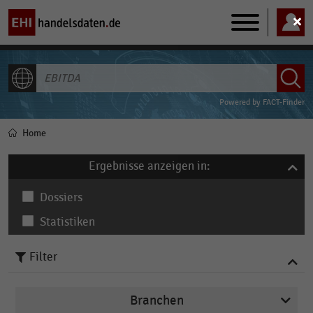
Main
navigation
ALLE INHALTE
Powered by
FACT-Finder
Home
Pfadnavigation
Ergebnisse anzeigen in:
Dossiers
Statistiken
Filter
Branchen