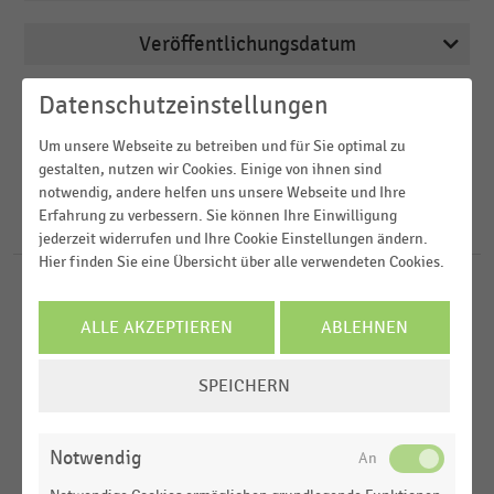
Veröffentlichungsdatum
Apotheken
2026
Augenoptiker
Datenschutzeinstellungen
Region
2025
Bau- und Heimwerkermärkte
Um unsere Webseite zu betreiben und für Sie optimal zu
2024
gestalten, nutzen wir Cookies. Einige von ihnen sind
FILTER ZURÜCKSETZEN
Buchhandel
Deutschland
notwendig, andere helfen uns unsere Webseite und Ihre
2023
Cash & Carry
Erfahrung zu verbessern. Sie können Ihre Einwilligung
Weltweit
89
Ergebnisse für
EBITDA
jederzeit widerrufen und Ihre Cookie Einstellungen ändern.
2022
Hier finden Sie eine Übersicht über alle verwendeten Cookies.
Europa
MEHR ANZEIGEN
KAUF - UND WARENHÄUSER
MEHR ANZEIGEN
|
STATISTIK
Spanien
EBITDA und EBIT der Kaufhausgruppe Ludwig Beck
ALLE AKZEPTIEREN
ABLEHNEN
Russland
(2014-2025)
COOKIE-
SPEICHERN
LEBENSMITTELHANDEL
|
STATISTIK
MEHR ANZEIGEN
EINSTELLUNGEN
Betriebsergebnis (EBITDA) des Wasgau-Konzerns
ÄNDERN
(2014-2025)
Notwendig
ELEKTROFACHHANDEL
|
STATISTIK