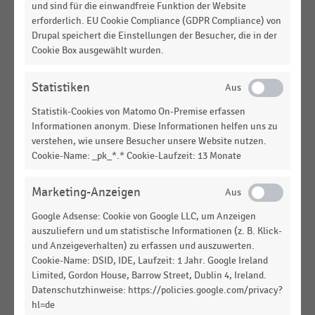
und sind für die einwandfreie Funktion der Website
TEXTILIEN UND BEKLEIDUNG
|
STATISTIK
erforderlich. EU Cookie Compliance (GDPR Compliance) von
E-Commerce-Umsatz von QVC in Deutschland
Drupal speichert die Einstellungen der Besucher, die in der
(2012-2024)
Cookie Box ausgewählt wurden.
E-COMMERCE
|
STATISTIK
Statistiken
Online-Umsatz mit digitalen Dienstleistungen in
Deutschland nach Kategorien (2024-2025)
Statistik-Cookies von Matomo On-Premise erfassen
Informationen anonym. Diese Informationen helfen uns zu
E-COMMERCE
|
STATISTIK
verstehen, wie unsere Besucher unsere Website nutzen.
Online-Umsatz mit Waren in Deutschland (2000-
Cookie-Name: _pk_*.* Cookie-Laufzeit: 13 Monate
2025)
Marketing-Anzeigen
DEUTSCHSPRACHIGER EINZELHANDEL
|
STATISTIK
Umsatz im Online-Handel mit Haushaltswaren und
Google Adsense: Cookie von Google LLC, um Anzeigen
-geräten in Deutschland (2015-2025)
auszuliefern und um statistische Informationen (z. B. Klick-
und Anzeigeverhalten) zu erfassen und auszuwerten.
E-COMMERCE
|
STATISTIK
Cookie-Name: DSID, IDE, Laufzeit: 1 Jahr. Google Ireland
Online-Umsatz mit Waren und Dienstleistungen in
Limited, Gordon House, Barrow Street, Dublin 4, Ireland.
Deutschland (2016-2025)
Datenschutzhinweise: https://policies.google.com/privacy?
hl=de
BAU- UND HEIMWERKERMÄRKTE
|
STATISTIK