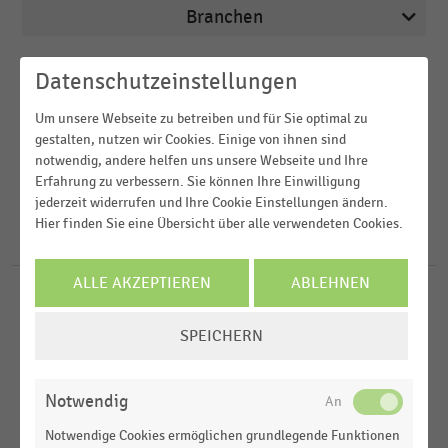
Branchen
Veröffentlichungsdatum
Datenschutzeinstellungen
Apotheken
2026
Um unsere Webseite zu betreiben und für Sie optimal zu
Arbeitsmarkt
Region
gestalten, nutzen wir Cookies. Einige von ihnen sind
2025
Augenoptiker
notwendig, andere helfen uns unsere Webseite und Ihre
Erfahrung zu verbessern. Sie können Ihre Einwilligung
2024
FILTER ZURÜCKSETZEN
Bau- und Heimwerkermärkte
jederzeit widerrufen und Ihre Cookie Einstellungen ändern.
Deutschland
2023
Hier finden Sie eine Übersicht über alle verwendeten Cookies.
BBO-/PBS-Handel
Österreich
2031
Ergebnisse für
E-Commerce-Umsatz
2022
Schweiz
MEHR ANZEIGEN
ALLE AKZEPTIEREN
ABLEHNEN
E-COMMERCE
MEHR ANZEIGEN
|
STATISTIK
D-A-CH-Region
COOKIE-
Online-Umsatz mit digitalen Dienstleistungen in
SPEICHERN
Weltweit
EINSTELLUNGEN
Deutschland nach Kategorien (2019-2025)
ÄNDERN
SCHUHEINZELHANDEL
|
STATISTIK
MEHR ANZEIGEN
Notwendig
Online-Umsatz mit Schuhen in Deutschland nach
Quartalen (2018-2026)
Notwendige Cookies ermöglichen grundlegende Funktionen