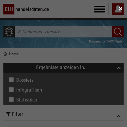
Main
navigation
ALLE INHALTE
Powered by
FACT-Finder
Home
Pfadnavigation
Ergebnisse anzeigen in:
Dossiers
Infografiken
Statistiken
Filter