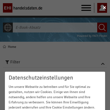
Main
navigation
ALLE INHALTE
Powered by
FACT-Finder
Home
Pfadnavigation
Filter
Veröffentlichungsdatum
Datenschutzeinstellungen
Um unsere Webseite zu betreiben und für Sie optimal zu
2026
FILTER ZURÜCKSETZEN
gestalten, nutzen wir Cookies. Einige von ihnen sind
2025
notwendig, andere helfen uns unsere Webseite und Ihre
Erfahrung zu verbessern. Sie können Ihre Einwilligung
7
Ergebnisse für
E-Book-Absatz
2022
jederzeit widerrufen und Ihre Cookie Einstellungen ändern.