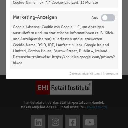
Cookie-Name: _pk_*.* Cookie-Laufzeit: 13 Monate
1. HJ 2025)
BUCHHANDEL
|
STATISTIK
Marketing-Anzeigen
Umsatz mit Downloads digitaler Buchformate in
Deutschland (2019-2021)
Google Adsense: Cookie von Google LLC, um Anzeigen
auszuliefern und um statistische Informationen (z. B. Klick-
BUCHHANDEL
|
STATISTIK
und Anzeigeverhalten) zu erfassen und auszuwerten.
Umsatz mit Abonnements digitaler Buchformate
Cookie-Name: DSID, IDE, Laufzeit: 1 Jahr. Google Ireland
(E-Books und Hörbücher) in Deutschland (2019-
Limited, Gordon House, Barrow Street, Dublin 4, Ireland.
Datenschutzhinweise: https://policies.google.com/privacy?
2021)
hl=de
Keine
MEHR
Ergebnisse
Datenschutzerklärung
|
Impressum
ANZEIGEN
gefunden
für
"
E-
Book-
handelsdaten.de, das Statistikportal zum Handel,
ist ein Angebot des EHI Retail Institute -
www.ehi.org
Absatz
"
Bitte
Social
überprüfen