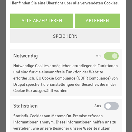
Hier finden Sie eine Übersicht über alle verwendeten Cookies.
BUCHHANDEL
|
STATISTIK
Absatz von E-Books in Deutschland (2010-2025)
ALLE AKZEPTIEREN
ABLEHNEN
COOKIE-
BUCHHANDEL
|
STATISTIK
SPEICHERN
EINSTELLUNGEN
Absatz von E-Books in Deutschland nach
ÄNDERN
Halbjahren (1. HJ 2018-2. HJ 2025)
Notwendig
BUCHHANDEL
|
STATISTIK
Notwendige Cookies ermöglichen grundlegende Funktionen
Umsatzanteil von E-Books am
und sind für die einwandfreie Funktion der Website
Publikumsbuchmarkt in Deutschland nach
erforderlich. EU Cookie Compliance (GDPR Compliance) von
Untersuchungszeiträumen (2014-2025)
Drupal speichert die Einstellungen der Besucher, die in der
Cookie Box ausgewählt wurden.
BUCHHANDEL
|
STATISTIK
Umsatzanteil von E-Books am
Publikumsbuchmarkt in Deutschland (2010-2025)
Statistiken
Statistik-Cookies von Matomo On-Premise erfassen
BUCHHANDEL
|
STATISTIK
Informationen anonym. Diese Informationen helfen uns zu
Umsatzanteil von E-Books am
verstehen, wie unsere Besucher unsere Website nutzen.
Publikumsbuchmarkt in Deutschland (1. HJ 2014-