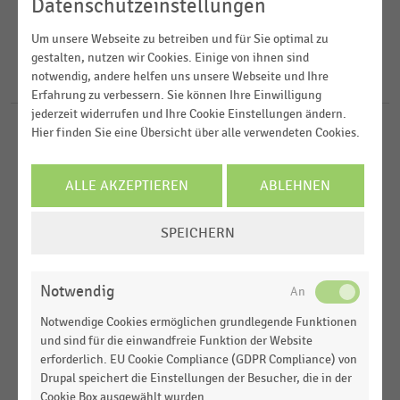
2014
Datenschutzeinstellungen
Lebensmittelhandel
2013
FILTER ZURÜCKSETZEN
Um unsere Webseite zu betreiben und für Sie optimal zu
Weltweit
gestalten, nutzen wir Cookies. Einige von ihnen sind
2012
notwendig, andere helfen uns unsere Webseite und Ihre
USA
18
Ergebnisse für
Dine Brands Global
2011
Erfahrung zu verbessern. Sie können Ihre Einwilligung
jederzeit widerrufen und Ihre Cookie Einstellungen ändern.
Hier finden Sie eine Übersicht über alle verwendeten Cookies.
INTERNATIONALER HANDEL
MEHR ANZEIGEN
|
STATISTIK
Top 20 der weltweit führenden Food-Service-
Unternehmen nach Umsatz (2011)
ALLE AKZEPTIEREN
ABLEHNEN
GASTRONOMIE & CATERING
|
STATISTIK
COOKIE-
Umsatzstärkste Gastronomiesysteme in den USA
SPEICHERN
EINSTELLUNGEN
nach Filialumsatz (2014-2019)
ÄNDERN
GASTRONOMIE & CATERING
|
STATISTIK
Notwendig
Umsatzstärkste Gastronomiesysteme in den USA
Notwendige Cookies ermöglichen grundlegende Funktionen
nach Anzahl der Betriebe (2014-2019)
und sind für die einwandfreie Funktion der Website
erforderlich. EU Cookie Compliance (GDPR Compliance) von
INTERNATIONALER HANDEL
|
STATISTIK
Drupal speichert die Einstellungen der Besucher, die in der
Top 20 der weltweit führenden Food-Service-
Cookie Box ausgewählt wurden.