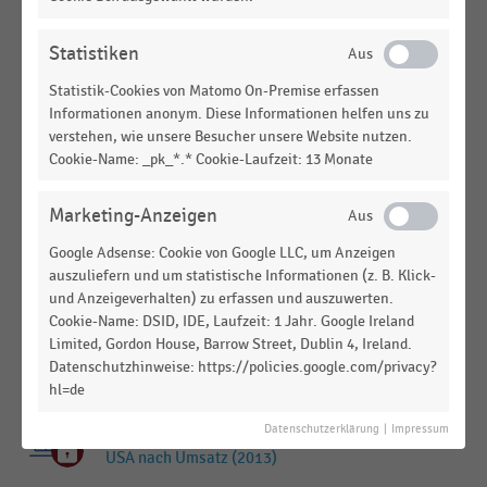
Unternehmen nach Umsatz (2012)
INTERNATIONALER HANDEL
|
STATISTIK
Statistiken
Umsatzstärkste Food-Service-Unternehmen nach
Statistik-Cookies von Matomo On-Premise erfassen
Zahl der Betriebe (2010)
Informationen anonym. Diese Informationen helfen uns zu
verstehen, wie unsere Besucher unsere Website nutzen.
INTERNATIONALER HANDEL
|
STATISTIK
Cookie-Name: _pk_*.* Cookie-Laufzeit: 13 Monate
Top 20 der weltweit führenden Food-Service-
Unternehmen nach Umsatz (2010)
Marketing-Anzeigen
GASTRONOMIE & CATERING
|
STATISTIK
Ranking der größten Gastronomiesysteme in den
Google Adsense: Cookie von Google LLC, um Anzeigen
auszuliefern und um statistische Informationen (z. B. Klick-
USA nach Umsatz (2014-2019)
und Anzeigeverhalten) zu erfassen und auszuwerten.
Cookie-Name: DSID, IDE, Laufzeit: 1 Jahr. Google Ireland
GASTRONOMIE & CATERING
|
STATISTIK
Top 10 der größten Gastronomiesysteme in den
Limited, Gordon House, Barrow Street, Dublin 4, Ireland.
Datenschutzhinweise: https://policies.google.com/privacy?
USA nach Umsatz (2010)
hl=de
GASTRONOMIE & CATERING
|
STATISTIK
Datenschutzerklärung
|
Impressum
Top 10 der größten Gastronomiesysteme in den
USA nach Umsatz (2013)