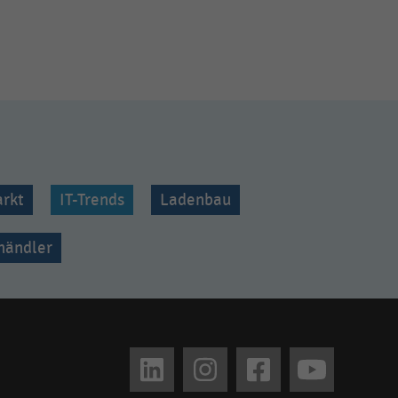
rkt
IT-Trends
Ladenbau
lhändler