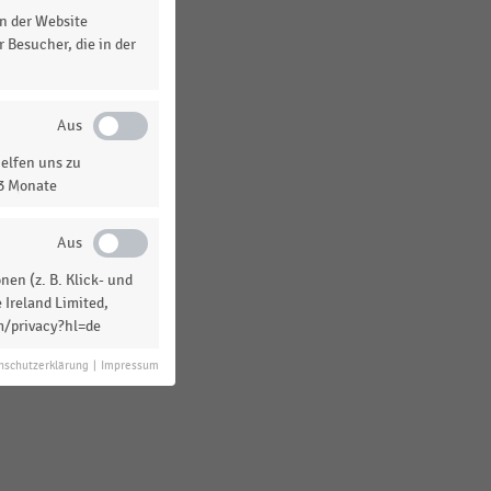
n der Website
 Besucher, die in der
elfen uns zu
13 Monate
en (z. B. Klick- und
 Ireland Limited,
m/privacy?hl=de
nschutzerklärung
|
Impressum