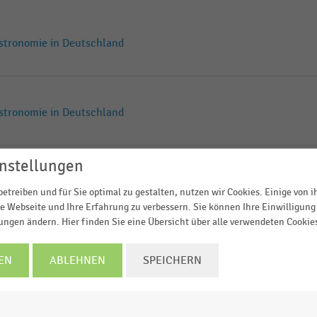
stronomie in Deutschland
stronomie in Deutschland
nstellungen
stronomie in Deutschland
etreiben und für Sie optimal zu gestalten, nutzen wir Cookies. Einige von 
e Webseite und Ihre Erfahrung zu verbessern. Sie können Ihre Einwilligung 
lungen ändern. Hier finden Sie eine Übersicht über alle verwendeten Cookie
stronomie in Deutschland
EN
ABLEHNEN
SPEICHERN