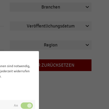
Branchen
Veröffentlichungsdatum
Gastronomie & Catering
2026
Lebensmittelhandel
Region
2025
Möbelhandel
2024
Tankstellen
FILTER ZURÜCKSETZEN
ihnen sind notwendig,
2023
Deutschland
jederzeit widerrufen
2022
s.
Österreich
MEHR ANZEIGEN