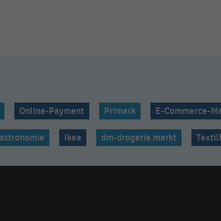
Online-Payment
Primark
E-Commerce-Ma
astronomie
Ikea
dm-drogerie markt
Texti
Social