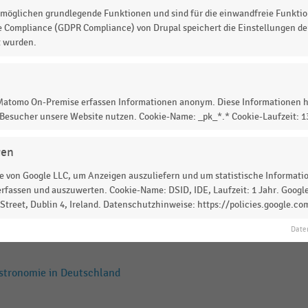
stronomie in Deutschland
möglichen grundlegende Funktionen und sind für die einwandfreie Funktio
e Compliance (GDPR Compliance) von Drupal speichert die Einstellungen der
t wurden.
stronomie in Deutschland
 Matomo On-Premise erfassen Informationen anonym. Diese Informationen h
 Besucher unsere Website nutzen. Cookie-Name: _pk_*.* Cookie-Laufzeit: 
stronomie in Deutschland
gen
 von Google LLC, um Anzeigen auszuliefern und um statistische Information
rfassen und auszuwerten. Cookie-Name: DSID, IDE, Laufzeit: 1 Jahr. Google
treet, Dublin 4, Ireland. Datenschutzhinweise: https://policies.google.co
stronomie in Deutschland
Date
stronomie in Deutschland