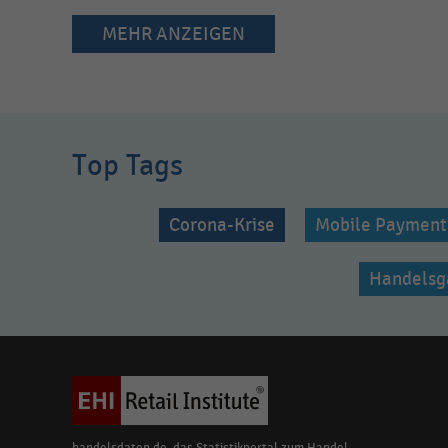
MEHR ANZEIGEN
Top Tags
Corona-Krise
Mobile Payment
Handelsg
handelsdaten.de, das Statistikportal zum Handel,