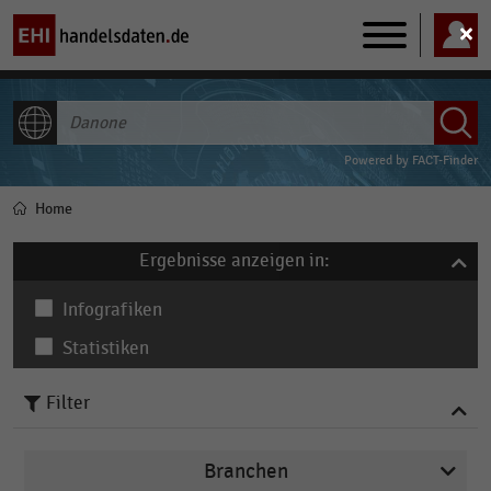
Main
navigation
ALLE INHALTE
Powered by
FACT-Finder
Home
Pfadnavigation
Ergebnisse anzeigen in:
Infografiken
Statistiken
Filter
Branchen