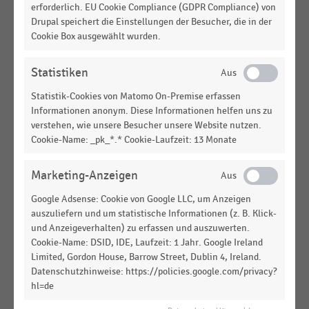
Top 100 der Lieferanten im Lebensmittelhandel in
erforderlich. EU Cookie Compliance (GDPR Compliance) von
Drupal speichert die Einstellungen der Besucher, die in der
Deutschland nach Umsatz (2023)
Cookie Box ausgewählt wurden.
KONSUMGÜTERINDUSTRIE
|
STATISTIK
Entwicklung der Werbeaufwendungen der Top-50-
Statistiken
FMCG-Hersteller (2023 vs. 2022)
Statistik-Cookies von Matomo On-Premise erfassen
KONSUMGÜTERINDUSTRIE
|
STATISTIK
Informationen anonym. Diese Informationen helfen uns zu
Top 32 der größten Erfrischungsgetränkehersteller
verstehen, wie unsere Besucher unsere Website nutzen.
in Deutschland nach Absatzvolumen (2023)
Cookie-Name: _pk_*.* Cookie-Laufzeit: 13 Monate
KONSUMGÜTERINDUSTRIE
|
STATISTIK
Marketing-Anzeigen
Ranking der größten Mineralbrunnen in
Deutschland nach Umsatz (2023)
Google Adsense: Cookie von Google LLC, um Anzeigen
auszuliefern und um statistische Informationen (z. B. Klick-
KONSUMGÜTERINDUSTRIE
|
STATISTIK
und Anzeigeverhalten) zu erfassen und auszuwerten.
Umsatz der größten Molkereien weltweit (2024)
Cookie-Name: DSID, IDE, Laufzeit: 1 Jahr. Google Ireland
Limited, Gordon House, Barrow Street, Dublin 4, Ireland.
Datenschutzhinweise: https://policies.google.com/privacy?
KONSUMGÜTERINDUSTRIE
|
STATISTIK
hl=de
Top 33 der größten Erfrischungsgetränkehersteller