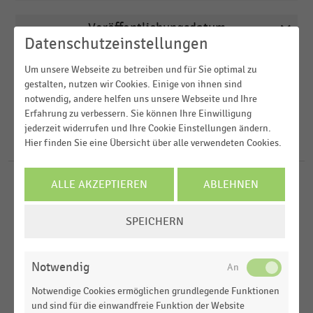
Veröffentlichungsdatum
Arbeitsmarkt
Datenschutzeinstellungen
2026
Deutschsprachiger Einzelhandel
Region
Um unsere Webseite zu betreiben und für Sie optimal zu
2025
gestalten, nutzen wir Cookies. Einige von ihnen sind
Einkommen, Kaufkraft, Konsum,
notwendig, andere helfen uns unsere Webseite und Ihre
Lebensbedingungen
2024
FILTER ZURÜCKSETZEN
Erfahrung zu verbessern. Sie können Ihre Einwilligung
Deutschland
jederzeit widerrufen und Ihre Cookie Einstellungen ändern.
Getränkemärkte
2023
Weltweit
Hier finden Sie eine Übersicht über alle verwendeten Cookies.
151
Ergebnisse für
Danone
Internationaler Handel
2022
Europa
ALLE AKZEPTIEREN
ABLEHNEN
MEHR ANZEIGEN
KONSUMGÜTERINDUSTRIE
MEHR ANZEIGEN
|
STATISTIK
Vereinigtes Königreich
Top 100 der Lieferanten im Lebensmittelhandel in
COOKIE-
Deutschland nach Umsatz (2024)
SPEICHERN
EINSTELLUNGEN
ÄNDERN
KONSUMGÜTERINDUSTRIE
|
STATISTIK
Ranking der größten Mineralbrunnen in
Notwendig
Deutschland nach Absatz (2024)
Notwendige Cookies ermöglichen grundlegende Funktionen
und sind für die einwandfreie Funktion der Website
KONSUMGÜTERINDUSTRIE
|
STATISTIK