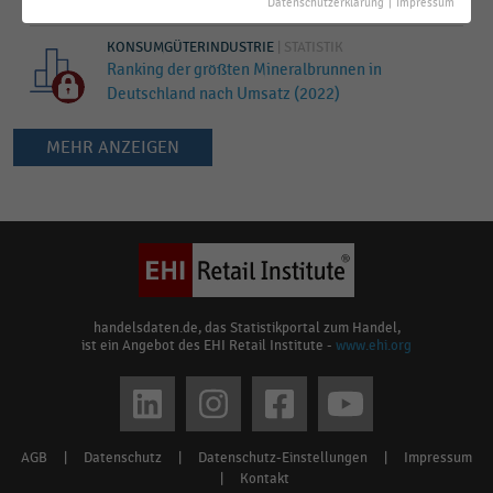
in Deutschland nach Absatzvolumen (2022)
Datenschutzerklärung
|
Impressum
KONSUMGÜTERINDUSTRIE
|
STATISTIK
Ranking der größten Mineralbrunnen in
Deutschland nach Umsatz (2022)
MEHR ANZEIGEN
Keine
Ergebnisse
gefunden
für
"
Danone
"
Bitte
handelsdaten.de, das Statistikportal zum Handel,
ist ein Angebot des EHI Retail Institute -
www.ehi.org
überprüfen
Sie
Social
die
media
Rechtschreibung
AGB
|
Datenschutz
|
Datenschutz-Einstellungen
|
Impressum
Footer
oder
links
|
Kontakt
verwenden