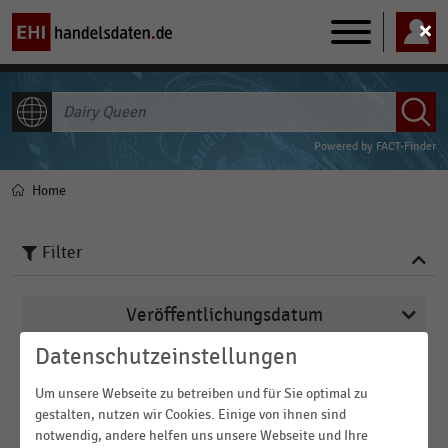
Main
navigation
ALLE INHALTE
Powered by
FACT-Finder
Home
Pfadnavigation
Filter
Veröffentlichungsdatum
Datenschutzeinstellungen
2026
Region
2023
Um unsere Webseite zu betreiben und für Sie optimal zu
gestalten, nutzen wir Cookies. Einige von ihnen sind
2022
FILTER ZURÜCKSETZEN
notwendig, andere helfen uns unsere Webseite und Ihre
Deutschland