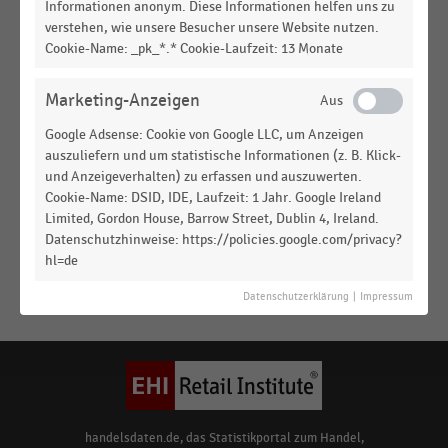
Top 50 der größten Fast-Food-Ketten in den USA
Informationen anonym. Diese Informationen helfen uns zu
verstehen, wie unsere Besucher unsere Website nutzen.
nach Umsatz (2020)
Cookie-Name: _pk_*.* Cookie-Laufzeit: 13 Monate
GASTRONOMIE & CATERING
|
STATISTIK
Top 50 der größten Fast-Food-Ketten in den USA
Marketing-Anzeigen
nach Umsatz (2019)
Google Adsense: Cookie von Google LLC, um Anzeigen
GASTRONOMIE & CATERING
|
STATISTIK
auszuliefern und um statistische Informationen (z. B. Klick-
Top 50 der größten Fast-Food-Ketten in den USA
und Anzeigeverhalten) zu erfassen und auszuwerten.
nach Umsatz (2018)
Cookie-Name: DSID, IDE, Laufzeit: 1 Jahr. Google Ireland
Limited, Gordon House, Barrow Street, Dublin 4, Ireland.
GASTRONOMIE & CATERING
|
STATISTIK
Datenschutzhinweise: https://policies.google.com/privacy?
Top 50 der Unternehmen der Systemgastronomie
hl=de
in den USA nach Umsatz (2016)
Datenschutzerklärung
|
Impressum
Keine
MEHR
Ergebnisse
ANZEIGEN
gefunden
für
"
Dairy
Queen
"
handelsdaten.de, das Statistikportal zum Handel,