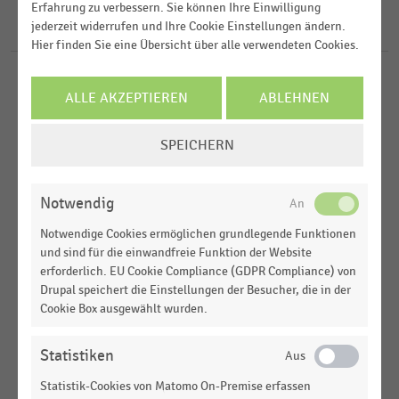
Erfahrung zu verbessern. Sie können Ihre Einwilligung
2020
jederzeit widerrufen und Ihre Cookie Einstellungen ändern.
USA
8
Ergebnisse für
Dairy Queen
2019
Hier finden Sie eine Übersicht über alle verwendeten Cookies.
GASTRONOMIE & CATERING
MEHR ANZEIGEN
|
STATISTIK
ALLE AKZEPTIEREN
ABLEHNEN
Top 50 der größten Fast-Food-Ketten in den USA
nach Umsatz (2025)
COOKIE-
SPEICHERN
EINSTELLUNGEN
GASTRONOMIE & CATERING
|
STATISTIK
ÄNDERN
Top 50 der Unternehmen der Systemgastronomie
in den USA nach Umsatz (2022)
Notwendig
Notwendige Cookies ermöglichen grundlegende Funktionen
GASTRONOMIE & CATERING
|
STATISTIK
und sind für die einwandfreie Funktion der Website
Top 50 der größten Fast-Food-Ketten in den USA
erforderlich. EU Cookie Compliance (GDPR Compliance) von
nach Umsatz (2022)
Drupal speichert die Einstellungen der Besucher, die in der
Cookie Box ausgewählt wurden.
GASTRONOMIE & CATERING
|
STATISTIK
Top 50 der größten Fast-Food-Ketten in den USA
nach Umsatz (2021)
Statistiken
Statistik-Cookies von Matomo On-Premise erfassen
GASTRONOMIE & CATERING
|
STATISTIK